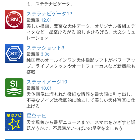
も、ステラナビゲータ」
ステラナビゲータ12
最新版
12.0i
美しい描画、豊富な天体データ、オリジナル番組エデ
ィタなど「星空ひろがる 楽しさひろげる」天文シミュ
レーション
ステラショット3
最新版
3.0o
純国産のオールインワン天体撮影ソフトがパワーアッ
プ。ライブスタックやオートフォーカスなど新機能も
搭載
ステライメージ10
最新版
10.0f
天体画像に埋もれた微細な情報を最大限に引き出し、
不要なノイズは徹底的に除去して美しい天体写真に仕
上げる
星空ナビ
天文現象から最新ニュースまで、スマホをかざすと話
題がうかぶ。不思議がいっぱいの星空を楽しもう