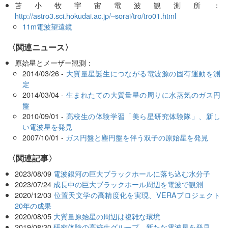
苫小牧宇宙電波観測所：
http://astro3.sci.hokudai.ac.jp/~sorai/tro/tro01.html
11m電波望遠鏡
〈関連ニュース〉
原始星とメーザー観測：
2014/03/26 -
大質量星誕生につながる電波源の固有運動を測
定
2014/03/04 -
生まれたての大質量星の周りに水蒸気のガス円
盤
2010/09/01 -
高校生の体験学習「美ら星研究体験隊」、新し
い電波星を発見
2007/10/01 -
ガス円盤と塵円盤を伴う双子の原始星を発見
関連記事
2023/08/09
電波銀河の巨大ブラックホールに落ち込む水分子
2023/07/24
成長中の巨大ブラックホール周辺を電波で観測
2020/12/03
位置天文学の高精度化を実現、VERAプロジェクト
20年の成果
2020/08/05
大質量原始星の周辺は複雑な環境
2019/08/30
研究体験の高校生グループ、新たな電波星を発見