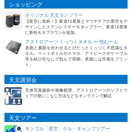
ショッピング
オリジナル 天文タンブラー
【星空に乾杯！】黄道12星座とマウナケアの星空をデ
ザインしたステンレスサーモタンブラー。黄道12星座
に新色モカブラウンが追加。
アストロアーツ くっつくタオル 〜 包むーん
表面と裏面を合わせるとぴたっとくっつく不思議なタ
オル。ペットボトルやスマホ、アイピースやケーブル
等を結び目なしで包んで収納。表面には月面をプリン
ト。
天文講習会
天体写真撮影や画像処理、アストロアーツのソフトウ
ェアの使いこなし方法などをオンラインで解説
天文ツアー
モンゴル「星空」ゲル・キャンプツアー