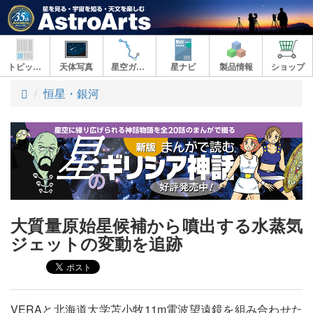
トピックス
天体写真
星空ガイド
星ナビ
製品情報
ショップ
ト
恒星・銀河
ッ
プ
大質量原始星候補から噴出する水蒸気
ジェットの変動を追跡
VERAと北海道大学苫小牧11m電波望遠鏡を組み合わせた