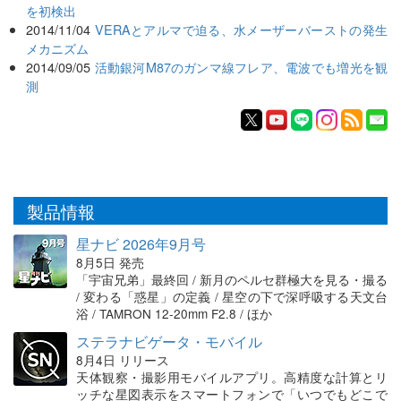
を初検出
2014/11/04
VERAとアルマで迫る、水メーザーバーストの発生
メカニズム
2014/09/05
活動銀河M87のガンマ線フレア、電波でも増光を観
測
製品情報
星ナビ 2026年9月号
8月5日 発売
「宇宙兄弟」最終回 / 新月のペルセ群極大を見る・撮る
/ 変わる「惑星」の定義 / 星空の下で深呼吸する天文台
浴 / TAMRON 12-20mm F2.8 / ほか
ステラナビゲータ・モバイル
8月4日 リリース
天体観察・撮影用モバイルアプリ。高精度な計算とリ
ッチな星図表示をスマートフォンで「いつでもどこで