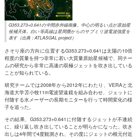
G353.273+0.641の中間赤外線画像。中心の明るい点が原始星
候補天体。白い等高線は星間塵からのサブミリ波電波強度を
表す（出典：ATLASGAL project）
さそり座の方向に位置するG353.273+0.641は太陽の10倍
程度の質量を持つ非常に若い大質量原始星候補で、同チー
ムの研究から非常に高速の双極ジェットを吹き出している
ことが知られている。
研究チームでは2008年から2012年にわたり、VERAと北
海道大学苫小牧11m電波望遠鏡を組み合わせ、ジェットに
付随する水メーザーの長期モニターを行って時間変化の様
子を追った。
その結果、G353.273+0.641に付随するジェットが不連続
に、繰り返し吹き出していることが明らかになった。吹き
出しは4年間で4度観測され、その度にジェットの根元付近