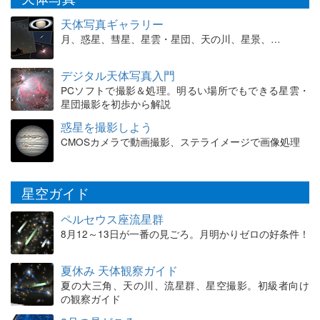
天体写真ギャラリー
月、惑星、彗星、星雲・星団、天の川、星景、…
デジタル天体写真入門
PCソフトで撮影＆処理。明るい場所でもできる星雲・
星団撮影を初歩から解説
惑星を撮影しよう
CMOSカメラで動画撮影、ステライメージで画像処理
星空ガイド
ペルセウス座流星群
8月12～13日が一番の見ごろ。月明かりゼロの好条件！
夏休み 天体観察ガイド
夏の大三角、天の川、流星群、星空撮影。初級者向け
の観察ガイド