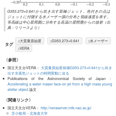
G353.273+0.641から吹き出す双極ジェット。色付きの点は
ジェットに付随する水メーザー源の分布と視線速度を表す。
等高線は中心星周囲に分布する高温の星間塵からの放射（出
典：リリースより）
大質量原始星
G353.273+0.641
水メーザー
タグ
VERA
〈参照〉
国立天文台VERA：
大質量原始星候補G353.273+0.641から吹き
出す水蒸気ジェットの時間変動に迫る
Publications of the Astronomical Society of Japan：
Accelerating a water maser face-on jet from a high mass young
stellar object
論文
〈関連リンク〉
国立天文台VERA：
http://veraserver.mtk.nao.ac.jp/
苫小牧局－北海道大学