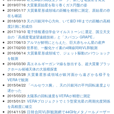
2019/07/16
大質量原始星を取り巻くガス円盤の姿
2019/01/17
大質量星形成領域の距離を精密に測定、原始星の存
在も確認
2018/03/13
天の川銀河中心方向、いて座D HIIまでの距離の高精
度計測に初成功
2017/10/10
電子情報通信学会マイルストーンに選定、国立天文
台の「高感度電波望遠鏡技術」と「スパコン GRAPE」
2017/06/13
アルマが鮮明にとらえた、巨大赤ちゃん星の産声
2017/02/03
世界初、一酸化ケイ素の4輝線同時VLBI観測
2016/06/14
大質量星形成領域で、ジェット駆動のバウショック
を観測
2016/03/30
高エネルギーガンマ線を放出する、超大質量ブラッ
クホール候補天体の大規模探査
2015/05/28
大質量星形成領域が銀河面から遠ざかる様子を
VERAで観測
2015/04/22
「ペルセウス腕」、天の川銀河の平均回転速度より
遅かった
2015/03/23
太陽系の回転速度をVERAが精密に測定
2015/01/21
VERAプロジェクトでミラ型変光星の周期光度関係
を高精度に確立
2014/11/26
日韓合同VLBI観測網で44GHzメタノールメーザー