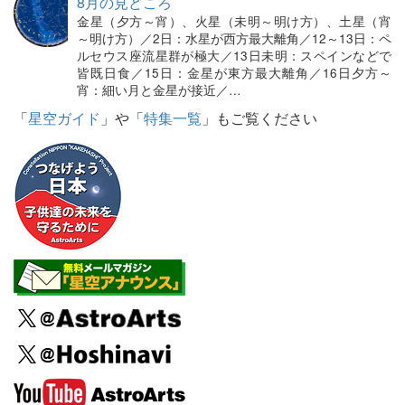
8月の見どころ
金星（夕方～宵）、火星（未明～明け方）、土星（宵
～明け方）／2日：水星が西方最大離角／12～13日：ペ
ルセウス座流星群が極大／13日未明：スペインなどで
皆既日食／15日：金星が東方最大離角／16日夕方～
宵：細い月と金星が接近／…
「
星空ガイド
」や「
特集一覧
」もご覧ください