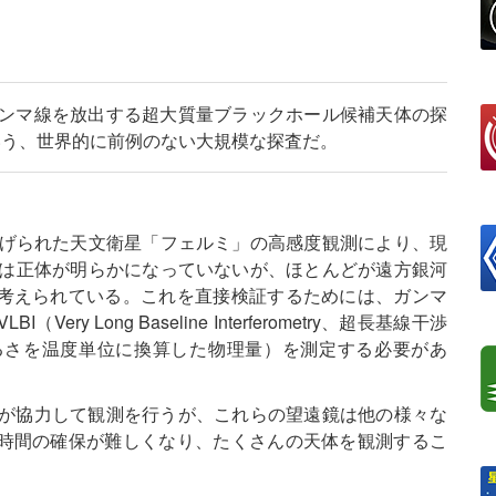
ガンマ線を放出する超大質量ブラックホール候補天体の探
いう、世界的に前例のない大規模な探査だ。
上げられた天文衛星「フェルミ」の高感度観測により、現
0%は正体が明らかになっていないが、ほとんどが遠方銀河
考えられている。これを直接検証するためには、ガンマ
 Long Baseline Interferometry、超長基線干渉
るさを温度単位に換算した物理量）を測定する必要があ
鏡が協力して観測を行うが、これらの望遠鏡は他の様々な
時間の確保が難しくなり、たくさんの天体を観測するこ