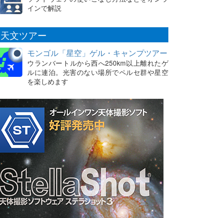
インで解説
天文ツアー
モンゴル「星空」ゲル・キャンプツアー
ウランバートルから西へ250km以上離れたゲ
ルに連泊。光害のない場所でペルセ群や星空
を楽しめます