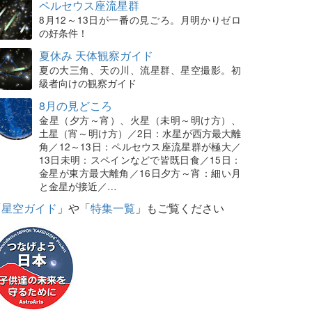
ペルセウス座流星群
8月12～13日が一番の見ごろ。月明かりゼロ
の好条件！
夏休み 天体観察ガイド
夏の大三角、天の川、流星群、星空撮影。初
級者向けの観察ガイド
8月の見どころ
金星（夕方～宵）、火星（未明～明け方）、
土星（宵～明け方）／2日：水星が西方最大離
角／12～13日：ペルセウス座流星群が極大／
13日未明：スペインなどで皆既日食／15日：
金星が東方最大離角／16日夕方～宵：細い月
と金星が接近／…
「
星空ガイド
」や「
特集一覧
」もご覧ください