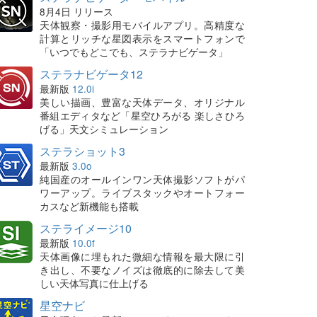
8月4日 リリース
天体観察・撮影用モバイルアプリ。高精度な
計算とリッチな星図表示をスマートフォンで
「いつでもどこでも、ステラナビゲータ」
ステラナビゲータ12
最新版
12.0i
美しい描画、豊富な天体データ、オリジナル
番組エディタなど「星空ひろがる 楽しさひろ
げる」天文シミュレーション
ステラショット3
最新版
3.0o
純国産のオールインワン天体撮影ソフトがパ
ワーアップ。ライブスタックやオートフォー
カスなど新機能も搭載
ステライメージ10
最新版
10.0f
天体画像に埋もれた微細な情報を最大限に引
き出し、不要なノイズは徹底的に除去して美
しい天体写真に仕上げる
星空ナビ