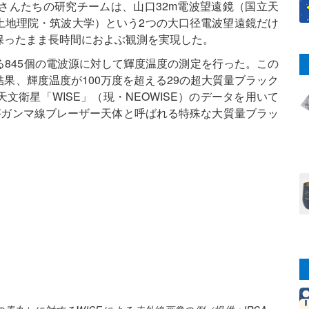
さんたちの研究チームは、山口32m電波望遠鏡（国立天
土地理院・筑波大学）という2つの大口径電波望遠鏡だけ
保ったまま長時間におよぶ観測を実現した。
845個の電波源に対して輝度温度の測定を行った。この
果、輝度温度が100万度を超える29の超大質量ブラック
衛星「WISE」（現・NEOWISE）のデータを用いて
がガンマ線ブレーザー天体と呼ばれる特殊な大質量ブラッ