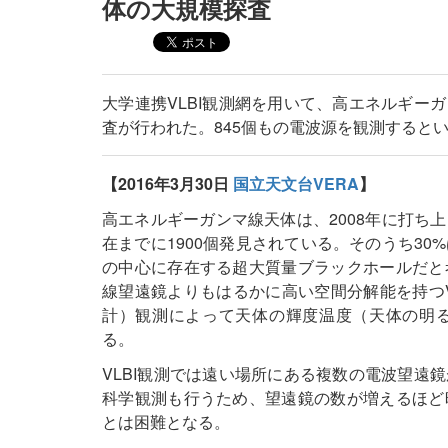
体の大規模探査
大学連携VLBI観測網を用いて、高エネルギー
査が行われた。845個もの電波源を観測すると
【2016年3月30日
国立天文台VERA
】
高エネルギーガンマ線天体は、2008年に打ち
在までに1900個発見されている。そのうち3
の中心に存在する超大質量ブラックホールだと
線望遠鏡よりもはるかに高い空間分解能を持つVLBI（Very
計）観測によって天体の輝度温度（天体の明
る。
VLBI観測では遠い場所にある複数の電波望遠
科学観測も行うため、望遠鏡の数が増えるほど
とは困難となる。