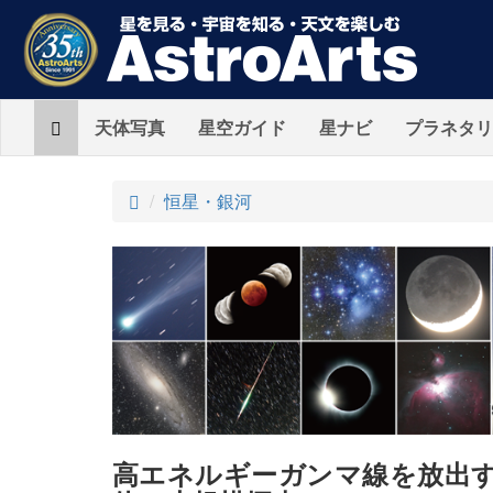
Home
天体写真
星空ガイド
星ナビ
プラネタリ
ト
恒星・銀河
ッ
プ
高エネルギーガンマ線を放出