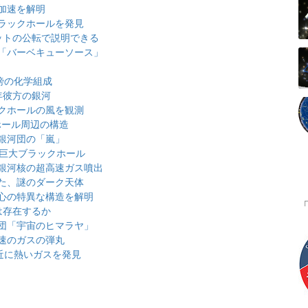
加速を解明
ラックホールを発見
ットの公転で説明できる
「バーベキューソース」
傍の化学組成
光年彼方の銀河
クホールの風を観測
ホール周辺の構造
銀河団の「嵐」
む巨大ブラックホール
銀河核の超高速ガス噴出
た、謎のダーク天体
心の特異な構造を解明
は存在するか
団「宇宙のヒマラヤ」
速のガスの弾丸
近に熱いガスを発見