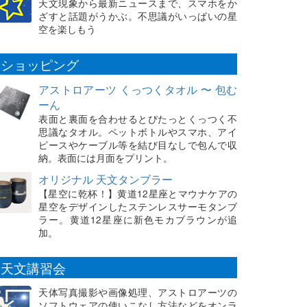
天文現象から最新ニュースまで、スマホをか
ざすと話題がうかぶ。不思議がいっぱいの星
空を楽しもう
ショッピング
アストロアーツ くっつくタオル 〜 包む
ーん
表面と裏面を合わせるとぴたっとくっつく不
思議なタオル。ペットボトルやスマホ、アイ
ピースやケーブル等を結び目なしで包んで収
納。表面には月面をプリント。
オリジナル 天文タンブラー
【星空に乾杯！】黄道12星座とマウナケアの
星空をデザインしたステンレスサーモタンブ
ラー。黄道12星座に新色モカブラウンが追
加。
天文講習会
天体写真撮影や画像処理、アストロアーツの
ソフトウェアの使いこなし方法などをオンラ