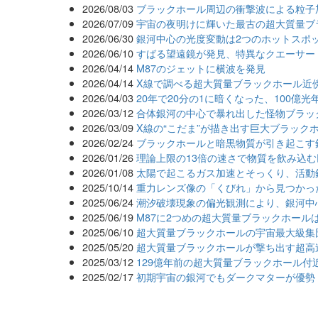
2026/08/03
ブラックホール周辺の衝撃波による粒子
2026/07/09
宇宙の夜明けに輝いた最古の超大質量ブ
2026/06/30
銀河中心の光度変動は2つのホットスポ
2026/06/10
すばる望遠鏡が発見、特異なクエーサー
2026/04/14
M87のジェットに横波を発見
2026/04/14
X線で調べる超大質量ブラックホール近
2026/04/03
20年で20分の1に暗くなった、100億
2026/03/12
合体銀河の中心で暴れ出した怪物ブラッ
2026/03/09
X線の“こだま”が描き出す巨大ブラック
2026/02/24
ブラックホールと暗黒物質が引き起こす
2026/01/26
理論上限の13倍の速さで物質を飲み込
2026/01/08
太陽で起こるガス加速とそっくり、活動
2025/10/14
重力レンズ像の「くびれ」から見つかっ
2025/06/24
潮汐破壊現象の偏光観測により、銀河中
2025/06/19
M87に2つめの超大質量ブラックホール
2025/06/10
超大質量ブラックホールの宇宙最大級集
2025/05/20
超大質量ブラックホールが撃ち出す超高
2025/03/12
129億年前の超大質量ブラックホール付
2025/02/17
初期宇宙の銀河でもダークマターが優勢