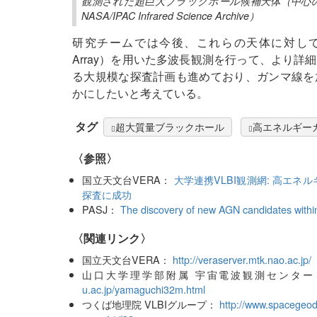
観測された超巨大ブラックホール候補天体（中心の青
NASA/IPAC Infrared Science Archive）
研究チームでは今後、これらの天体に対して米国のVL
Array）を用いた多波長観測を行って、より
る大規模な探査計画も進めており、ガンマ線を
かにしたいと考えている。
タグ
超大質量ブラックホール
高エネルギー
〈参照〉
国立天文台VERA：
大学連携VLBI観測網: 高エ
探査に成功
PASJ：
The discovery of new AGN candidates within
〈関連リンク〉
国立天文台VERA：
http://veraserver.mtk.nao.ac.jp/
山口大学理学部附属 宇宙電波観測センター
u.ac.jp/yamaguchi32m.html
つくば地理院 VLBIグループ：
http://www.spacegeode