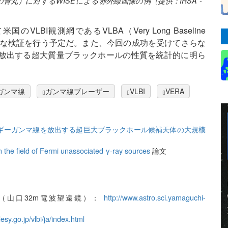
丸）に対するWISEによる赤外線画像の例（提供：IRSA -
BI観測網であるVLBA（Very Long Baseline
詳細な検証を行う予定だ。また、今回の成功を受けてさらな
放出する超大質量ブラックホールの性質を統計的に明ら
ガンマ線
ガンマ線ブレーザー
VLBI
VERA
ネルギーガンマ線を放出する超巨大ブラックホール候補天体の大規模
 the field of Fermi unassociated γ-ray sources
論文
（山口32m電波望遠鏡）：
http://www.astro.sci.yamaguchi-
sy.go.jp/vlbi/ja/index.html