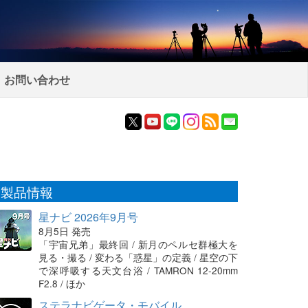
お問い合わせ
製品情報
星ナビ 2026年9月号
8月5日 発売
「宇宙兄弟」最終回 / 新月のペルセ群極大を
見る・撮る / 変わる「惑星」の定義 / 星空の下
で深呼吸する天文台浴 / TAMRON 12-20mm
F2.8 / ほか
ステラナビゲータ・モバイル