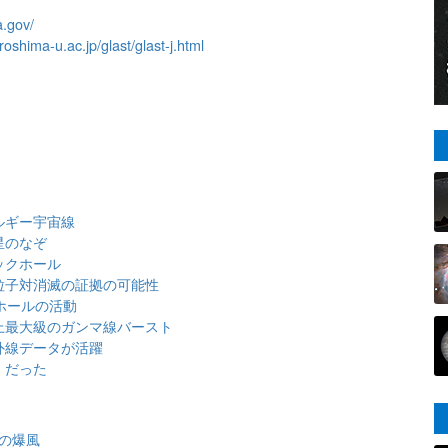
a.gov/
roshima-u.ac.jp/glast/glast-j.html
ルギー宇宙線
星のなぞ
ックホール
粒子対消滅の証拠の可能性
ホールの活動
上最大級のガンマ線バースト
外線データが活躍
」だった
ルの爆風