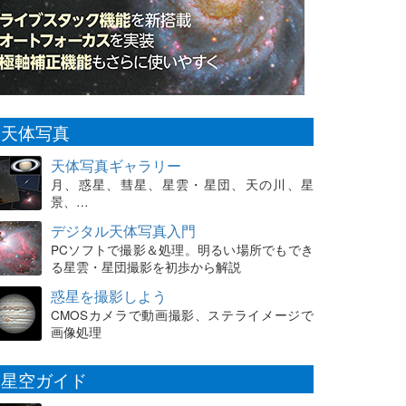
天体写真
天体写真ギャラリー
月、惑星、彗星、星雲・星団、天の川、星
景、…
デジタル天体写真入門
PCソフトで撮影＆処理。明るい場所でもでき
る星雲・星団撮影を初歩から解説
惑星を撮影しよう
CMOSカメラで動画撮影、ステライメージで
画像処理
星空ガイド