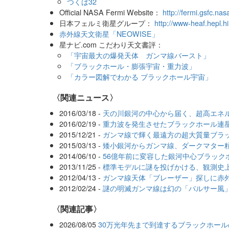
つくば32
Official NASA Fermi Website：
http://fermi.gsfc.nas
日本フェルミ衛星グループ：
http://www-heaf.hepl.hi
赤外線天文衛星「NEOWISE」
星ナビ.com こだわり天文書評：
「宇宙最大の爆発天体 ガンマ線バースト」
「ブラックホール・膨張宇宙・重力波」
「カラー図解でわかる ブラックホール宇宙」
〈関連ニュース〉
2016/03/18 -
天の川銀河の中心から届く、超高エネ
2016/02/19 -
重力波を発生させたブラックホール連
2015/12/21 -
ガンマ線で輝く最遠方の超大質量ブラ
2015/03/13 -
矮小銀河からガンマ線、ダークマター
2014/06/10 -
56億年前に変容した銀河中心ブラック
2013/11/25 -
標準モデルに謎を投げかける、観測史
2012/04/13 -
ガンマ線天体「ブレーザー」探しに赤
2012/02/24 -
謎の明滅ガンマ線は幻の「パルサー風
関連記事
2026/08/05
30万光年先まで到達するブラックホー