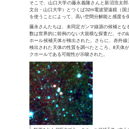
そこで、山口大学の藤永義隆さんと新沼浩太郎
文台・山口大学）とつくば32m電波望遠鏡（国
を使うことによって、高い空間分解能と感度を
藤永さんたちは、未同定ガンマ線源の候補となる
数は世界的に前例のない大規模な探査だ。その結
ホール候補天体が検出された。さらに、赤外線天文
検出された天体の性質を調べたところ、8天体
クホールである可能性が示唆された。