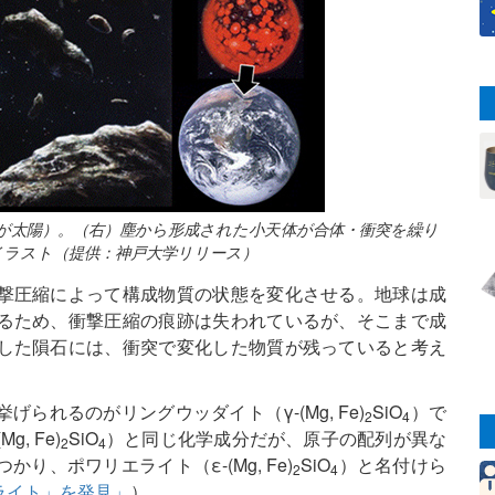
が太陽）。（右）塵から形成された小天体が合体・衝突を繰り
イラスト（提供：神戸大学リリース）
撃圧縮によって構成物質の状態を変化させる。地球は成
るため、衝撃圧縮の痕跡は失われているが、そこまで成
した隕石には、衝突で変化した物質が残っていると考え
れるのがリングウッダイト（γ-(Mg, Fe)
SiO
）で
2
4
, Fe)
SiO
）と同じ化学成分だが、原子の配列が異な
2
4
、ポワリエライト（ε-(Mg, Fe)
SiO
）と名付けら
2
4
ライト」を発見」
）。