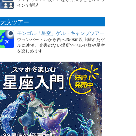
インで解説
天文ツアー
モンゴル「星空」ゲル・キャンプツアー
ウランバートルから西へ250km以上離れたゲ
ルに連泊。光害のない場所でペルセ群や星空
を楽しめます