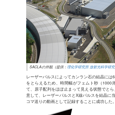
SACLAの外観（提供：
理化学研究所 放射光科学研
レーザーパルスによってカンラン石の結晶には6
をとらえるため、時間幅がフェムト秒（1000
て、原子配列をほぼ止まって見える状態でとら
意して、レーザーパルスとX線パルスを結晶に
コマ送りの動画として記録することに成功した