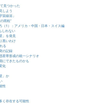
全て見つかった
見しよう
宇宙線浴」
の雨粒”
ろ（1）：アメリカ・中国・日本・スイス編
かもしれない
星」を発見
り黒いわけ
れる
突の記録
惑星帯形成の統一シナリオ
期にできたものかも
変化
星」か
い
能性
多く存在する可能性