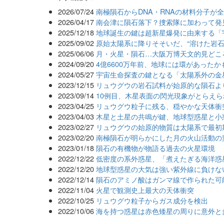
2026/07/24
南極隕石からDNA・RNAの材料分子が
2026/04/17
南会津に隕石落下？捜索隊に加わって発
2025/12/18
地球誕生の鍵は超新星爆発に由来する「
2025/09/02
原始太陽系に降りそそいだ、“溶けた岩石
2025/06/06
月・火星・隕石…大阪万博天文的見どこ
2024/09/20
4億6600万年前、地球には環があった
2024/05/27
宇宙生命探査の鍵となる「太陽系外の金
2023/12/15
リュウグウの岩石試料が始原的な隕石よ
2023/09/14
10例目、木星表面の閃光現象がとらえら
2023/04/25
リュウグウ粒子に残る、穏やかな天体衝
2023/04/03
木星と土星の共鳴が鍵、地球型惑星と小
2023/02/27
リュウグウの始原的物質は太陽系で最初
2023/02/20
南極隕石が明らかにした月の火山活動の
2023/01/18
隕石の有機物が物語る過去の火星環境
2022/12/22
低密度の系外惑星、「煮えたぎる海洋惑
2022/12/20
地球型惑星の大気は強い紫外線に負けな
2022/12/14
隕石のアミノ酸はガンマ線で作られた可
2022/11/04
火星で観測史上最大の天体衝突
2022/10/25
リュウグウ粒子からガス成分を検出
2022/10/06
海を持つ惑星は赤色矮星の周りに意外と