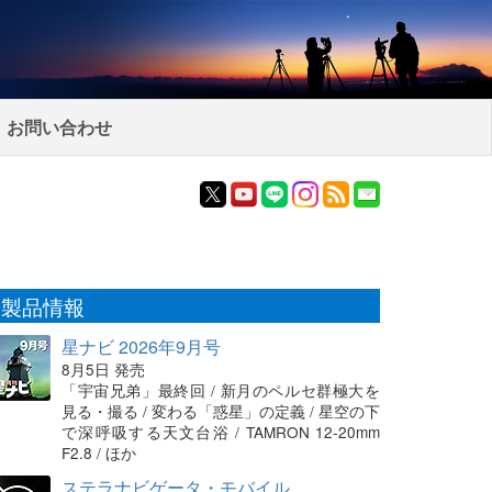
お問い合わせ
製品情報
星ナビ 2026年9月号
8月5日 発売
「宇宙兄弟」最終回 / 新月のペルセ群極大を
見る・撮る / 変わる「惑星」の定義 / 星空の下
で深呼吸する天文台浴 / TAMRON 12-20mm
F2.8 / ほか
ステラナビゲータ・モバイル