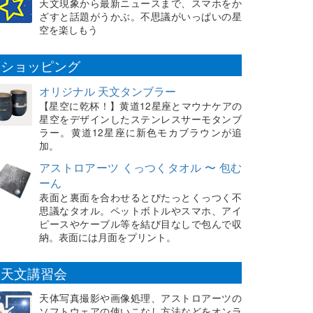
天文現象から最新ニュースまで、スマホをか
ざすと話題がうかぶ。不思議がいっぱいの星
空を楽しもう
ショッピング
オリジナル 天文タンブラー
【星空に乾杯！】黄道12星座とマウナケアの
星空をデザインしたステンレスサーモタンブ
ラー。黄道12星座に新色モカブラウンが追
加。
アストロアーツ くっつくタオル 〜 包む
ーん
表面と裏面を合わせるとぴたっとくっつく不
思議なタオル。ペットボトルやスマホ、アイ
ピースやケーブル等を結び目なしで包んで収
納。表面には月面をプリント。
天文講習会
天体写真撮影や画像処理、アストロアーツの
ソフトウェアの使いこなし方法などをオンラ