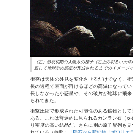
（左）形成初期の太陽系の様子（右上の明るい天体
返して地球型の惑星が形成されるまでのイメージ
衝突は天体の外見を変化させるだけでなく、衝
長の過程で表面が溶けるほどの高温になってい
長しなかった小惑星や、その破片が地球に飛来
られてきた。
衝撃圧縮で形成された可能性のある鉱物として挙げら
ある。これは普遍的に見られるカンラン石（α-(Mg
り密度の高い結晶だ。さらに別の原子配列も見つかり
れている（参照：
「隕石から新鉱物「ポワリエ