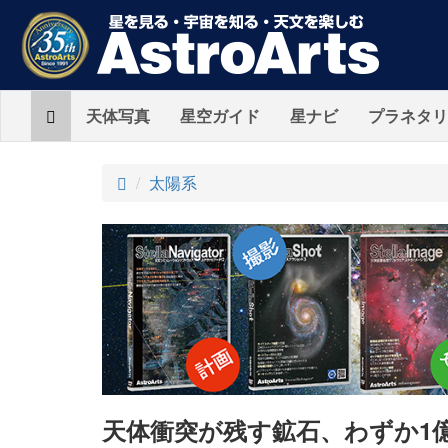
Home
天体写真
星空ガイド
星ナビ
プラネタリ
ト
太陽系
ッ
プ
天体衝突が残す鉱石、わずか1