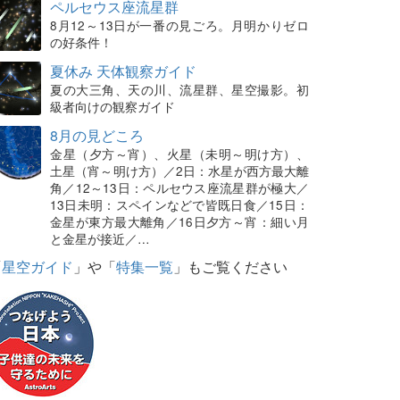
ペルセウス座流星群
8月12～13日が一番の見ごろ。月明かりゼロ
の好条件！
夏休み 天体観察ガイド
夏の大三角、天の川、流星群、星空撮影。初
級者向けの観察ガイド
8月の見どころ
金星（夕方～宵）、火星（未明～明け方）、
土星（宵～明け方）／2日：水星が西方最大離
角／12～13日：ペルセウス座流星群が極大／
13日未明：スペインなどで皆既日食／15日：
金星が東方最大離角／16日夕方～宵：細い月
と金星が接近／…
「
星空ガイド
」や「
特集一覧
」もご覧ください