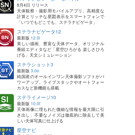
8月4日 リリース
天体観察・撮影用モバイルアプリ。高精度な
計算とリッチな星図表示をスマートフォンで
「いつでもどこでも、ステラナビゲータ」
ステラナビゲータ12
最新版
12.0i
美しい描画、豊富な天体データ、オリジナル
番組エディタなど「星空ひろがる 楽しさひろ
げる」天文シミュレーション
ステラショット3
最新版
3.0o
純国産のオールインワン天体撮影ソフトがパ
ワーアップ。ライブスタックやオートフォー
カスなど新機能も搭載
ステライメージ10
最新版
10.0f
天体画像に埋もれた微細な情報を最大限に引
き出し、不要なノイズは徹底的に除去して美
しい天体写真に仕上げる
星空ナビ