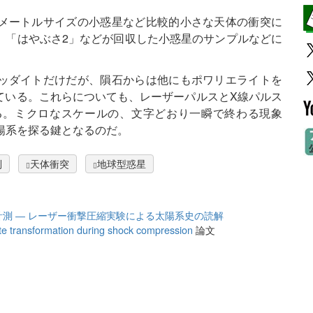
メートルサイズの小惑星など比較的小さな天体の衝突に
、「はやぶさ2」などが回収した小惑星のサンプルなどに
ッダイトだけだが、隕石からは他にもポワリエライトを
ている。これらについても、レーザーパルスとX線パルス
る。ミクロなスケールの、文字どおり一瞬で終わる現象
陽系を探る鍵となるのだ。
列
天体衝突
地球型惑星
測 ― レーザー衝撃圧縮実験による太陽系史の読解
dite transformation during shock compression
論文