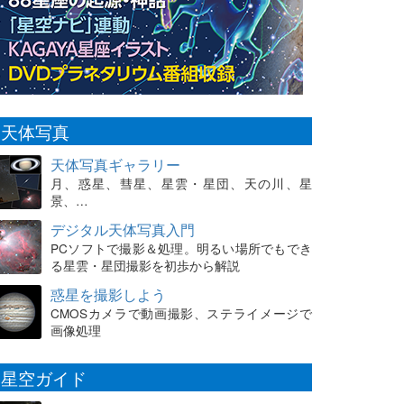
天体写真
天体写真ギャラリー
月、惑星、彗星、星雲・星団、天の川、星
景、…
デジタル天体写真入門
PCソフトで撮影＆処理。明るい場所でもでき
る星雲・星団撮影を初歩から解説
惑星を撮影しよう
CMOSカメラで動画撮影、ステライメージで
画像処理
星空ガイド