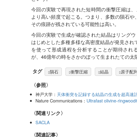
今回の実験で再現された短時間の衝撃圧縮は、
より高い頻度で起こる。つまり、多数の隕石や
その痕跡が残されている可能性は高い。
今回の実験で生成が確認された結晶はリングウ
はじめとした多種多様な高密度結晶が発見され
を使って形成過程を分析することが期待され
が、46億年の時をさかのぼって生まれたての太
タグ
隕石
衝撃圧縮
結晶
原子配
〈参照〉
神戸大学：
天体衝突を記録する結晶の生成を超高速計
Nature Communications：
Ultrafast olivine-ringwoo
〈関連リンク〉
SACLA
関連記事