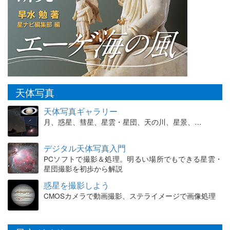
天体写真
天体写真ギャラリー
月、惑星、彗星、星雲・星団、天の川、星景、…
デジタル天体写真入門
PCソフトで撮影＆処理。明るい場所でもできる星雲・
星団撮影を初歩から解説
惑星を撮影しよう
CMOSカメラで動画撮影、ステライメージで画像処理