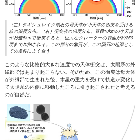
（左）タギシュレイク隕石の母天体が小天体の衝突を受ける
前の温度分布。（右）衝突後の温度分布。直径10kmの小天体
が秒速5kmで衝突すると、巨大なクレーターの表面が約250
度まで加熱される。この部分の物質が、この隕石の起源とし
ての条件によく合う
このような比較的大きな速度での天体衝突は、太陽系の外
縁部ではあまり起こらない。そのため、この衝突は母天体
が外縁部で生まれた後、木星の重力を受けて軌道が変化し
て太陽系の内側に移動したころに引き起こされたと考える
のが自然だ。