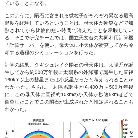
ていることになる。
このように、隕石に含まれる微粒子がそれぞれ異なる最高
温度を経験しているということは、母天体が衝突などで加
熱されてから比較的短い時間で冷えたことを示唆してい
る。そこで研究チームでは、国立天文台の共同利用計算機
「計算サーバ」を使い、母天体に小天体が衝突してから冷
却する過程のシミュレーションを行った。
計算の結果、タギシュレイク隕石の母天体は、太陽系が誕
生してから約300万年後に太陽系の外縁部で誕生した直径
160km以上の彗星または小惑星だったと考えられることが
わかった。さらに、太陽系誕生から400万～500万年後
に、この母天体に直径約10kmの小天体が秒速5kmほどで
衝突したことでこの隕石が生成されたと推定されることも
わかった。