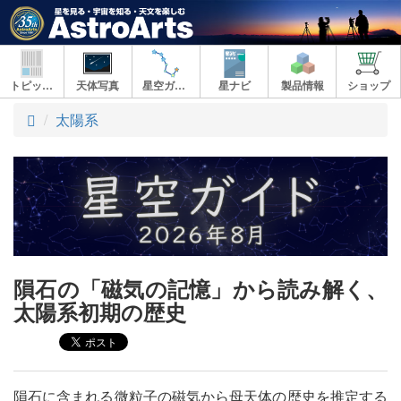
トピックス
天体写真
星空ガイド
星ナビ
製品情報
ショップ
ト
太陽系
ッ
プ
隕石の「磁気の記憶」から読み解く、
太陽系初期の歴史
隕石に含まれる微粒子の磁気から母天体の歴史を推定する