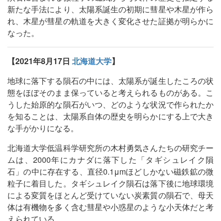
新たな手法により、太陽系誕生の初期に彗星や木星が作ら
れ、木星が彗星の軌道を大きく変化させた証拠が明らかに
なった。
【2021年8月17日
北海道大学
】
地球に落下する隕石の中には、太陽系が誕生したころの状
態をほぼそのまま保っていると考えられるものがある。こ
うした始原的な隕石がいつ、どのような状況で作られたか
を知ることは、太陽系自体の歴史を明らかにする上で大き
な手がかりになる。
北海道大学低温科学研究所の木村勇気さんたちの研究チー
ムは、2000年にカナダに落下した「タギシュレイク隕
石」の中に存在する、直径0.1μmほどしかない磁鉄鉱の微
粒子に着目した。タギシュレイク隕石は落下後に地球環境
による変質をほとんど受けていない炭素質の隕石で、母天
体は有機物を多く含む彗星や小惑星のような小天体だと考
えられている。