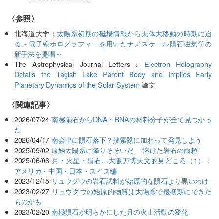
〈参照〉
北海道大学：
太陽系初期の磁場情報から天体大移動の時期に迫
る～電子線ホログラフィーを用いたナノスケール隕石磁気学の
新手法を提唱～
The Astrophysical Journal Letters：
Electron Holography
Details the Tagish Lake Parent Body and Implies Early
Planetary Dynamics of the Solar System
論文
関連記事
2026/07/24
南極隕石からDNA・RNAの材料分子が全て見つかっ
た
2026/04/17
南会津に隕石落下？捜索隊に加わって発見しよう
2025/09/02
原始太陽系に降りそそいだ、“溶けた岩石の雨粒”
2025/06/06
月・火星・隕石…大阪万博天文的見どころ（1）：
アメリカ・中国・日本・スイス編
2023/12/15
リュウグウの岩石試料が始原的な隕石より黒いわけ
2023/02/27
リュウグウの始原的物質は太陽系で最初期にできた
ものかも
2023/02/20
南極隕石が明らかにした月の火山活動の変化