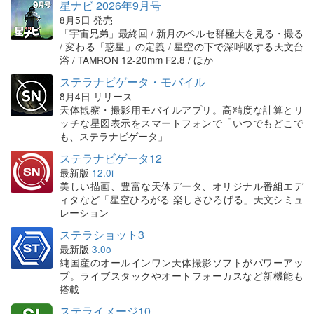
星ナビ 2026年9月号
8月5日 発売
「宇宙兄弟」最終回 / 新月のペルセ群極大を見る・撮る
/ 変わる「惑星」の定義 / 星空の下で深呼吸する天文台
浴 / TAMRON 12-20mm F2.8 / ほか
ステラナビゲータ・モバイル
8月4日 リリース
天体観察・撮影用モバイルアプリ。高精度な計算とリ
ッチな星図表示をスマートフォンで「いつでもどこで
も、ステラナビゲータ」
ステラナビゲータ12
最新版
12.0i
美しい描画、豊富な天体データ、オリジナル番組エデ
ィタなど「星空ひろがる 楽しさひろげる」天文シミュ
レーション
ステラショット3
最新版
3.0o
純国産のオールインワン天体撮影ソフトがパワーアッ
プ。ライブスタックやオートフォーカスなど新機能も
搭載
ステライメージ10