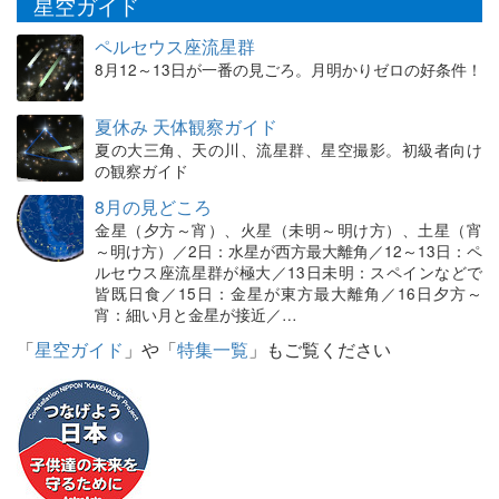
星空ガイド
ペルセウス座流星群
8月12～13日が一番の見ごろ。月明かりゼロの好条件！
夏休み 天体観察ガイド
夏の大三角、天の川、流星群、星空撮影。初級者向け
の観察ガイド
8月の見どころ
金星（夕方～宵）、火星（未明～明け方）、土星（宵
～明け方）／2日：水星が西方最大離角／12～13日：ペ
ルセウス座流星群が極大／13日未明：スペインなどで
皆既日食／15日：金星が東方最大離角／16日夕方～
宵：細い月と金星が接近／…
「
星空ガイド
」や「
特集一覧
」もご覧ください