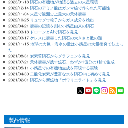
2023/01/18
隕石の有機物が物語る過去の火星環境
2022/12/14
隕石のアミノ酸はガンマ線で作られた可能性
2022/11/04
火星で観測史上最大の天体衝突
2022/10/25
リュウグウ粒子からガス成分を検出
2022/04/21
衝突の記憶を刻む小惑星由来の隕石
2022/03/18
ドローンとAIで隕石を発見
2022/03/17
ケレスに衝突した隕石の大きさと数の謎
2021/11/15
地球の大気・海水の量は小惑星の大量衝突で決まっ
た
2021/08/31
炭素質隕石からグラフェンを発見
2021/07/21
天体衝突が残す鉱石、わずか1億分の1秒で生成
2021/05/11
小惑星での有機物生成を再現する実験
2021/04/30
二酸化炭素が豊富な水を隕石中に初めて発見
2021/02/01
隕石から新鉱物「ポワリエライト」を発見
製品情報