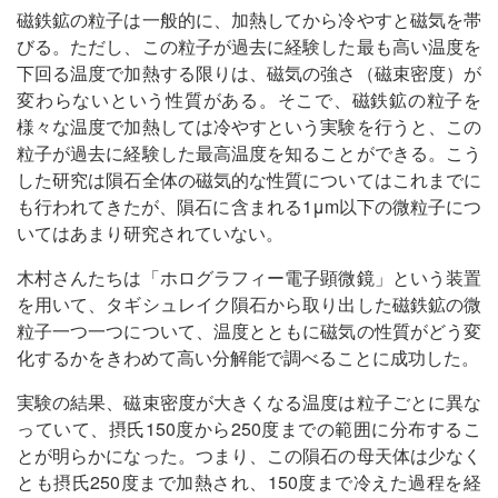
磁鉄鉱の粒子は一般的に、加熱してから冷やすと磁気を帯
びる。ただし、この粒子が過去に経験した最も高い温度を
下回る温度で加熱する限りは、磁気の強さ（磁束密度）が
変わらないという性質がある。そこで、磁鉄鉱の粒子を
様々な温度で加熱しては冷やすという実験を行うと、この
粒子が過去に経験した最高温度を知ることができる。こう
した研究は隕石全体の磁気的な性質についてはこれまでに
も行われてきたが、隕石に含まれる1μm以下の微粒子につ
いてはあまり研究されていない。
木村さんたちは「ホログラフィー電子顕微鏡」という装置
を用いて、タギシュレイク隕石から取り出した磁鉄鉱の微
粒子一つ一つについて、温度とともに磁気の性質がどう変
化するかをきわめて高い分解能で調べることに成功した。
実験の結果、磁束密度が大きくなる温度は粒子ごとに異な
っていて、摂氏150度から250度までの範囲に分布するこ
とが明らかになった。つまり、この隕石の母天体は少なく
とも摂氏250度まで加熱され、150度まで冷えた過程を経