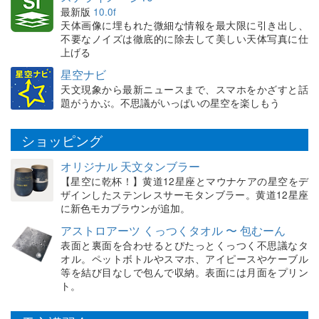
最新版
10.0f
天体画像に埋もれた微細な情報を最大限に引き出し、
不要なノイズは徹底的に除去して美しい天体写真に仕
上げる
星空ナビ
天文現象から最新ニュースまで、スマホをかざすと話
題がうかぶ。不思議がいっぱいの星空を楽しもう
ショッピング
オリジナル 天文タンブラー
【星空に乾杯！】黄道12星座とマウナケアの星空をデ
ザインしたステンレスサーモタンブラー。黄道12星座
に新色モカブラウンが追加。
アストロアーツ くっつくタオル 〜 包むーん
表面と裏面を合わせるとぴたっとくっつく不思議なタ
オル。ペットボトルやスマホ、アイピースやケーブル
等を結び目なしで包んで収納。表面には月面をプリン
ト。