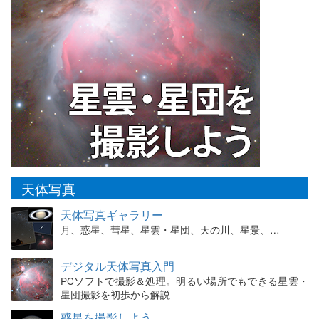
天体写真
天体写真ギャラリー
月、惑星、彗星、星雲・星団、天の川、星景、…
デジタル天体写真入門
PCソフトで撮影＆処理。明るい場所でもできる星雲・
星団撮影を初歩から解説
惑星を撮影しよう