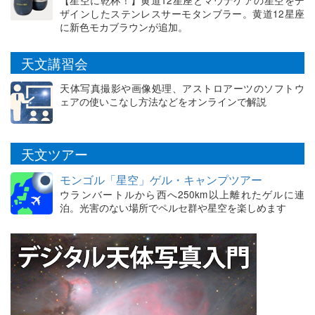
ザインしたステンレスサーモタンブラー。黄道12星座
に新色モカブラウンが追加。
天文講習会
天体写真撮影や画像処理、アストロアーツのソフトウ
ェアの使いこなし方法などをオンラインで解説
天文ツアー
モンゴル「星空」ゲル・キャンプツアー
ウランバートルから西へ250km以上離れたゲルに連
泊。光害のない場所でペルセ群や星空を楽しめます