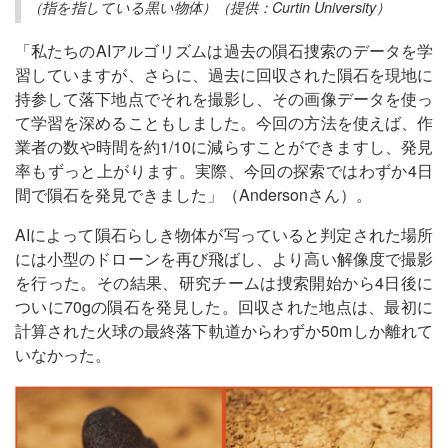
（指を指している黒い物体）（提供：Curtin University）
「私たちのAIアルゴリズムは過去の隕石捜索のデータを学
習していますが、さらに、過去に回収された隕石を現地に
持参して落下地点でそれを撮影し、その画像データを使っ
て学習を深めることもしました。今回の方法を使えば、作
業者の数や時間を約1/10に減らすことができますし、発見
率もずっと上がります。実際、今回の探索ではわずか4日
間で隕石を発見できました」（Andersonさん）。
AIによって隕石らしき物体が写っていると判定された場所
には小型のドローンを再び飛ばし、より高い解像度で撮影
を行った。その結果、研究チームは捜索開始から4日後に
ついに70gの隕石を発見した。回収された地点は、最初に
計算された火球の最終落下軌道からわずか50mしか離れて
いなかった。