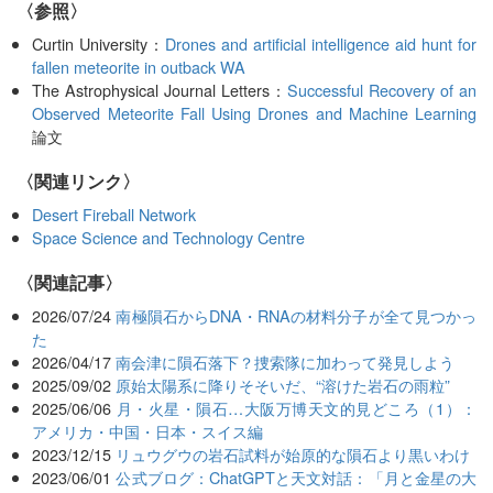
〈参照〉
Curtin University：
Drones and artificial intelligence aid hunt for
fallen meteorite in outback WA
The Astrophysical Journal Letters：
Successful Recovery of an
Observed Meteorite Fall Using Drones and Machine Learning
論文
〈関連リンク〉
Desert Fireball Network
Space Science and Technology Centre
関連記事
2026/07/24
南極隕石からDNA・RNAの材料分子が全て見つかっ
た
2026/04/17
南会津に隕石落下？捜索隊に加わって発見しよう
2025/09/02
原始太陽系に降りそそいだ、“溶けた岩石の雨粒”
2025/06/06
月・火星・隕石…大阪万博天文的見どころ（1）：
アメリカ・中国・日本・スイス編
2023/12/15
リュウグウの岩石試料が始原的な隕石より黒いわけ
2023/06/01
公式ブログ：ChatGPTと天文対話：「月と金星の大