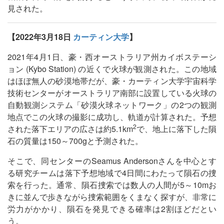
見された。
【2022年3月18日
カーティン大学
】
2021年4月1日、豪・西オーストラリア州カイボステーシ
ョン (Kybo Station) の近くで火球が観測された。この地域
はほぼ無人の砂漠地帯だが、豪・カーティン大学宇宙科学
技術センターがオーストラリア南部に設置している火球の
自動観測システム「砂漠火球ネットワーク」の2つの観測
地点でこの火球の撮影に成功し、軌道が計算された。予想
2
された落下エリアの広さは約5.1km
で、地上に落下した隕
石の質量は150～700gと予測された。
そこで、同センターのSeamus Andersonさんを中心とす
る研究チームは落下予想地域で4日間にわたって隕石の捜
索を行った。通常、隕石捜索では数人の人間が5～10mお
きに並んで歩きながら捜索範囲をくまなく探すが、非常に
労力がかかり、隕石を発見できる確率は2割ほどだとい
う。