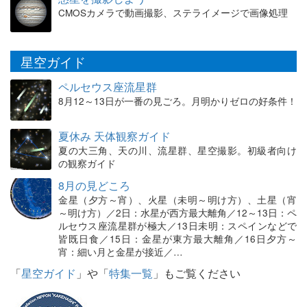
CMOSカメラで動画撮影、ステライメージで画像処理
星空ガイド
ペルセウス座流星群
8月12～13日が一番の見ごろ。月明かりゼロの好条件！
夏休み 天体観察ガイド
夏の大三角、天の川、流星群、星空撮影。初級者向け
の観察ガイド
8月の見どころ
金星（夕方～宵）、火星（未明～明け方）、土星（宵
～明け方）／2日：水星が西方最大離角／12～13日：ペ
ルセウス座流星群が極大／13日未明：スペインなどで
皆既日食／15日：金星が東方最大離角／16日夕方～
宵：細い月と金星が接近／…
「
星空ガイド
」や「
特集一覧
」もご覧ください