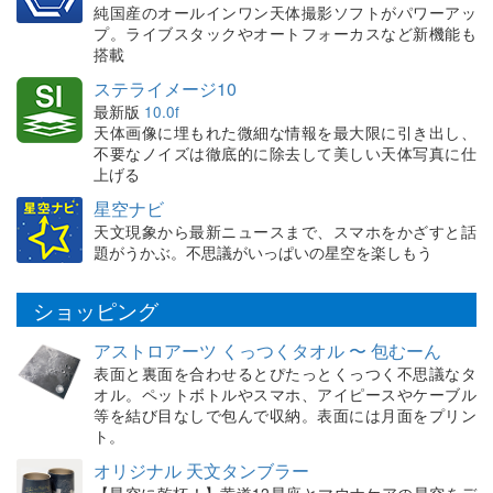
純国産のオールインワン天体撮影ソフトがパワーアッ
プ。ライブスタックやオートフォーカスなど新機能も
搭載
ステライメージ10
最新版
10.0f
天体画像に埋もれた微細な情報を最大限に引き出し、
不要なノイズは徹底的に除去して美しい天体写真に仕
上げる
星空ナビ
天文現象から最新ニュースまで、スマホをかざすと話
題がうかぶ。不思議がいっぱいの星空を楽しもう
ショッピング
アストロアーツ くっつくタオル 〜 包むーん
表面と裏面を合わせるとぴたっとくっつく不思議なタ
オル。ペットボトルやスマホ、アイピースやケーブル
等を結び目なしで包んで収納。表面には月面をプリン
ト。
オリジナル 天文タンブラー
【星空に乾杯！】黄道12星座とマウナケアの星空をデ