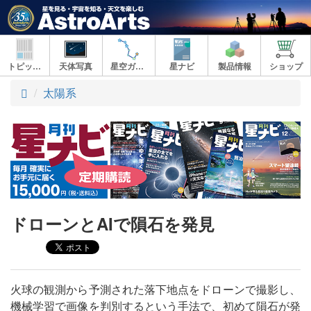
トピックス
天体写真
星空ガイド
星ナビ
製品情報
ショップ
ト
太陽系
ッ
プ
ドローンとAIで隕石を発見
火球の観測から予測された落下地点をドローンで撮影し、
機械学習で画像を判別するという手法で、初めて隕石が発