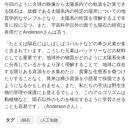
今回のように火球の映像から太陽系内での軌道を計算でき
る隕石は、故郷である太陽系内の特定の場所についての地
質学的なサンプルとなり、太陽系の性質を理解する上で非
常に役に立つ。また、宇宙科学以外の面でも隕石の研究は
有用だとAndersonさんは言う。
「たとえば隕石にはしばしばコバルトなどの希少元素が多
く含まれています。こうした元素はバッテリーなどの材料
としても重要です。地球外の物質がどのように太陽系全体
に分布しているかをより深く理解することで、地球に存在
する限りある資源をかき集めたり、貴重な生態系を傷つけ
たりすることなく、将来は稀少資源を小惑星で採掘できる
ようになるかもしれません。また、私たちの手法は野生生
物の管理や保護にも使えるでしょう。このアルゴリズムは
動植物など、隕石以外のものを検出するように学習させる
ことも容易です」（Andersonさん）。
タグ
隕石
人工知能