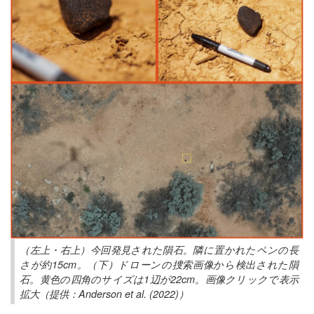
（左上・右上）今回発見された隕石。隣に置かれたペンの長
さが約15cm。（下）ドローンの捜索画像から検出された隕
石。黄色の四角のサイズは1辺が22cm。画像クリックで表示
拡大（提供：Anderson et al. (2022)）