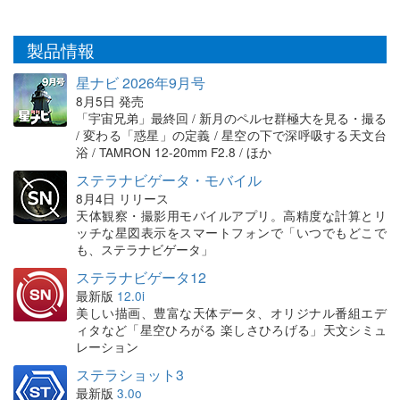
製品情報
星ナビ 2026年9月号
8月5日 発売
「宇宙兄弟」最終回 / 新月のペルセ群極大を見る・撮る
/ 変わる「惑星」の定義 / 星空の下で深呼吸する天文台
浴 / TAMRON 12-20mm F2.8 / ほか
ステラナビゲータ・モバイル
8月4日 リリース
天体観察・撮影用モバイルアプリ。高精度な計算とリ
ッチな星図表示をスマートフォンで「いつでもどこで
も、ステラナビゲータ」
ステラナビゲータ12
最新版
12.0i
美しい描画、豊富な天体データ、オリジナル番組エデ
ィタなど「星空ひろがる 楽しさひろげる」天文シミュ
レーション
ステラショット3
最新版
3.0o