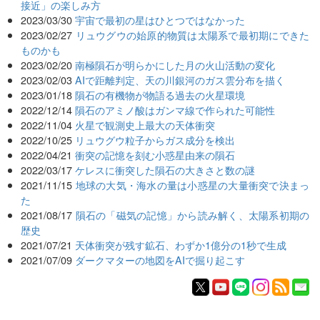
接近」の楽しみ方
2023/03/30
宇宙で最初の星はひとつではなかった
2023/02/27
リュウグウの始原的物質は太陽系で最初期にできた
ものかも
2023/02/20
南極隕石が明らかにした月の火山活動の変化
2023/02/03
AIで距離判定、天の川銀河のガス雲分布を描く
2023/01/18
隕石の有機物が物語る過去の火星環境
2022/12/14
隕石のアミノ酸はガンマ線で作られた可能性
2022/11/04
火星で観測史上最大の天体衝突
2022/10/25
リュウグウ粒子からガス成分を検出
2022/04/21
衝突の記憶を刻む小惑星由来の隕石
2022/03/17
ケレスに衝突した隕石の大きさと数の謎
2021/11/15
地球の大気・海水の量は小惑星の大量衝突で決まっ
た
2021/08/17
隕石の「磁気の記憶」から読み解く、太陽系初期の
歴史
2021/07/21
天体衝突が残す鉱石、わずか1億分の1秒で生成
2021/07/09
ダークマターの地図をAIで掘り起こす