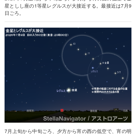
星としし座の1等星レグルスが大接近する。最接近は7月9
日ごろ。
7月上旬から中旬ごろ、夕方から宵の西の低空で、宵の明