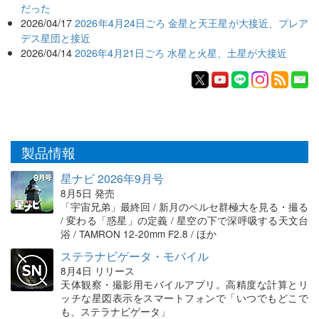
だった
2026/04/17
2026年4月24日ごろ 金星と天王星が大接近、プレア
デス星団と接近
2026/04/14
2026年4月21日ごろ 水星と火星、土星が大接近
製品情報
星ナビ 2026年9月号
8月5日 発売
「宇宙兄弟」最終回 / 新月のペルセ群極大を見る・撮る
/ 変わる「惑星」の定義 / 星空の下で深呼吸する天文台
浴 / TAMRON 12-20mm F2.8 / ほか
ステラナビゲータ・モバイル
8月4日 リリース
天体観察・撮影用モバイルアプリ。高精度な計算とリ
ッチな星図表示をスマートフォンで「いつでもどこで
も、ステラナビゲータ」