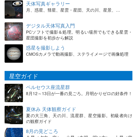
天体写真ギャラリー
月、惑星、彗星、星雲・星団、天の川、星景、…
デジタル天体写真入門
PCソフトで撮影＆処理。明るい場所でもできる星雲・
星団撮影を初歩から解説
惑星を撮影しよう
CMOSカメラで動画撮影、ステライメージで画像処理
星空ガイド
ペルセウス座流星群
8月12～13日が一番の見ごろ。月明かりゼロの好条件！
夏休み 天体観察ガイド
夏の大三角、天の川、流星群、星空撮影。初級者向け
の観察ガイド
8月の見どころ