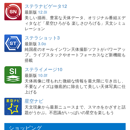
ステラナビゲータ12
最新版
12.0i
美しい描画、豊富な天体データ、オリジナル番組エデ
ィタなど「星空ひろがる 楽しさひろげる」天文シミュ
レーション
ステラショット3
最新版
3.0o
純国産のオールインワン天体撮影ソフトがパワーアッ
プ。ライブスタックやオートフォーカスなど新機能も
搭載
ステライメージ10
最新版
10.0f
天体画像に埋もれた微細な情報を最大限に引き出し、
不要なノイズは徹底的に除去して美しい天体写真に仕
上げる
星空ナビ
天文現象から最新ニュースまで、スマホをかざすと話
題がうかぶ。不思議がいっぱいの星空を楽しもう
ショッピング