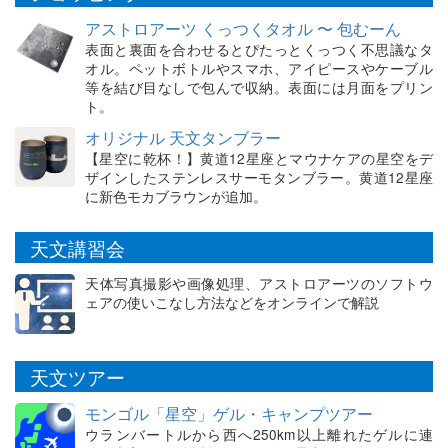
アストロアーツ くっつくタオル 〜 包むーん
表面と裏面を合わせるとぴたっとくっつく不思議なタ
オル。ペットボトルやスマホ、アイピースやケーブル
等を結び目なしで包んで収納。表面には月面をプリン
ト。
オリジナル 天文タンブラー
【星空に乾杯！】黄道12星座とマウナケアの星空をデ
ザインしたステンレスサーモタンブラー。黄道12星座
に新色モカブラウンが追加。
天文講習会
天体写真撮影や画像処理、アストロアーツのソフトウ
ェアの使いこなし方法などをオンラインで解説
天文ツアー
モンゴル「星空」ゲル・キャンプツアー
ウランバートルから西へ250km以上離れたゲルに連