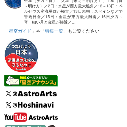
金星（夕方～宵）、火星（未明～明け方）、土星（宵
～明け方）／2日：水星が西方最大離角／12～13日：ペ
ルセウス座流星群が極大／13日未明：スペインなどで
皆既日食／15日：金星が東方最大離角／16日夕方～
宵：細い月と金星が接近／…
「
星空ガイド
」や「
特集一覧
」もご覧ください