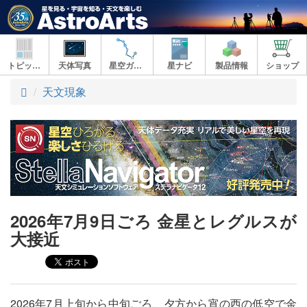
トピックス
天体写真
星空ガイド
星ナビ
製品情報
ショップ
ト
天文現象
ッ
プ
2026年7月9日ごろ 金星とレグルスが
大接近
2026年7月上旬から中旬ごろ、夕方から宵の西の低空で金