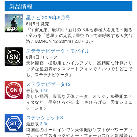
製品情報
星ナビ 2026年9月号
8月5日 発売
「宇宙兄弟」最終回 / 新月のペルセ群極大を見る・撮る
/ 変わる「惑星」の定義 / 星空の下で深呼吸する天文台
浴 / TAMRON 12-20mm F2.8 / ほか
ステラナビゲータ・モバイル
8月4日 リリース
天体観察・撮影用モバイルアプリ。高精度な計算とリ
ッチな星図表示をスマートフォンで「いつでもどこで
も、ステラナビゲータ」
ステラナビゲータ12
最新版
12.0i
美しい描画、豊富な天体データ、オリジナル番組エデ
ィタなど「星空ひろがる 楽しさひろげる」天文シミュ
レーション
ステラショット3
最新版
3.0o
純国産のオールインワン天体撮影ソフトがパワーアッ
プ。ライブスタックやオートフォーカスなど新機能も