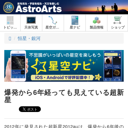
トピックス
天体写真
星空ガイド
星ナビ
製品情報
ショップ
ト
恒星・銀河
ッ
プ
爆発から6年経っても見えている超新
星
2012年に発見された超新星2012auは、爆発から6年後の