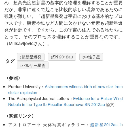
め、超高光度超新星の基本的な物理を理解することが重要
だが、非常に遠くで起こる比較的珍しい現象であるために
観測が難しい。「超新星爆発は宇宙における基本的なプロ
セスです。酸素や鉄など人間に欠かせない元素も超新星爆
発が起源です。ですから、この宇宙の住人である私たちに
とって、そのプロセスを理解することが重要なのです」
（Milisavljevicさん）。
超新星爆発
SN 2012au
中性子星
タグ
パルサー星雲
〈参照〉
Purdue University：
Astronomers witness birth of new star from
stellar explosion
The Astrophysical Journal Letters：
Evidence for a Pulsar Wind
Nebula in the Type Ib Peculiar Supernova SN 2012au
論文
〈関連リンク〉
アストロアーツ 天体写真ギャラリー：
超新星2012au in