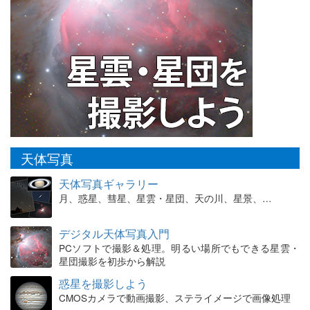
天体写真
天体写真ギャラリー
月、惑星、彗星、星雲・星団、天の川、星景、…
デジタル天体写真入門
PCソフトで撮影＆処理。明るい場所でもできる星雲・
星団撮影を初歩から解説
惑星を撮影しよう
CMOSカメラで動画撮影、ステライメージで画像処理