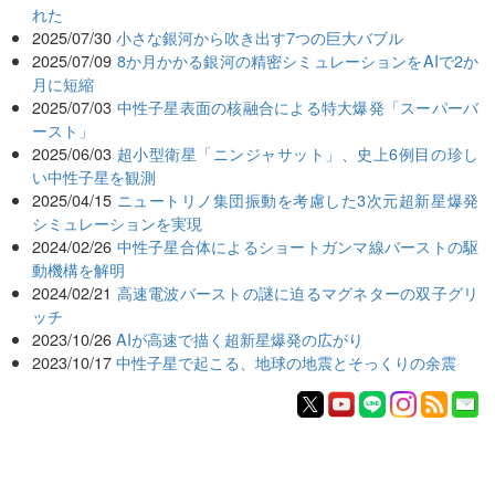
れた
2025/07/30
小さな銀河から吹き出す7つの巨大バブル
2025/07/09
8か月かかる銀河の精密シミュレーションをAIで2か
月に短縮
2025/07/03
中性子星表面の核融合による特大爆発「スーパーバ
ースト」
2025/06/03
超小型衛星「ニンジャサット」、史上6例目の珍し
い中性子星を観測
2025/04/15
ニュートリノ集団振動を考慮した3次元超新星爆発
シミュレーションを実現
2024/02/26
中性子星合体によるショートガンマ線バーストの駆
動機構を解明
2024/02/21
高速電波バーストの謎に迫るマグネターの双子グリ
ッチ
2023/10/26
AIが高速で描く超新星爆発の広がり
2023/10/17
中性子星で起こる、地球の地震とそっくりの余震