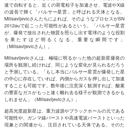
速で自転すると、近くの荷電粒子を加速させ、電波やX線
の波長で輝く「パルサー星雲」と呼ばれる天体となる。
Milisavljevicさんたちによれば、そのようなプロセスがSN
2012auで起こった可能性があるという。「パルサー星雲
が、爆発で放出された物質を照らし出す電球のような役割
を果たすほど明るくなる、重要な瞬間です」
（Milisavljevicさん）。
Milisavljevicさんは、極端に明るかった他の超新星爆発の
場所を観測し続ければ、同じような変化が見られるだろう
と予測している。「もし本当にパルサー星雲が爆発した星
の中心に存在していれば、内側からガスを押し出して加速
することも可能です。数年後に注意深く観測すれば、酸素
の豊富なガスがもっと速く離れ去る様子が観測できるかも
しれません」（Milisavljevicさん）。
超高光度超新星は、重力波源やブラックホールの元である
可能性や、ガンマ線バーストや高速電波バーストといった
現象との関連から、注目されている天体である。そのた