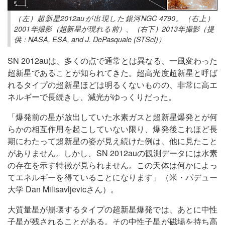
（左）超新星2012auが出現した銀河NGC 4790。（右上）
2001年撮影（超新星が現れる前）、（右下）2013年撮影（提
供：NASA, ESA, and J. DePasquale (STScI)）
SN 2012auは、多くの点で通常とは異なる、一風変わった
超新星であることが知られてきた。超高光度超新星と呼ば
れるタイプの超新星ほどは明るくないものの、非常に高エ
ネルギーで長続きし、減光がゆっくりだった。
「爆発前の星が放出していた水素ガスと超新星爆発とが何
らかの相互作用を起こしていない限り、爆発後これほど長
期にわたって超新星の姿が見え続けた例は、他に見たこと
がありません。しかし、SN 2012auの観測データには水素
の存在を示す特徴が見られません。この天体は何かによっ
てエネルギーを得ていることになります」（米・パデュー
大学 Dan Milisavljevicさん）。
大質量星が崩壊するタイプの超新星爆発では、あとに中性
子星が残されることがある。その中性子星が磁場を持ち高