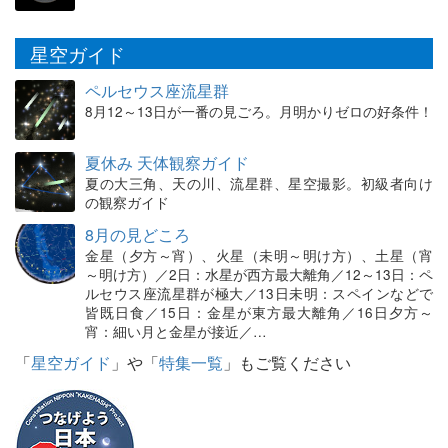
星空ガイド
ペルセウス座流星群
8月12～13日が一番の見ごろ。月明かりゼロの好条件！
夏休み 天体観察ガイド
夏の大三角、天の川、流星群、星空撮影。初級者向け
の観察ガイド
8月の見どころ
金星（夕方～宵）、火星（未明～明け方）、土星（宵
～明け方）／2日：水星が西方最大離角／12～13日：ペ
ルセウス座流星群が極大／13日未明：スペインなどで
皆既日食／15日：金星が東方最大離角／16日夕方～
宵：細い月と金星が接近／…
「
星空ガイド
」や「
特集一覧
」もご覧ください