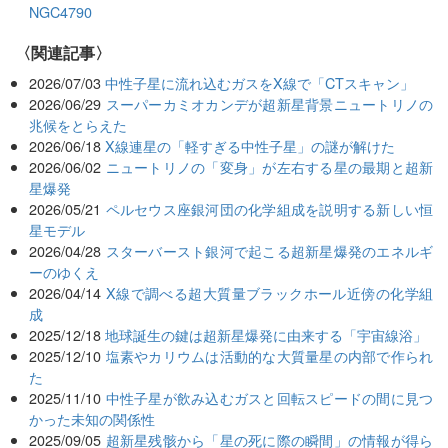
NGC4790
関連記事
2026/07/03
中性子星に流れ込むガスをX線で「CTスキャン」
2026/06/29
スーパーカミオカンデが超新星背景ニュートリノの
兆候をとらえた
2026/06/18
X線連星の「軽すぎる中性子星」の謎が解けた
2026/06/02
ニュートリノの「変身」が左右する星の最期と超新
星爆発
2026/05/21
ペルセウス座銀河団の化学組成を説明する新しい恒
星モデル
2026/04/28
スターバースト銀河で起こる超新星爆発のエネルギ
ーのゆくえ
2026/04/14
X線で調べる超大質量ブラックホール近傍の化学組
成
2025/12/18
地球誕生の鍵は超新星爆発に由来する「宇宙線浴」
2025/12/10
塩素やカリウムは活動的な大質量星の内部で作られ
た
2025/11/10
中性子星が飲み込むガスと回転スピードの間に見つ
かった未知の関係性
2025/09/05
超新星残骸から「星の死に際の瞬間」の情報が得ら