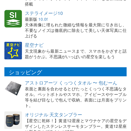
搭載
ステライメージ10
最新版
10.0f
天体画像に埋もれた微細な情報を最大限に引き出し、
不要なノイズは徹底的に除去して美しい天体写真に仕
上げる
星空ナビ
天文現象から最新ニュースまで、スマホをかざすと話
題がうかぶ。不思議がいっぱいの星空を楽しもう
ショッピング
アストロアーツ くっつくタオル 〜 包むーん
表面と裏面を合わせるとぴたっとくっつく不思議なタ
オル。ペットボトルやスマホ、アイピースやケーブル
等を結び目なしで包んで収納。表面には月面をプリン
ト。
オリジナル 天文タンブラー
【星空に乾杯！】黄道12星座とマウナケアの星空をデ
ザインしたステンレスサーモタンブラー。黄道12星座