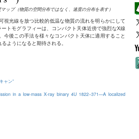
度マップ（物質の空間分布ではなく、速度の分布を表す）
可視光線を放つ比較的低温な物質の流れを明らかにして
ラートモグラフィーは、コンパクト天体近傍で強烈なX線
。今後この手法を様々なコンパクト天体に適用すること
れるようになると期待される。
キャン”
ssion in a low-mass X-ray binary 4U 1822−371—A localized