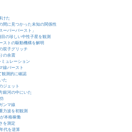
解けた
の間に見つかった未知の関係性
スーパーバースト」
例目の珍しい中性子星を観測
ーストの駆動機構を解明
の双子グリッチ
りの余震
シミュレーション
マ線バースト
て観測的に確認
いた
のジェット
方銀河の中にいた
功
ガンマ線
重力波を初観測
」が本格稼働
さを測定
の年代を逆算