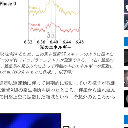
系が公転するため、この系を医療CTスキャンのように様々な
ギーのずれ（ドップラーシフト）が測定できる。（右）連星の
トル。連星系を見る方向によって輝線の中心エネルギーが変動し
 al. (2026) をもとに作成）、以下同）
連星軌道運動に伴って周期的に変動している様子が観測
鉄蛍光X線の発生場所を調べたところ、伴星から流れ込ん
て円盤上空に拡散した領域という、予想外のところから