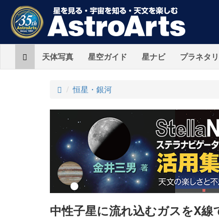
Home
天体写真
星空ガイド
星ナビ
プラネタリ
ト
恒星・銀河
ッ
プ
中性子星に流れ込むガスをX線