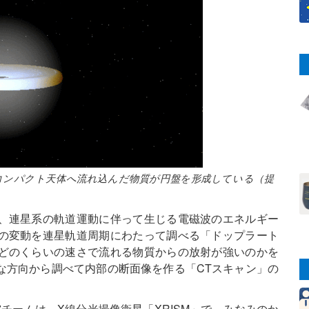
コンパクト天体へ流れ込んだ物質が円盤を形成している（提
、連星系の軌道運動に伴って生じる電磁波のエネルギー
の変動を連星軌道周期にわたって調べる「ドップラート
どのくらいの速さで流れる物質からの放射が強いのかを
な方向から調べて内部の断面像を作る「CTスキャン」の
チームは、X線分光撮像衛星「XRISM」で、みなみのか