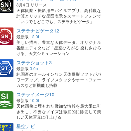
8月4日 リリース
天体観察・撮影用モバイルアプリ。高精度な
計算とリッチな星図表示をスマートフォンで
「いつでもどこでも、ステラナビゲータ」
ステラナビゲータ12
最新版
12.0i
美しい描画、豊富な天体データ、オリジナル
番組エディタなど「星空ひろがる 楽しさひろ
げる」天文シミュレーション
ステラショット3
最新版
3.0o
純国産のオールインワン天体撮影ソフトがパ
ワーアップ。ライブスタックやオートフォー
カスなど新機能も搭載
ステライメージ10
最新版
10.0f
天体画像に埋もれた微細な情報を最大限に引
き出し、不要なノイズは徹底的に除去して美
しい天体写真に仕上げる
星空ナビ