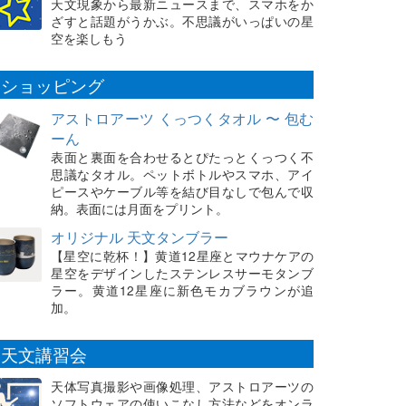
天文現象から最新ニュースまで、スマホをか
ざすと話題がうかぶ。不思議がいっぱいの星
空を楽しもう
ショッピング
アストロアーツ くっつくタオル 〜 包む
ーん
表面と裏面を合わせるとぴたっとくっつく不
思議なタオル。ペットボトルやスマホ、アイ
ピースやケーブル等を結び目なしで包んで収
納。表面には月面をプリント。
オリジナル 天文タンブラー
【星空に乾杯！】黄道12星座とマウナケアの
星空をデザインしたステンレスサーモタンブ
ラー。黄道12星座に新色モカブラウンが追
加。
天文講習会
天体写真撮影や画像処理、アストロアーツの
ソフトウェアの使いこなし方法などをオンラ