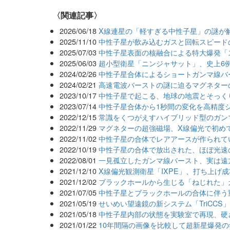
関連記事
2026/06/18
X線連星の「軽すぎる中性子星」の謎が
2025/11/10
中性子星が飲み込むガスと回転スピード
2025/07/03
中性子星表面の核融合による特大爆発「
2025/06/03
超小型衛星「ニンジャサット」、史上6
2024/02/26
中性子星合体によるショートガンマ線バ
2024/02/21
高速電波バーストの謎に迫るマグネター
2023/10/17
中性子星で起こる、地球の地震とそっく
2023/07/14
中性子星合体から1秒間の変化を高精度
2022/12/15
常識をくつがえすハイブリッド型のガン
2022/11/29
マグネターの超強磁場、X線偏光で初め
2022/11/02
中性子星の合体でレアアースが作られて
2022/10/19
中性子星の合体で放出された、ほぼ光速
2022/08/01
一見孤立したガンマ線バースト、実は遠
2021/12/10
X線偏光観測衛星「IXPE」、打ち上げ成
2021/12/02
ブラックホールから生じる「ねじれた」
2021/07/05
中性子星とブラックホールの合体に伴う
2021/05/19
せいめい望遠鏡の新システム「TriCCS
2021/05/18
中性子星内部の状態を実験室で再現、硬
2021/01/22
10年間隔の画像を比較して超新星爆発