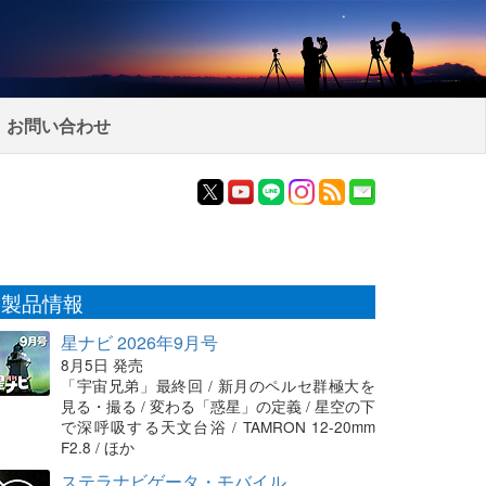
お問い合わせ
製品情報
星ナビ 2026年9月号
8月5日 発売
「宇宙兄弟」最終回 / 新月のペルセ群極大を
見る・撮る / 変わる「惑星」の定義 / 星空の下
で深呼吸する天文台浴 / TAMRON 12-20mm
F2.8 / ほか
ステラナビゲータ・モバイル