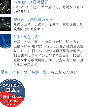
ペルセウス座流星群
8月12～13日が一番の見ごろ。月明かりゼロ
の好条件！
夏休み 天体観察ガイド
夏の大三角、天の川、流星群、星空撮影。初
級者向けの観察ガイド
8月の見どころ
金星（夕方～宵）、火星（未明～明け方）、
土星（宵～明け方）／2日：水星が西方最大離
角／12～13日：ペルセウス座流星群が極大／
13日未明：スペインなどで皆既日食／15日：
金星が東方最大離角／16日夕方～宵：細い月
と金星が接近／…
「
星空ガイド
」や「
特集一覧
」もご覧ください