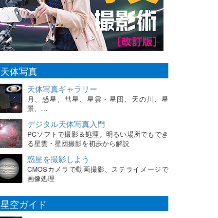
天体写真
天体写真ギャラリー
月、惑星、彗星、星雲・星団、天の川、星
景、…
デジタル天体写真入門
PCソフトで撮影＆処理。明るい場所でもでき
る星雲・星団撮影を初歩から解説
惑星を撮影しよう
CMOSカメラで動画撮影、ステライメージで
画像処理
星空ガイド