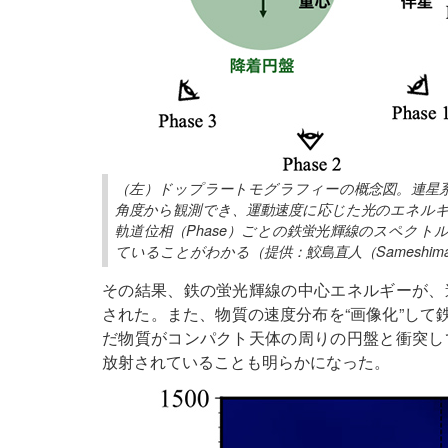
（左）ドップラートモグラフィーの概念図。連星
角度から観測でき、運動速度に応じた光のエネル
軌道位相（Phase）ごとの鉄蛍光輝線のスペク
ていることがわかる（提供：鮫島直人（Sameshima et
その結果、鉄の蛍光輝線の中心エネルギーが、
された。また、物質の速度分布を“画像化”して
だ物質がコンパクト天体の周りの円盤と衝突し
放射されていることも明らかになった。