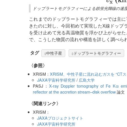
ドップラートモグラフィーによる鉄蛍光輝線の速
これまでのドップラートモグラフィーでは主に
きたのに対し、今回初めて実現したX線ドップ
を受け止めて光る高温物質を浮かび上がらせた
で、こうした物質の流れや構造を詳しく調べら
タグ
中性子星
ドップラートモグラフィー
〈参照〉
XRISM：
XRISM、中性子星に流れ込むガスを “CTス
JAXA宇宙科学研究所
/
広島大学
PASJ：
X-ray Doppler tomography of Fe Kα emi
reflector at the accretion stream–disk overflow
論文
〈関連リンク〉
XRISM：
JAXAプロジェクトサイト
JAXA宇宙科学研究所