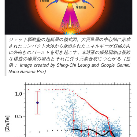
ジェット駆動型の超新星の模式図。大質量星の中心部に形成
されたコンパクト天体から放出されたエネルギーが双極方向
に外向きのバーストを引き起こす。非球形の爆発現象は複雑
な構造の物質の噴出とそれに伴う元素合成につながる（提
供： Image created by Shing-Chi Leung and Google Gemini
Nano Banana Pro）