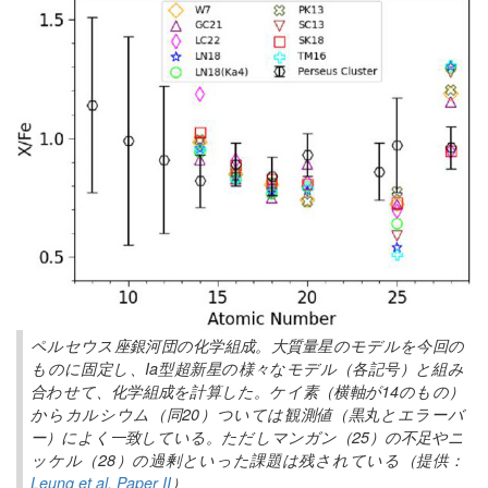
ペルセウス座銀河団の化学組成。大質量星のモデルを今回の
ものに固定し、Ia型超新星の様々なモデル（各記号）と組み
合わせて、化学組成を計算した。ケイ素（横軸が14のもの）
からカルシウム（同20）ついては観測値（黒丸とエラーバ
ー）によく一致している。ただしマンガン（25）の不足やニ
ッケル（28）の過剰といった課題は残されている（提供：
Leung et al. Paper II
）