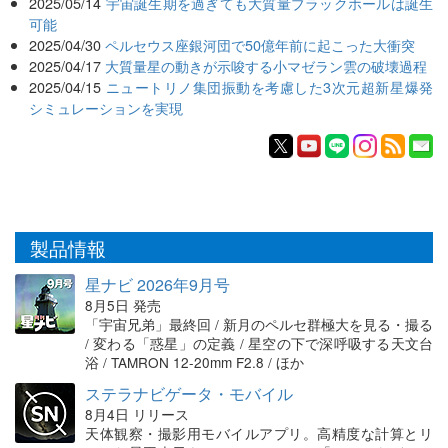
2025/05/14
宇宙誕生期を過ぎても大質量ブラックホールは誕生
可能
2025/04/30
ペルセウス座銀河団で50億年前に起こった大衝突
2025/04/17
大質量星の動きが示唆する小マゼラン雲の破壊過程
2025/04/15
ニュートリノ集団振動を考慮した3次元超新星爆発
シミュレーションを実現
製品情報
星ナビ 2026年9月号
8月5日 発売
「宇宙兄弟」最終回 / 新月のペルセ群極大を見る・撮る
/ 変わる「惑星」の定義 / 星空の下で深呼吸する天文台
浴 / TAMRON 12-20mm F2.8 / ほか
ステラナビゲータ・モバイル
8月4日 リリース
天体観察・撮影用モバイルアプリ。高精度な計算とリ