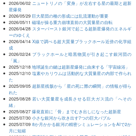
2026/06/02
ニュートリノの「変身」が左右する星の最期と超新
星爆発
2026/05/29
巨大星団の種の形成には乱流運動が重要
2026/05/11
磁場が操る重力崩壊直前の大質量星の自転
2026/04/28
スターバースト銀河で起こる超新星爆発のエネルギ
ーのゆくえ
2026/04/14
X線で調べる超大質量ブラックホール近傍の化学組
成
2026/02/24
ブラックホールと暗黒物質が引き起こす銀河団の
「嵐」
2025/12/18
地球誕生の鍵は超新星爆発に由来する「宇宙線浴」
2025/12/10
塩素やカリウムは活動的な大質量星の内部で作られ
た
2025/09/05
超新星残骸から「星の死に際の瞬間」の情報が得ら
れた
2025/08/28
若い大質量星を成長させる巨大ガス流の「へその
緒」
2025/08/27
爆発直前に「骨」までむき出しになった超新星
2025/07/30
小さな銀河から吹き出す7つの巨大バブル
2025/07/09
8か月かかる銀河の精密シミュレーションをAIで2か
月に短縮