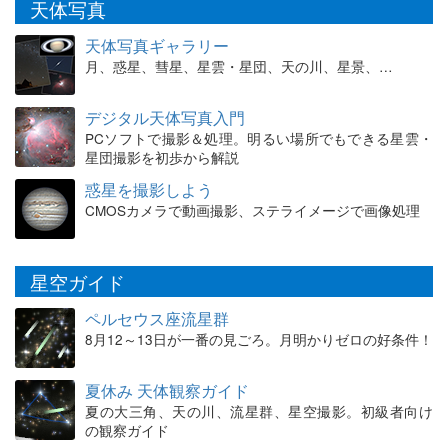
天体写真
天体写真ギャラリー
月、惑星、彗星、星雲・星団、天の川、星景、…
デジタル天体写真入門
PCソフトで撮影＆処理。明るい場所でもできる星雲・
星団撮影を初歩から解説
惑星を撮影しよう
CMOSカメラで動画撮影、ステライメージで画像処理
星空ガイド
ペルセウス座流星群
8月12～13日が一番の見ごろ。月明かりゼロの好条件！
夏休み 天体観察ガイド
夏の大三角、天の川、流星群、星空撮影。初級者向け
の観察ガイド