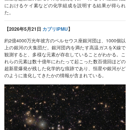
におけるケイ素などの化学組成を説明する結果が得られ
た。
【2026年5月21日
カブリIPMU
】
約2億4000万光年彼方のペルセウス座銀河団は、1000個以
上の銀河の大集団だ。銀河団内を満たす高温ガスをX線で
観測すると、多様な元素が存在していることがわかる。こ
れらの元素は数十億年にわたって起こった数百億回ほどの
超新星爆発が残した化学的な痕跡であり、恒星や銀河がど
のように進化してきたかの情報が含まれている。