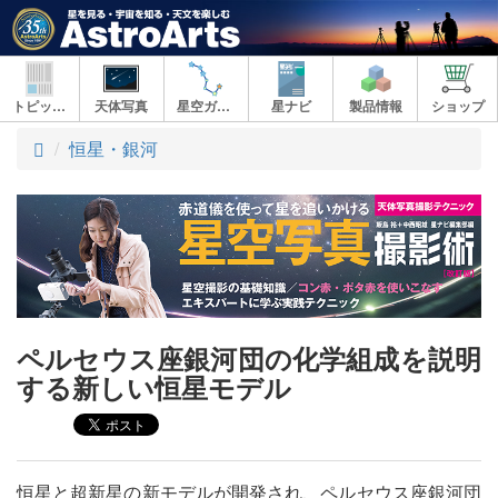
トピックス
天体写真
星空ガイド
星ナビ
製品情報
ショップ
ト
恒星・銀河
ッ
プ
ペルセウス座銀河団の化学組成を説明
する新しい恒星モデル
恒星と超新星の新モデルが開発され、ペルセウス座銀河団