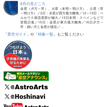
8月の見どころ
金星（夕方～宵）、火星（未明～明け方）、土星（宵
～明け方）／2日：水星が西方最大離角／12～13日：ペ
ルセウス座流星群が極大／13日未明：スペインなどで
皆既日食／15日：金星が東方最大離角／16日夕方～
宵：細い月と金星が接近／…
「
星空ガイド
」や「
特集一覧
」もご覧ください