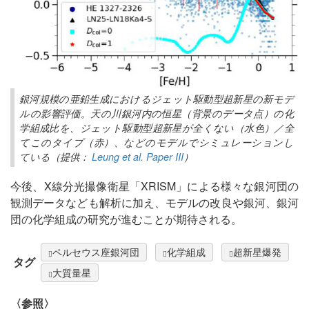
銀河規模の亜鉛生成におけるジェット駆動型超新星の新モデ
ルの影響評価。天の川銀河内の恒星（背景のデータ点）の化
学組成比を、ジェット駆動型超新星が全くない（水色）／全
てこのタイプ（赤）、などのモデルでシミュレーションし
ている（提供：
Leung et al. Paper III
）
今後、X線分光撮像衛星「XRISM」による様々な銀河団の
観測データなども解析に加え、モデルの改良や銀河、銀河
団の化学組成の研究が進むことが期待される。
ペルセウス座銀河団
化学組成
超新星爆発
タグ
大質量星
〈参照〉