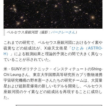
ペルセウス座銀河団（撮影：
バークレーさん
）
これまでの研究で、ペルセウス座銀河団におけるケイ素や
硫黄などの組成比が、X線天文衛星「
ひとみ（ASTRO-
H）
」による観測結果と理論的予測との間で大きく異なっ
ていることが示されていた。
米・SUNYポリテクニック・インスティテュートのShing-
Chi Leungさん、東京大学国際高等研究所カブリ数物連携
宇宙研究機構の野本憲一さんたちの研究チームは、大質量
星および超新星爆発の新しいモデルを開発し、ペルセウス
座銀河団のケイ素などの組成比を再現することに成功し
た。