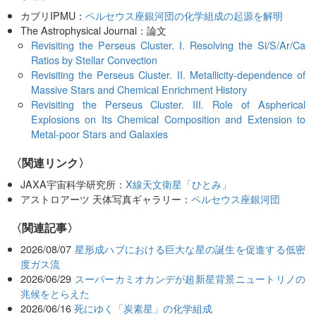
カブリIPMU：
ペルセウス座銀河団の化学組成の起源を解明
The Astrophysical Journal：論文
Revisiting the Perseus Cluster. I. Resolving the Si/S/Ar/Ca
Ratios by Stellar Convection
Revisiting the Perseus Cluster. II. Metallicity-dependence of
Massive Stars and Chemical Enrichment History
Revisiting the Perseus Cluster. III. Role of Aspherical
Explosions on Its Chemical Composition and Extension to
Metal-poor Stars and Galaxies
〈関連リンク〉
JAXA宇宙科学研究所：
X線天文衛星「ひとみ」
アストロアーツ 天体写真ギャラリー：
ペルセウス座銀河団
関連記事
2026/08/07
星形成ハブにおける巨大な星の誕生を促進する低密
度ガス流
2026/06/29
スーパーカミオカンデが超新星背景ニュートリノの
兆候をとらえた
2026/06/16
死にゆく「炭素星」の化学組成