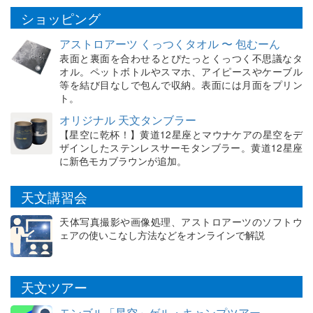
ショッピング
アストロアーツ くっつくタオル 〜 包むーん
表面と裏面を合わせるとぴたっとくっつく不思議なタ
オル。ペットボトルやスマホ、アイピースやケーブル
等を結び目なしで包んで収納。表面には月面をプリン
ト。
オリジナル 天文タンブラー
【星空に乾杯！】黄道12星座とマウナケアの星空をデ
ザインしたステンレスサーモタンブラー。黄道12星座
に新色モカブラウンが追加。
天文講習会
天体写真撮影や画像処理、アストロアーツのソフトウ
ェアの使いこなし方法などをオンラインで解説
天文ツアー
モンゴル「星空」ゲル・キャンプツアー