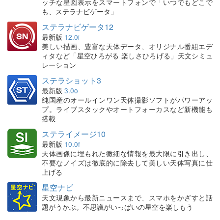
ッチな星図表示をスマートフォンで「いつでもどこで
も、ステラナビゲータ」
ステラナビゲータ12
最新版
12.0i
美しい描画、豊富な天体データ、オリジナル番組エデ
ィタなど「星空ひろがる 楽しさひろげる」天文シミュ
レーション
ステラショット3
最新版
3.0o
純国産のオールインワン天体撮影ソフトがパワーアッ
プ。ライブスタックやオートフォーカスなど新機能も
搭載
ステライメージ10
最新版
10.0f
天体画像に埋もれた微細な情報を最大限に引き出し、
不要なノイズは徹底的に除去して美しい天体写真に仕
上げる
星空ナビ
天文現象から最新ニュースまで、スマホをかざすと話
題がうかぶ。不思議がいっぱいの星空を楽しもう