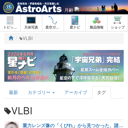
月齢
トピックス
天体写真
星空ガイド
星ナビ
製品情報
ショップ
ト
VLBI
ッ
プ
AstroArts
最新
カテゴリー
アーカイブ
タグ
Topics
VLBI
重力レンズ像の「くびれ」から見つかった、謎のダーク天体