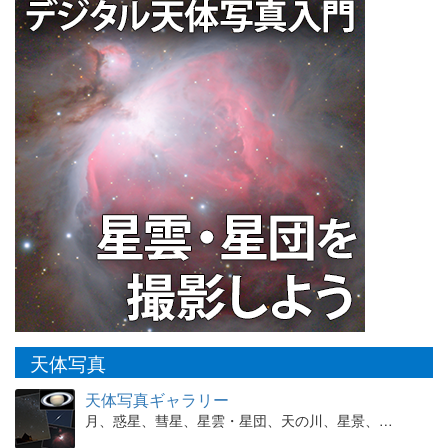
天体写真
天体写真ギャラリー
月、惑星、彗星、星雲・星団、天の川、星景、…