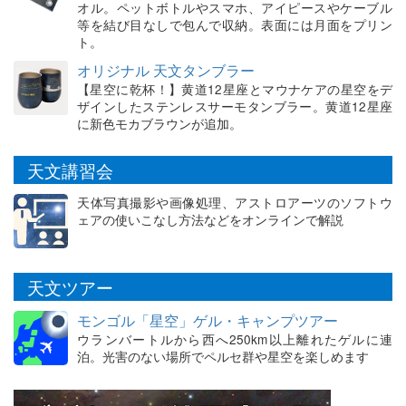
オル。ペットボトルやスマホ、アイピースやケーブル
等を結び目なしで包んで収納。表面には月面をプリン
ト。
オリジナル 天文タンブラー
【星空に乾杯！】黄道12星座とマウナケアの星空をデ
ザインしたステンレスサーモタンブラー。黄道12星座
に新色モカブラウンが追加。
天文講習会
天体写真撮影や画像処理、アストロアーツのソフトウ
ェアの使いこなし方法などをオンラインで解説
天文ツアー
モンゴル「星空」ゲル・キャンプツアー
ウランバートルから西へ250km以上離れたゲルに連
泊。光害のない場所でペルセ群や星空を楽しめます