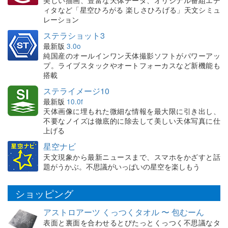
美しい描画、豊富な天体データ、オリジナル番組エデ
ィタなど「星空ひろがる 楽しさひろげる」天文シミュ
レーション
ステラショット3
最新版
3.0o
純国産のオールインワン天体撮影ソフトがパワーアッ
プ。ライブスタックやオートフォーカスなど新機能も
搭載
ステライメージ10
最新版
10.0f
天体画像に埋もれた微細な情報を最大限に引き出し、
不要なノイズは徹底的に除去して美しい天体写真に仕
上げる
星空ナビ
天文現象から最新ニュースまで、スマホをかざすと話
題がうかぶ。不思議がいっぱいの星空を楽しもう
ショッピング
アストロアーツ くっつくタオル 〜 包むーん
表面と裏面を合わせるとぴたっとくっつく不思議なタ