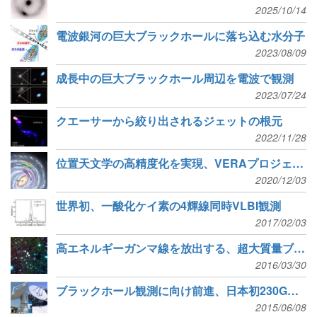
2025/10/14
電波銀河の巨大ブラックホールに落ち込む水分子
2023/08/09
成長中の巨大ブラックホール周辺を電波で観測
2023/07/24
クエーサーから絞り出されるジェットの根元
2022/11/28
位置天文学の高精度化を実現、VERAプロジェクト20年の成果
2020/12/03
世界初、一酸化ケイ素の4輝線同時VLBI観測
2017/02/03
高エネルギーガンマ線を放出する、超大質量ブラックホール候補天体の大規模探査
2016/03/30
ブラックホール観測に向け前進、日本初230GHz電波干渉計実験観測に成功
2015/06/08