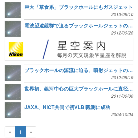
巨大「草食系」ブラックホールにもガスジェット
2013/09/10
電波望遠鏡群で迫るブラックホールジェットの根元
2012/09/28
ブラックホールの源流に迫る、噴射ジェットの方向転換
2012/09/19
世界初、銀河中心の巨大ブラックホールに直径2個分まで肉薄
2011/09/08
JAXA、NICT共同で初VLBI観測に成功
2004/10/04
«
1
»