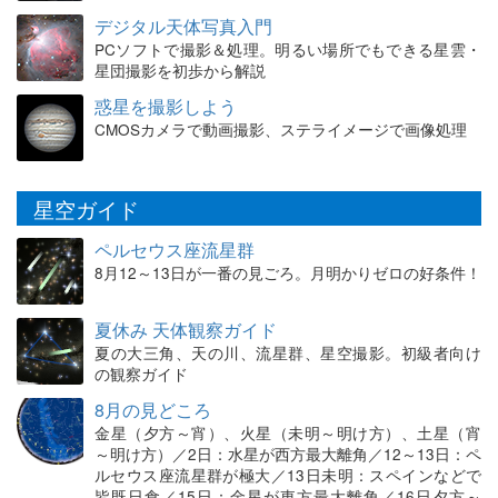
デジタル天体写真入門
PCソフトで撮影＆処理。明るい場所でもできる星雲・
星団撮影を初歩から解説
惑星を撮影しよう
CMOSカメラで動画撮影、ステライメージで画像処理
星空ガイド
ペルセウス座流星群
8月12～13日が一番の見ごろ。月明かりゼロの好条件！
夏休み 天体観察ガイド
夏の大三角、天の川、流星群、星空撮影。初級者向け
の観察ガイド
8月の見どころ
金星（夕方～宵）、火星（未明～明け方）、土星（宵
～明け方）／2日：水星が西方最大離角／12～13日：ペ
ルセウス座流星群が極大／13日未明：スペインなどで
皆既日食／15日：金星が東方最大離角／16日夕方～