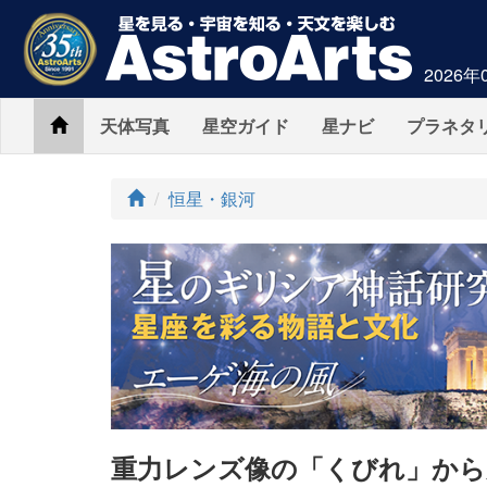
2026年
Home
天体写真
星空ガイド
星ナビ
プラネタ
ト
恒星・銀河
ッ
プ
重力レンズ像の「くびれ」から