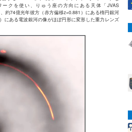
ワークを使い、りゅう座の方向にある天体「JVAS
体は、約74億光年彼方（赤方偏移z=0.881）にある楕円銀河
059）にある電波銀河の像がほぼ円形に変形した重力レンズ