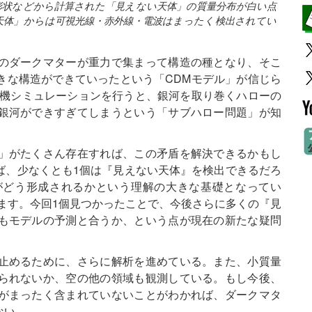
形状などから計算された「見えない天体」の質量分布が白い点
天体」からは可視光線・赤外線・電波はまったく検出されてい
のダークマターが重力で集まって構造の種となり、そこ
きな構造ができていったという「CDMモデル」が信じら
算機シミュレーションを行うと、銀河を取り巻くハローの
銀河ができすぎてしまうという「サブハロー問題」が知
」がたくさん存在すれば、この矛盾を解決できるかもし
ば、少なくとも1個は『見えない天体』を検出できるだろ
がどう形成されるかという理解の大きな基礎となってい
ます。今回1個見つかったことで、今後さらに多くの『見
もモデルの予測と合うか、という点が現在の新たな疑問
止めるために、さらに解析を進めている。また、小質量
られないか、空の他の領域も観測している。もし今後、
がまったく含まれていないことがわかれば、ダークマタ
ない。