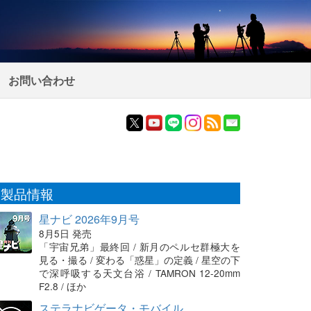
お問い合わせ
製品情報
星ナビ 2026年9月号
8月5日 発売
「宇宙兄弟」最終回 / 新月のペルセ群極大を
見る・撮る / 変わる「惑星」の定義 / 星空の下
で深呼吸する天文台浴 / TAMRON 12-20mm
F2.8 / ほか
ステラナビゲータ・モバイル