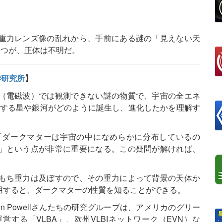
重力レンズ像の乱れから、手前にある謎の「見えない天
もつが、正体は不明だ。
学研究所
】
（電磁波）では観測できない謎の物質で、宇宙の全エネ
にする星や銀河がどのように誕生し、進化したかを理解す
「ダークマターは宇宙の中になめらかに分布しているの
」という点が非常に重要になる。この疑問が解ければ、
もち重力は及ぼすので、その重力によって背景の天体か
用すると、ダークマターの性質を知ることができる。
n Powellさんたちの研究グループは、アメリカのグリー
する「VLBA」、欧州VLBIネットワーク（EVN）な