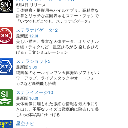
8月4日 リリース
天体観察・撮影用モバイルアプリ。高精度な
計算とリッチな星図表示をスマートフォンで
「いつでもどこでも、ステラナビゲータ」
ステラナビゲータ12
最新版
12.0i
美しい描画、豊富な天体データ、オリジナル
番組エディタなど「星空ひろがる 楽しさひろ
げる」天文シミュレーション
ステラショット3
最新版
3.0o
純国産のオールインワン天体撮影ソフトがパ
ワーアップ。ライブスタックやオートフォー
カスなど新機能も搭載
ステライメージ10
最新版
10.0f
天体画像に埋もれた微細な情報を最大限に引
き出し、不要なノイズは徹底的に除去して美
しい天体写真に仕上げる
星空ナビ