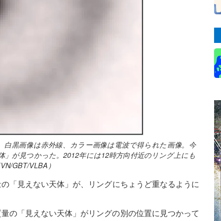
66」。白黒画像は赤外線、カラー画像は電波で得られた画像。今
」が見つかった。2012年には12時方向付近のリング上にも
/GBT/VLBA）
陽質量の「見えない天体」が、リングにちょうど重なるように
2億太陽質量の「見えない天体」がリングの別の位置に見つかって