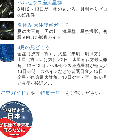
ペルセウス座流星群
8月12～13日が一番の見ごろ。月明かりゼロ
の好条件！
夏休み 天体観察ガイド
夏の大三角、天の川、流星群、星空撮影。初
級者向けの観察ガイド
8月の見どころ
金星（夕方～宵）、火星（未明～明け方）、
土星（宵～明け方）／2日：水星が西方最大離
角／12～13日：ペルセウス座流星群が極大／
13日未明：スペインなどで皆既日食／15日：
金星が東方最大離角／16日夕方～宵：細い月
と金星が接近／…
「
星空ガイド
」や「
特集一覧
」もご覧ください