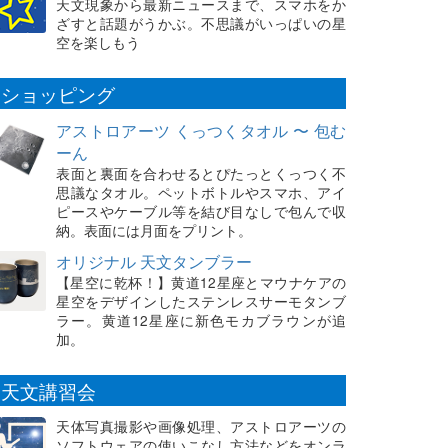
天文現象から最新ニュースまで、スマホをか
ざすと話題がうかぶ。不思議がいっぱいの星
空を楽しもう
ショッピング
アストロアーツ くっつくタオル 〜 包む
ーん
表面と裏面を合わせるとぴたっとくっつく不
思議なタオル。ペットボトルやスマホ、アイ
ピースやケーブル等を結び目なしで包んで収
納。表面には月面をプリント。
オリジナル 天文タンブラー
【星空に乾杯！】黄道12星座とマウナケアの
星空をデザインしたステンレスサーモタンブ
ラー。黄道12星座に新色モカブラウンが追
加。
天文講習会
天体写真撮影や画像処理、アストロアーツの
ソフトウェアの使いこなし方法などをオンラ