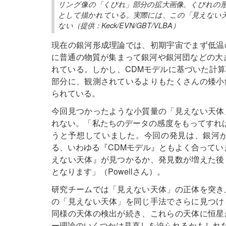
リング像の「くびれ」部分の拡大画像。くびれの
として描かれている。実際には、この「見えない
ない（提供：Keck/EVN/GBT/VLBA）
現在の銀河形成理論では、初期宇宙でまず低温
に普通の物質が集まって銀河や銀河団などの大
れている。しかし、CDMモデルに基づいた計
部分に、観測されているよりもたくさんの矮小
られている。
今回見つかったような小質量の「見えない天体
れない。「私たちのデータの感度をもってすれ
うと予想していました。今回の発見は、銀河
る、いわゆる『CDMモデル』ともよく合ってい
えない天体』が見つかるか、発見数が増えた後
となります」（Powellさん）。
研究チームでは「見えない天体」の正体を突き
の「見えない天体」を同じ手法でさらに見つけ
同様の天体の検出が続き、これらの天体に恒星
ー理論のいくつかは見直しを迫られるかもしれ