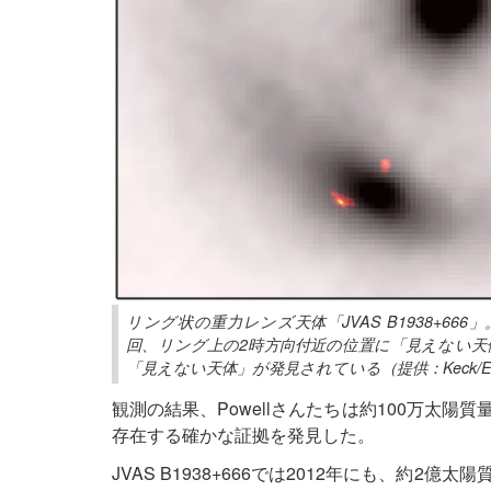
リング状の重力レンズ天体「JVAS B1938+6
回、リング上の2時方向付近の位置に「見えない天体
「見えない天体」が発見されている（提供：Keck/EVN
観測の結果、Powellさんたちは約100万太
存在する確かな証拠を発見した。
JVAS B1938+666では2012年にも、約