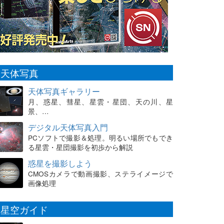
天体写真
天体写真ギャラリー
月、惑星、彗星、星雲・星団、天の川、星
景、…
デジタル天体写真入門
PCソフトで撮影＆処理。明るい場所でもでき
る星雲・星団撮影を初歩から解説
惑星を撮影しよう
CMOSカメラで動画撮影、ステライメージで
画像処理
星空ガイド