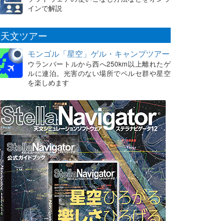
インで解説
天文ツアー
モンゴル「星空」ゲル・キャンプツアー
ウランバートルから西へ250km以上離れたゲ
ルに連泊。光害のない場所でペルセ群や星空
を楽しめます