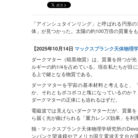
「アインシュタインリング」と呼ばれる円形の
体」が見つかった。太陽の約100万倍の質量を
【2025年10月14日
マックスプランク天体物理
ダークマター（暗黒物質）は、質量を持つが光
ルギーの約1/4を占めている。現在私たちが目
る上で鍵となる物質である。
ダークマターを宇宙の基本材料と考えると、
か、それともボコボコと塊になっているのか？
ダークマターの正体にも迫れるはずだ。
電磁波では見えないダークマターだが、質量を
ら届く光が曲げられる「重力レンズ効果」を利
独・マックスプランク天体物理学研究所のDevo
ンバンク望遠鏡やアメリカ国立電波天文台が運営