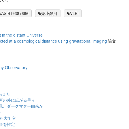
VAS B1938+666
矮小銀河
VLBI
 in the distant Universe
cted at a cosmological distance using gravitational imaging
論文
omy Observatory
らえた
河の外に広がる星々
見、ダークマター由来か
ル
った大衝突
限を推定