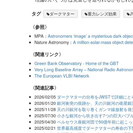
タグ
ダークマター
重力レンズ効果
J
〈参照〉
MPA：
Astronomers ‘image’ a mysterious dark object
Nature Astronomy：
A million-solar-mass object dete
〈関連リンク〉
Green Bank Observatory - Home of the GBT
Very Long Baseline Array – National Radio Astron
The European VLBI Network
関連記事
2026/02/05
ダークマターの分布をJWSTで詳細にと
2026/01/20
銀河衝突の痕跡か、天の川銀河の衛星銀
2025/11/28
天の川銀河を取り巻くガンマ線放射を発
2025/07/30
小さな銀河から吹き出す7つの巨大バブ
2025/04/30
ペルセウス座銀河団で50億年前に起こ
2025/02/21
世界最高感度でダークマターの寿命の下