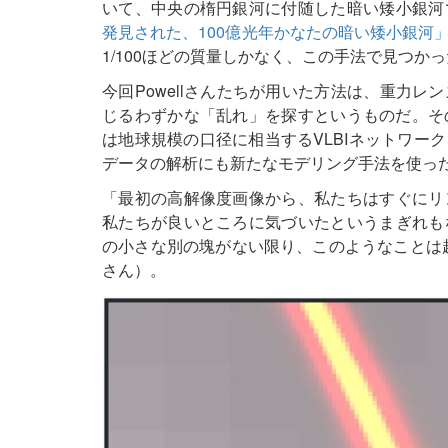
いて、中央の楕円銀河に付随した暗い矮小銀河
発見された、100億光年かなたの暗い矮小銀河
1/100ほどの質量しかなく、この手法で見つ
今回Powellさんたちが用いた方法は、重力
じるわずかな「乱れ」を探すというものだ。その
は地球規模の口径に相当するVLBIネットワー
データの解析にも新たなモデリング手法を使っ
「最初の高解像度画像から、私たちはすぐにリ
私たちが良いところに気づいたというまぎれも
の小さな別の塊がない限り、このようなことは起こ
さん）。