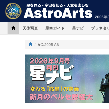
2026年
Home
天体写真
星空ガイド
星ナビ
プラネタ
ト
C/2025 A6
ッ
プ
AstroArts