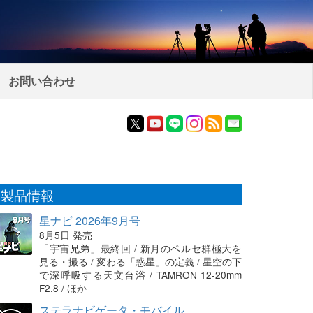
お問い合わせ
製品情報
星ナビ 2026年9月号
8月5日 発売
「宇宙兄弟」最終回 / 新月のペルセ群極大を
見る・撮る / 変わる「惑星」の定義 / 星空の下
で深呼吸する天文台浴 / TAMRON 12-20mm
F2.8 / ほか
ステラナビゲータ・モバイル