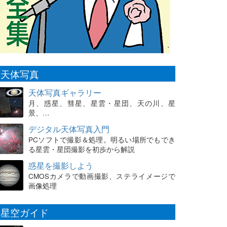
天体写真
天体写真ギャラリー
月、惑星、彗星、星雲・星団、天の川、星
景、…
デジタル天体写真入門
PCソフトで撮影＆処理。明るい場所でもでき
る星雲・星団撮影を初歩から解説
惑星を撮影しよう
CMOSカメラで動画撮影、ステライメージで
画像処理
星空ガイド