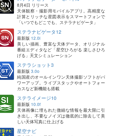
8月4日 リリース
天体観察・撮影用モバイルアプリ。高精度な
計算とリッチな星図表示をスマートフォンで
「いつでもどこでも、ステラナビゲータ」
ステラナビゲータ12
最新版
12.0i
美しい描画、豊富な天体データ、オリジナル
番組エディタなど「星空ひろがる 楽しさひろ
げる」天文シミュレーション
ステラショット3
最新版
3.0o
純国産のオールインワン天体撮影ソフトがパ
ワーアップ。ライブスタックやオートフォー
カスなど新機能も搭載
ステライメージ10
最新版
10.0f
天体画像に埋もれた微細な情報を最大限に引
き出し、不要なノイズは徹底的に除去して美
しい天体写真に仕上げる
星空ナビ