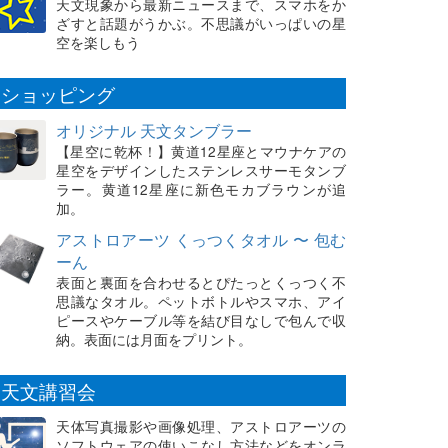
天文現象から最新ニュースまで、スマホをか
ざすと話題がうかぶ。不思議がいっぱいの星
空を楽しもう
ショッピング
オリジナル 天文タンブラー
【星空に乾杯！】黄道12星座とマウナケアの
星空をデザインしたステンレスサーモタンブ
ラー。黄道12星座に新色モカブラウンが追
加。
アストロアーツ くっつくタオル 〜 包む
ーん
表面と裏面を合わせるとぴたっとくっつく不
思議なタオル。ペットボトルやスマホ、アイ
ピースやケーブル等を結び目なしで包んで収
納。表面には月面をプリント。
天文講習会
天体写真撮影や画像処理、アストロアーツの
ソフトウェアの使いこなし方法などをオンラ