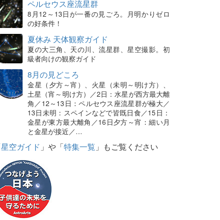
ペルセウス座流星群
8月12～13日が一番の見ごろ。月明かりゼロ
の好条件！
夏休み 天体観察ガイド
夏の大三角、天の川、流星群、星空撮影。初
級者向けの観察ガイド
8月の見どころ
金星（夕方～宵）、火星（未明～明け方）、
土星（宵～明け方）／2日：水星が西方最大離
角／12～13日：ペルセウス座流星群が極大／
13日未明：スペインなどで皆既日食／15日：
金星が東方最大離角／16日夕方～宵：細い月
と金星が接近／…
「
星空ガイド
」や「
特集一覧
」もご覧ください