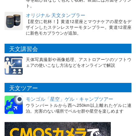
ト。
オリジナル 天文タンブラー
【星空に乾杯！】黄道12星座とマウナケアの星空をデ
ザインしたステンレスサーモタンブラー。黄道12星座
に新色モカブラウンが追加。
天文講習会
天体写真撮影や画像処理、アストロアーツのソフトウ
ェアの使いこなし方法などをオンラインで解説
天文ツアー
モンゴル「星空」ゲル・キャンプツアー
ウランバートルから西へ250km以上離れたゲルに連
泊。光害のない場所でペルセ群や星空を楽しめます