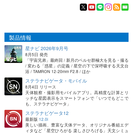
製品情報
星ナビ 2026年9月号
8月5日 発売
「宇宙兄弟」最終回 / 新月のペルセ群極大を見る・撮る
/ 変わる「惑星」の定義 / 星空の下で深呼吸する天文台
浴 / TAMRON 12-20mm F2.8 / ほか
ステラナビゲータ・モバイル
8月4日 リリース
天体観察・撮影用モバイルアプリ。高精度な計算とリ
ッチな星図表示をスマートフォンで「いつでもどこで
も、ステラナビゲータ」
ステラナビゲータ12
最新版
12.0i
美しい描画、豊富な天体データ、オリジナル番組エデ
ィタなど「星空ひろがる 楽しさひろげる」天文シミュ