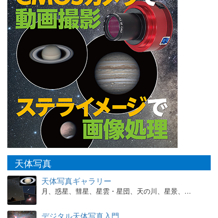
天体写真
天体写真ギャラリー
月、惑星、彗星、星雲・星団、天の川、星景、…
デジタル天体写真入門