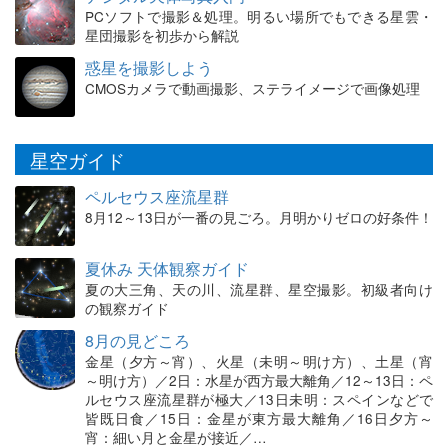
PCソフトで撮影＆処理。明るい場所でもできる星雲・
星団撮影を初歩から解説
惑星を撮影しよう
CMOSカメラで動画撮影、ステライメージで画像処理
星空ガイド
ペルセウス座流星群
8月12～13日が一番の見ごろ。月明かりゼロの好条件！
夏休み 天体観察ガイド
夏の大三角、天の川、流星群、星空撮影。初級者向け
の観察ガイド
8月の見どころ
金星（夕方～宵）、火星（未明～明け方）、土星（宵
～明け方）／2日：水星が西方最大離角／12～13日：ペ
ルセウス座流星群が極大／13日未明：スペインなどで
皆既日食／15日：金星が東方最大離角／16日夕方～
宵：細い月と金星が接近／…