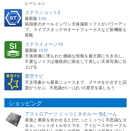
レーション
ステラショット3
最新版
3.0o
純国産のオールインワン天体撮影ソフトがパワーアッ
プ。ライブスタックやオートフォーカスなど新機能も
搭載
ステライメージ10
最新版
10.0f
天体画像に埋もれた微細な情報を最大限に引き出し、
不要なノイズは徹底的に除去して美しい天体写真に仕
上げる
星空ナビ
天文現象から最新ニュースまで、スマホをかざすと話
題がうかぶ。不思議がいっぱいの星空を楽しもう
ショッピング
アストロアーツ くっつくタオル 〜 包むーん
表面と裏面を合わせるとぴたっとくっつく不思議なタ
オル。ペットボトルやスマホ、アイピースやケーブル
等を結び目なしで包んで収納。表面には月面をプリン