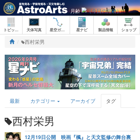
月齢
トピックス
天体写真
星空ガイド
星ナビ
製品情報
ショップ
ト
西村栄男
ッ
プ
AstroArts
最新
カテゴリー
アーカイブ
タグ
Topics
西村栄男
12月19日公開 映画『楓』と天文監修の舞台裏