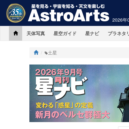
2026年
Home
天体写真
星空ガイド
星ナビ
プラネタ
ト
土星
ッ
プ
AstroArts