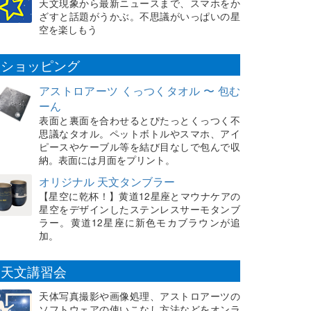
天文現象から最新ニュースまで、スマホをか
ざすと話題がうかぶ。不思議がいっぱいの星
空を楽しもう
ショッピング
アストロアーツ くっつくタオル 〜 包む
ーん
表面と裏面を合わせるとぴたっとくっつく不
思議なタオル。ペットボトルやスマホ、アイ
ピースやケーブル等を結び目なしで包んで収
納。表面には月面をプリント。
オリジナル 天文タンブラー
【星空に乾杯！】黄道12星座とマウナケアの
星空をデザインしたステンレスサーモタンブ
ラー。黄道12星座に新色モカブラウンが追
加。
天文講習会
天体写真撮影や画像処理、アストロアーツの
ソフトウェアの使いこなし方法などをオンラ