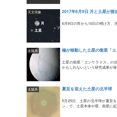
2017年6月9日 月と土星が接
天文現象
6月9日の宵から10日の明け方、
極が移動した土星の衛星「エ
太陽系
土星の衛星「エンケラドス」の自
かもしれないという研究成果が発
夏至を迎えた土星の北半球
太陽系
5月25日、土星の北半球が夏至
ン」で、土星本体や環、衛星に起