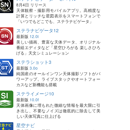
8月4日 リリース
天体観察・撮影用モバイルアプリ。高精度な
計算とリッチな星図表示をスマートフォンで
「いつでもどこでも、ステラナビゲータ」
ステラナビゲータ12
最新版
12.0i
美しい描画、豊富な天体データ、オリジナル
番組エディタなど「星空ひろがる 楽しさひろ
げる」天文シミュレーション
ステラショット3
最新版
3.0o
純国産のオールインワン天体撮影ソフトがパ
ワーアップ。ライブスタックやオートフォー
カスなど新機能も搭載
ステライメージ10
最新版
10.0f
天体画像に埋もれた微細な情報を最大限に引
き出し、不要なノイズは徹底的に除去して美
しい天体写真に仕上げる
星空ナビ