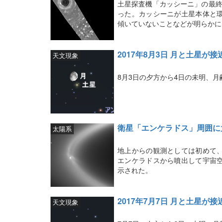
土星探査機「カッシーニ」の最終
った。カッシーニが土星本体と
傾いていないことなどが明らかに
2017年8月3日 月と土星が接
天文現象
8月3日の夕方から4日の未明、月
衛星「エンケラドス」周囲に
太陽系
地上からの観測としては初めて
エンケラドスから噴出して宇宙
示された。
2017年7月7日 月と土星が接
天文現象