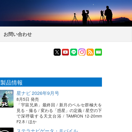
お問い合わせ
製品情報
星ナビ 2026年9月号
8月5日 発売
「宇宙兄弟」最終回 / 新月のペルセ群極大を
見る・撮る / 変わる「惑星」の定義 / 星空の下
で深呼吸する天文台浴 / TAMRON 12-20mm
F2.8 / ほか
ステラナビゲータ・モバイル