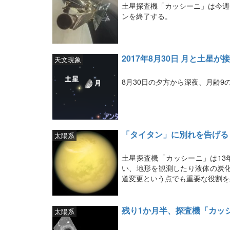
土星探査機「カッシーニ」は今週
ンを終了する。
2017年8月30日 月と土星が
天文現象
8月30日の夕方から深夜、月齢
「タイタン」に別れを告げる
太陽系
土星探査機「カッシーニ」は13
い、地形を観測したり液体の炭
道変更という点でも重要な役割を
残り1か月半、探査機「カッ
太陽系