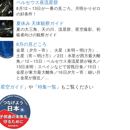
ペルセウス座流星群
8月12～13日が一番の見ごろ。月明かりゼロ
の好条件！
夏休み 天体観察ガイド
夏の大三角、天の川、流星群、星空撮影。初
級者向けの観察ガイド
8月の見どころ
金星（夕方～宵）、火星（未明～明け方）、
土星（宵～明け方）／2日：水星が西方最大離
角／12～13日：ペルセウス座流星群が極大／
13日未明：スペインなどで皆既日食／15日：
金星が東方最大離角／16日夕方～宵：細い月
と金星が接近／…
「
星空ガイド
」や「
特集一覧
」もご覧ください