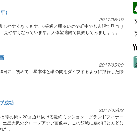
7年）
2017/05/19
に観察しやすくなります。0等級と明るいので町中でも肉眼で見つけ
、見やすくなっています。天体望遠鏡で観察してみましょう。
画
2017/05/09
26日に、初めて土星本体と環の間をダイブするように飛行した際
ブ成功
2017/05/02
と環の間を22回通り抜ける最終ミッション「グランドフィナー
。土星大気のクローズアップ画像や、この領域に塵がほとんどな
れた。