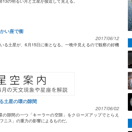
齢13の明るい月と土星が接近して見える。
びつかい座で衝
2017/06/12
いる土星が、6月15日に衝となる。一晩中見えるので観察の好機
る土星の環の隙間
2017/06/02
環の隙間の一つ「キーラーの空隙」をクローズアップでとらえ
フニス」の重力の影響によるものだ。