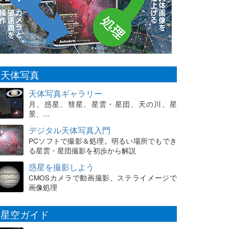
天体写真
天体写真ギャラリー
月、惑星、彗星、星雲・星団、天の川、星
景、…
デジタル天体写真入門
PCソフトで撮影＆処理。明るい場所でもでき
る星雲・星団撮影を初歩から解説
惑星を撮影しよう
CMOSカメラで動画撮影、ステライメージで
画像処理
星空ガイド