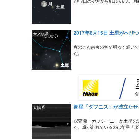
7月7日の夕方から8日の未明、月
2017年6月15日 土星がへ
天文現象
宵のころ南東の空で明るく輝いて
だ。
衛星「ダフニス」が波立たせ
太陽系
探査機「カッシーニ」が土星の
た。縁が乱れているのは衛星「ダ