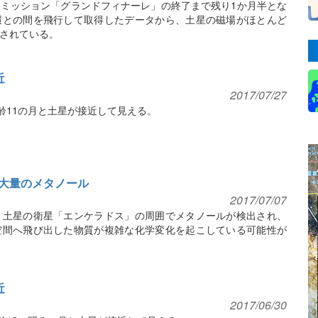
ミッション「グランドフィナーレ」の終了まで残り1か月半とな
環との間を飛行して取得したデータから、土星の磁場がほとんど
されている。
近
2017/07/27
齢11の月と土星が接近して見える。
大量のメタノール
2017/07/07
、土星の衛星「エンケラドス」の周囲でメタノールが検出され、
空間へ飛び出した物質が複雑な化学変化を起こしている可能性が
近
2017/06/30