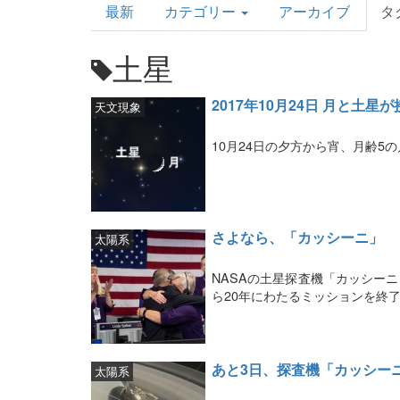
最新
カテゴリー
アーカイブ
タ
Topics
土星
2017年10月24日 月と土星
天文現象
10月24日の夕方から宵、月齢5
さよなら、「カッシーニ」
太陽系
NASAの土星探査機「カッシー
ら20年にわたるミッションを終
あと3日、探査機「カッシー
太陽系