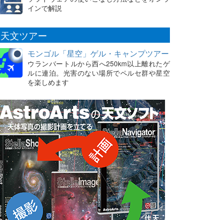
インで解説
天文ツアー
モンゴル「星空」ゲル・キャンプツアー
ウランバートルから西へ250km以上離れたゲ
ルに連泊。光害のない場所でペルセ群や星空
を楽しめます