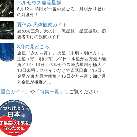
ペルセウス座流星群
8月12～13日が一番の見ごろ。月明かりゼロ
の好条件！
夏休み 天体観察ガイド
夏の大三角、天の川、流星群、星空撮影。初
級者向けの観察ガイド
8月の見どころ
金星（夕方～宵）、火星（未明～明け方）、
土星（宵～明け方）／2日：水星が西方最大離
角／12～13日：ペルセウス座流星群が極大／
13日未明：スペインなどで皆既日食／15日：
金星が東方最大離角／16日夕方～宵：細い月
と金星が接近／…
「
星空ガイド
」や「
特集一覧
」もご覧ください