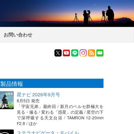
お問い合わせ
製品情報
星ナビ 2026年9月号
8月5日 発売
「宇宙兄弟」最終回 / 新月のペルセ群極大を
見る・撮る / 変わる「惑星」の定義 / 星空の下
で深呼吸する天文台浴 / TAMRON 12-20mm
F2.8 / ほか
ステラナビゲータ・モバイル