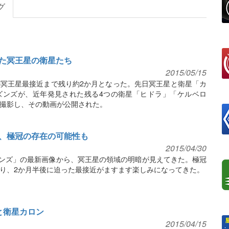
グ
た冥王星の衛星たち
2015/05/15
冥王星最接近まで残り約2か月となった。先日冥王星と衛星「カ
ズンズが、近年発見された残る4つの衛星「ヒドラ」「ケルベロ
撮影し、その動画が公開された。
、極冠の存在の可能性も
2015/04/30
ズンズ」の最新画像から、冥王星の領域の明暗が見えてきた。極冠
り、2か月半後に迫った最接近がますます楽しみになってきた。
と衛星カロン
2015/04/15