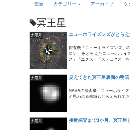
最新
カテゴリー
アーカイブ
タ
Topics
冥王星
ニューホライズンズがとらえ
太陽系
探査機「ニューホライズンズ」の
ロン」をとらえたニューホライ
ス」「ニクス」「ステュクス」を
見えてきた冥王星表面の明暗
太陽系
NASAの探査機「ニューホライ
と思われる領域もとらえられてお
接近探査まで3か月、冥王星
太陽系