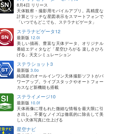
8月4日 リリース
天体観察・撮影用モバイルアプリ。高精度な
計算とリッチな星図表示をスマートフォンで
「いつでもどこでも、ステラナビゲータ」
ステラナビゲータ12
最新版
12.0i
美しい描画、豊富な天体データ、オリジナル
番組エディタなど「星空ひろがる 楽しさひろ
げる」天文シミュレーション
ステラショット3
最新版
3.0o
純国産のオールインワン天体撮影ソフトがパ
ワーアップ。ライブスタックやオートフォー
カスなど新機能も搭載
ステライメージ10
最新版
10.0f
天体画像に埋もれた微細な情報を最大限に引
き出し、不要なノイズは徹底的に除去して美
しい天体写真に仕上げる
星空ナビ