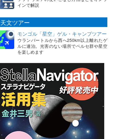
インで解説
天文ツアー
モンゴル「星空」ゲル・キャンプツアー
ウランバートルから西へ250km以上離れたゲ
ルに連泊。光害のない場所でペルセ群や星空
を楽しめます