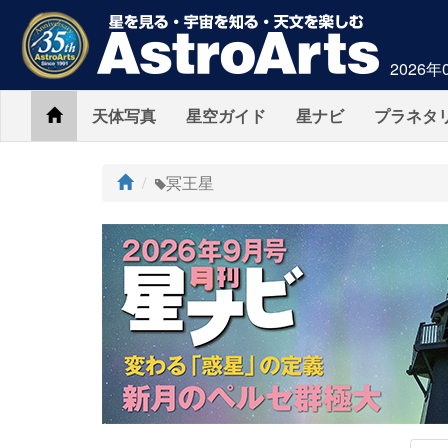
2026年
Home
天体写真
星空ガイド
星ナビ
プラネタ
ト
冥王星
ッ
プ
AstroArts