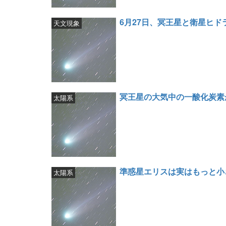
6月27日、冥王星と衛星ヒ
天文現象
冥王星の大気中の一酸化炭素
太陽系
準惑星エリスは実はもっと小
太陽系