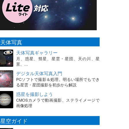
天体写真
天体写真ギャラリー
月、惑星、彗星、星雲・星団、天の川、星
景、…
デジタル天体写真入門
PCソフトで撮影＆処理。明るい場所でもでき
る星雲・星団撮影を初歩から解説
惑星を撮影しよう
CMOSカメラで動画撮影、ステライメージで
画像処理
星空ガイド