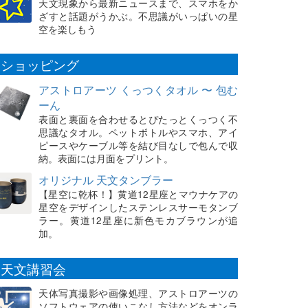
天文現象から最新ニュースまで、スマホをか
ざすと話題がうかぶ。不思議がいっぱいの星
空を楽しもう
ショッピング
アストロアーツ くっつくタオル 〜 包む
ーん
表面と裏面を合わせるとぴたっとくっつく不
思議なタオル。ペットボトルやスマホ、アイ
ピースやケーブル等を結び目なしで包んで収
納。表面には月面をプリント。
オリジナル 天文タンブラー
【星空に乾杯！】黄道12星座とマウナケアの
星空をデザインしたステンレスサーモタンブ
ラー。黄道12星座に新色モカブラウンが追
加。
天文講習会
天体写真撮影や画像処理、アストロアーツの
ソフトウェアの使いこなし方法などをオンラ