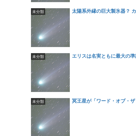
太陽系外縁の巨大製氷器？ 
未分類
エリスは名実ともに最大の準
未分類
冥王星が「ワード・オブ・ザ
未分類