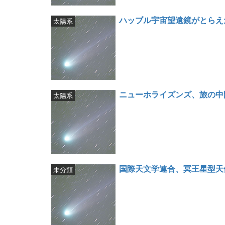
ハッブル宇宙望遠鏡がとらえ
太陽系
ニューホライズンズ、旅の中
太陽系
国際天文学連合、冥王星型天体の
未分類