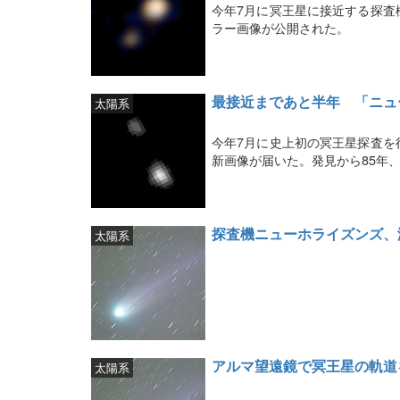
今年7月に冥王星に接近する探査
ラー画像が公開された。
最接近まであと半年 「ニュ
太陽系
今年7月に史上初の冥王星探査を
新画像が届いた。発見から85年
探査機ニューホライズンズ、
太陽系
アルマ望遠鏡で冥王星の軌道
太陽系