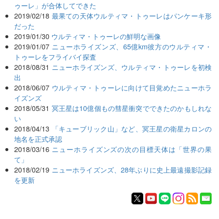
ゥーレ」が合体してできた
2019/02/18
最果ての天体ウルティマ・トゥーレはパンケーキ形
だった
2019/01/30
ウルティマ・トゥーレの鮮明な画像
2019/01/07
ニューホライズンズ、65億km彼方のウルティマ・
トゥーレをフライバイ探査
2018/08/31
ニューホライズンズ、ウルティマ・トゥーレを初検
出
2018/06/07
ウルティマ・トゥーレに向けて目覚めたニューホラ
イズンズ
2018/05/31
冥王星は10億個もの彗星衝突でできたのかもしれな
い
2018/04/13
「キューブリック山」など、冥王星の衛星カロンの
地名を正式承認
2018/03/16
ニューホライズンズの次の目標天体は「世界の果
て」
2018/02/19
ニューホライズンズ、28年ぶりに史上最遠撮影記録
を更新