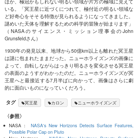
ほか、極冠かもしれない明るい領域が片方の極域に見えて
いる。「冥王星に近づくにつれて、極付近の明るい領域な
ど好奇心をそそる特徴が見られるようになってきました。
謎めいた天体を理解するための科学的冒険が始まります」
（NASAのサイエンス・ミッション理事会のJohn
Grunsfeldさん）
1930年の発見以来、地球から50億km以上も離れた冥王星
は謎に包まれたままだった。ニューホライズンズの画像に
よって、自転しながらはっきり明るさを変化させる冥王星
の表面のようすがわかったのだ。ニューホライズンズが冥
王星へと最接近する7月半ばに向かって、画像はさらに劇
的に面白いものになっていくだろう。
タグ
冥王星
カロン
ニューホライズンズ
〈参照〉
NASA：
NASA's New Horizons Detects Surface Features,
Possible Polar Cap on Pluto