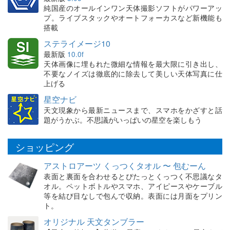
純国産のオールインワン天体撮影ソフトがパワーアッ
プ。ライブスタックやオートフォーカスなど新機能も
搭載
ステライメージ10
最新版
10.0f
天体画像に埋もれた微細な情報を最大限に引き出し、
不要なノイズは徹底的に除去して美しい天体写真に仕
上げる
星空ナビ
天文現象から最新ニュースまで、スマホをかざすと話
題がうかぶ。不思議がいっぱいの星空を楽しもう
ショッピング
アストロアーツ くっつくタオル 〜 包むーん
表面と裏面を合わせるとぴたっとくっつく不思議なタ
オル。ペットボトルやスマホ、アイピースやケーブル
等を結び目なしで包んで収納。表面には月面をプリン
ト。
オリジナル 天文タンブラー