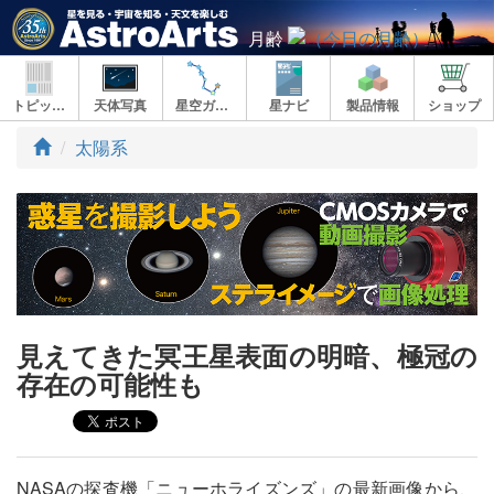
月齢
トピックス
天体写真
星空ガイド
星ナビ
製品情報
ショップ
ト
太陽系
ッ
プ
見えてきた冥王星表面の明暗、極冠の
存在の可能性も
NASAの探査機「ニューホライズンズ」の最新画像から、