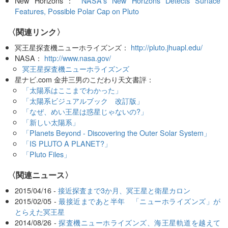
New Horizons：
NASA's New Horizons Detects Surface
Features, Possible Polar Cap on Pluto
〈関連リンク〉
冥王星探査機ニューホライズンズ：
http://pluto.jhuapl.edu/
NASA：
http://www.nasa.gov/
冥王星探査機ニューホライズンズ
星ナビ.com 金井三男のこだわり天文書評：
「太陽系はここまでわかった」
「太陽系ビジュアルブック 改訂版」
「なぜ、めい王星は惑星じゃないの?」
「新しい太陽系」
「Planets Beyond - Discovering the Outer Solar System」
「IS PLUTO A PLANET?」
「Pluto Files」
〈関連ニュース〉
2015/04/16 -
接近探査まで3か月、冥王星と衛星カロン
2015/02/05 -
最接近まであと半年 「ニューホライズンズ」が
とらえた冥王星
2014/08/26 -
探査機ニューホライズンズ、海王星軌道を越えて