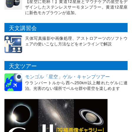
【星空に乾杯！】黄道12星座とマウナケアの星空をデ
ザインしたステンレスサーモタンブラー。黄道12星座
に新色モカブラウンが追加。
天文講習会
天体写真撮影や画像処理、アストロアーツのソフトウ
ェアの使いこなし方法などをオンラインで解説
天文ツアー
モンゴル「星空」ゲル・キャンプツアー
ウランバートルから西へ250km以上離れたゲルに連
泊。光害のない場所でペルセ群や星空を楽しめます