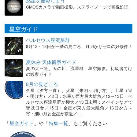
惑星を撮影しよう
CMOSカメラで動画撮影、ステライメージで画像処理
星空ガイド
ペルセウス座流星群
8月12～13日が一番の見ごろ。月明かりゼロの好条件！
夏休み 天体観察ガイド
夏の大三角、天の川、流星群、星空撮影。初級者向け
の観察ガイド
8月の見どころ
金星（夕方～宵）、火星（未明～明け方）、土星（宵
～明け方）／2日：水星が西方最大離角／12～13日：ペ
ルセウス座流星群が極大／13日未明：スペインなどで
皆既日食／15日：金星が東方最大離角／16日夕方～
宵：細い月と金星が接近／…
「
星空ガイド
」や「
特集一覧
」もご覧ください