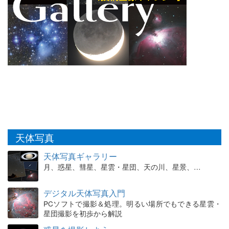
天体写真
天体写真ギャラリー
月、惑星、彗星、星雲・星団、天の川、星景、…
デジタル天体写真入門
PCソフトで撮影＆処理。明るい場所でもできる星雲・
星団撮影を初歩から解説