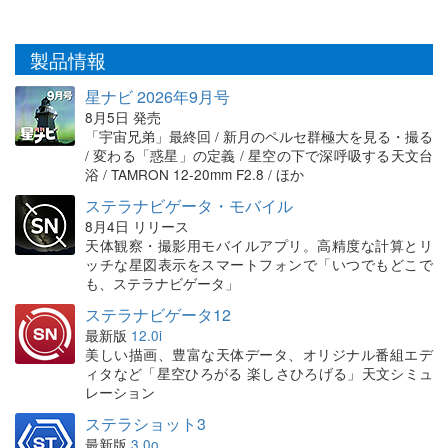
製品情報
星ナビ 2026年9月号
8月5日 発売
「宇宙兄弟」最終回 / 新月のペルセ群極大を見る・撮る
/ 変わる「惑星」の定義 / 星空の下で深呼吸する天文台
浴 / TAMRON 12-20mm F2.8 / ほか
ステラナビゲータ・モバイル
8月4日 リリース
天体観察・撮影用モバイルアプリ。高精度な計算とリ
ッチな星図表示をスマートフォンで「いつでもどこで
も、ステラナビゲータ」
ステラナビゲータ12
最新版
12.0i
美しい描画、豊富な天体データ、オリジナル番組エデ
ィタなど「星空ひろがる 楽しさひろげる」天文シミュ
レーション
ステラショット3
最新版
3.0o