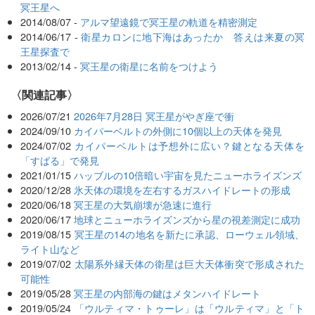
冥王星へ
2014/08/07 -
アルマ望遠鏡で冥王星の軌道を精密測定
2014/06/17 -
衛星カロンに地下海はあったか 答えは来夏の冥
王星探査で
2013/02/14 -
冥王星の衛星に名前をつけよう
関連記事
2026/07/21
2026年7月28日 冥王星がやぎ座で衝
2024/09/10
カイパーベルトの外側に10個以上の天体を発見
2024/07/02
カイパーベルトは予想外に広い？鍵となる天体を
「すばる」で発見
2021/01/15
ハッブルの10倍暗い宇宙を見たニューホライズンズ
2020/12/28
氷天体の環境を左右するガスハイドレートの形成
2020/06/18
冥王星の大気崩壊が急速に進行
2020/06/17
地球とニューホライズンズから星の視差測定に成功
2019/08/15
冥王星の14の地名を新たに承認、ローウェル領域、
ライト山など
2019/07/02
太陽系外縁天体の衛星は巨大天体衝突で形成された
可能性
2019/05/28
冥王星の内部海の鍵はメタンハイドレート
2019/05/24
「ウルティマ・トゥーレ」は「ウルティマ」と「ト