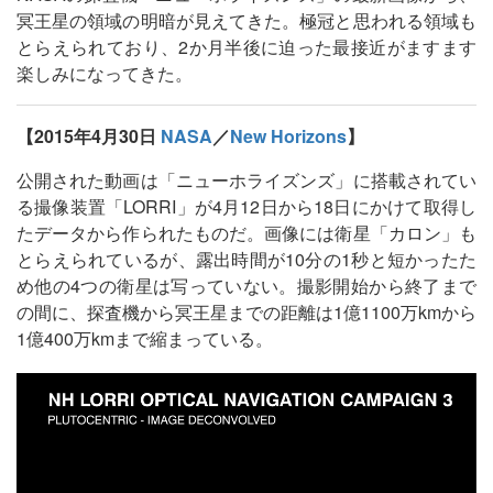
冥王星の領域の明暗が見えてきた。極冠と思われる領域も
とらえられており、2か月半後に迫った最接近がますます
楽しみになってきた。
【2015年4月30日
NASA
／
New Horizons
】
公開された動画は「ニューホライズンズ」に搭載されてい
る撮像装置「LORRI」が4月12日から18日にかけて取得し
たデータから作られたものだ。画像には衛星「カロン」も
とらえられているが、露出時間が10分の1秒と短かったた
め他の4つの衛星は写っていない。撮影開始から終了まで
の間に、探査機から冥王星までの距離は1億1100万kmから
1億400万kmまで縮まっている。