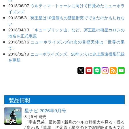
2018/06/07
ウルティマ・トゥーレに向けて目覚めたニューホラ
イズンズ
2018/05/31
冥王星は10億個もの彗星衝突でできたのかもしれな
い
2018/04/13
「キューブリック山」など、冥王星の衛星カロンの
地名を正式承認
2018/03/16
ニューホライズンズの次の目標天体は「世界の果
て」
2018/02/19
ニューホライズンズ、28年ぶりに史上最遠撮影記録
を更新
製品情報
星ナビ 2026年9月号
8月5日 発売
「宇宙兄弟」最終回 / 新月のペルセ群極大を見る・撮る
/ 変わる「惑星」の定義 / 星空の下で深呼吸する天文台