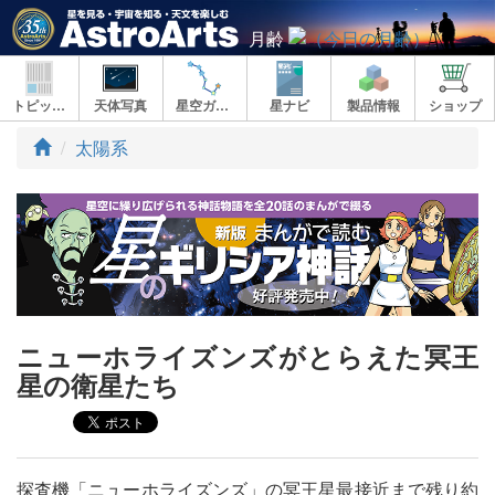
月齢
トピックス
天体写真
星空ガイド
星ナビ
製品情報
ショップ
ト
太陽系
ッ
プ
ニューホライズンズがとらえた冥王
星の衛星たち
探査機「ニューホライズンズ」の冥王星最接近まで残り約