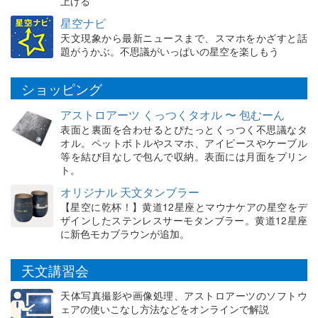
上げる
星空ナビ
天文現象から最新ニュースまで、スマホをかざすと話
題がうかぶ。不思議がいっぱいの星空を楽しもう
ショッピング
アストロアーツ くっつくタオル 〜 包むーん
表面と裏面を合わせるとぴたっとくっつく不思議なタ
オル。ペットボトルやスマホ、アイピースやケーブル
等を結び目なしで包んで収納。表面には月面をプリン
ト。
オリジナル 天文タンブラー
【星空に乾杯！】黄道12星座とマウナケアの星空をデ
ザインしたステンレスサーモタンブラー。黄道12星座
に新色モカブラウンが追加。
天文講習会
天体写真撮影や画像処理、アストロアーツのソフトウ
ェアの使いこなし方法などをオンラインで解説