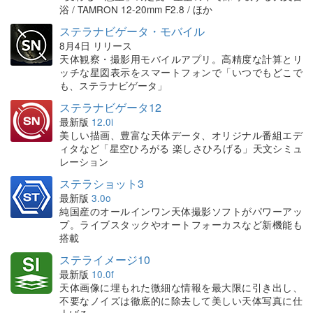
浴 / TAMRON 12-20mm F2.8 / ほか
ステラナビゲータ・モバイル
8月4日 リリース
天体観察・撮影用モバイルアプリ。高精度な計算とリ
ッチな星図表示をスマートフォンで「いつでもどこで
も、ステラナビゲータ」
ステラナビゲータ12
最新版
12.0i
美しい描画、豊富な天体データ、オリジナル番組エデ
ィタなど「星空ひろがる 楽しさひろげる」天文シミュ
レーション
ステラショット3
最新版
3.0o
純国産のオールインワン天体撮影ソフトがパワーアッ
プ。ライブスタックやオートフォーカスなど新機能も
搭載
ステライメージ10
最新版
10.0f
天体画像に埋もれた微細な情報を最大限に引き出し、
不要なノイズは徹底的に除去して美しい天体写真に仕