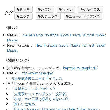
冥王星
カロン
ヒドラ
ケルベロス
タグ
ニクス
ステュクス
ニューホライズンズ
〈参照〉
NASA：
NASA's New Horizons Spots Pluto's Faintest Known
Moons
New Horizons：
New Horizons Spots Pluto's Faintest Known
Moons
〈関連リンク〉
冥王星探査機ニューホライズンズ：
http://pluto.jhuapl.edu/
NASA：
http://www.nasa.gov/
冥王星探査機ニューホライズンズ
星ナビ.com 金井三男のこだわり天文書評：
「太陽系はここまでわかった」
「太陽系ビジュアルブック 改訂版」
「なぜ、めい王星は惑星じゃないの?」
「新しい太陽系」
「Planets Beyond - Discovering the Outer Solar System」