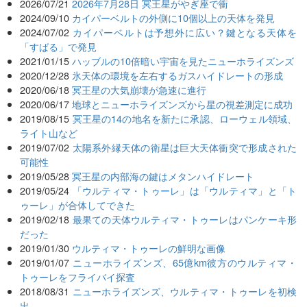
2026/07/21
2026年7月28日 冥王星がやぎ座で衝
2024/09/10
カイパーベルトの外側に10個以上の天体を発見
2024/07/02
カイパーベルトは予想外に広い？鍵となる天体を
「すばる」で発見
2021/01/15
ハッブルの10倍暗い宇宙を見たニューホライズンズ
2020/12/28
氷天体の環境を左右するガスハイドレートの形成
2020/06/18
冥王星の大気崩壊が急速に進行
2020/06/17
地球とニューホライズンズから星の視差測定に成功
2019/08/15
冥王星の14の地名を新たに承認、ローウェル領域、
ライト山など
2019/07/02
太陽系外縁天体の衛星は巨大天体衝突で形成された
可能性
2019/05/28
冥王星の内部海の鍵はメタンハイドレート
2019/05/24
「ウルティマ・トゥーレ」は「ウルティマ」と「ト
ゥーレ」が合体してできた
2019/02/18
最果ての天体ウルティマ・トゥーレはパンケーキ形
だった
2019/01/30
ウルティマ・トゥーレの鮮明な画像
2019/01/07
ニューホライズンズ、65億km彼方のウルティマ・
トゥーレをフライバイ探査
2018/08/31
ニューホライズンズ、ウルティマ・トゥーレを初検
出