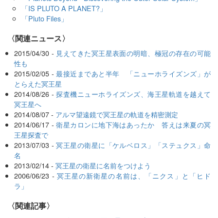
「IS PLUTO A PLANET?」
「Pluto Files」
〈関連ニュース〉
2015/04/30 -
見えてきた冥王星表面の明暗、極冠の存在の可能
性も
2015/02/05 -
最接近まであと半年 「ニューホライズンズ」が
とらえた冥王星
2014/08/26 -
探査機ニューホライズンズ、海王星軌道を越えて
冥王星へ
2014/08/07 -
アルマ望遠鏡で冥王星の軌道を精密測定
2014/06/17 -
衛星カロンに地下海はあったか 答えは来夏の冥
王星探査で
2013/07/03 -
冥王星の衛星に「ケルベロス」「ステュクス」命
名
2013/02/14 -
冥王星の衛星に名前をつけよう
2006/06/23 -
冥王星の新衛星の名前は、「ニクス」と「ヒド
ラ」
関連記事