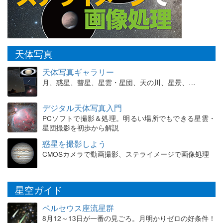
天体写真
天体写真ギャラリー
月、惑星、彗星、星雲・星団、天の川、星景、…
デジタル天体写真入門
PCソフトで撮影＆処理。明るい場所でもできる星雲・
星団撮影を初歩から解説
惑星を撮影しよう
CMOSカメラで動画撮影、ステライメージで画像処理
星空ガイド
ペルセウス座流星群
8月12～13日が一番の見ごろ。月明かりゼロの好条件！