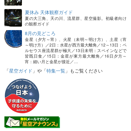
夏休み 天体観察ガイド
夏の大三角、天の川、流星群、星空撮影。初級者向け
の観察ガイド
8月の見どころ
金星（夕方～宵）、火星（未明～明け方）、土星（宵
～明け方）／2日：水星が西方最大離角／12～13日：ペ
ルセウス座流星群が極大／13日未明：スペインなどで
皆既日食／15日：金星が東方最大離角／16日夕方～
宵：細い月と金星が接近／…
「
星空ガイド
」や「
特集一覧
」もご覧ください