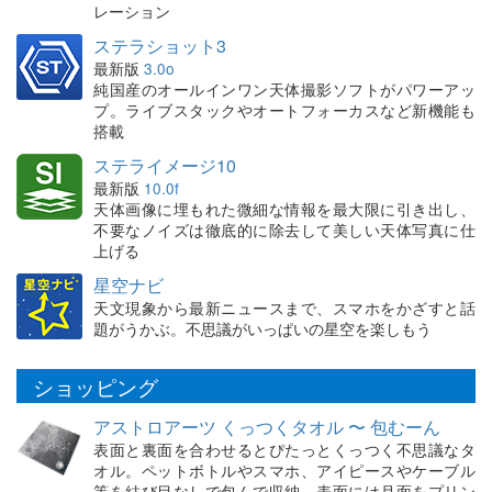
レーション
ステラショット3
最新版
3.0o
純国産のオールインワン天体撮影ソフトがパワーアッ
プ。ライブスタックやオートフォーカスなど新機能も
搭載
ステライメージ10
最新版
10.0f
天体画像に埋もれた微細な情報を最大限に引き出し、
不要なノイズは徹底的に除去して美しい天体写真に仕
上げる
星空ナビ
天文現象から最新ニュースまで、スマホをかざすと話
題がうかぶ。不思議がいっぱいの星空を楽しもう
ショッピング
アストロアーツ くっつくタオル 〜 包むーん
表面と裏面を合わせるとぴたっとくっつく不思議なタ
オル。ペットボトルやスマホ、アイピースやケーブル
等を結び目なしで包んで収納。表面には月面をプリン