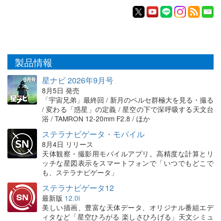
製品情報
星ナビ 2026年9月号
8月5日 発売
「宇宙兄弟」最終回 / 新月のペルセ群極大を見る・撮る
/ 変わる「惑星」の定義 / 星空の下で深呼吸する天文台
浴 / TAMRON 12-20mm F2.8 / ほか
ステラナビゲータ・モバイル
8月4日 リリース
天体観察・撮影用モバイルアプリ。高精度な計算とリ
ッチな星図表示をスマートフォンで「いつでもどこで
も、ステラナビゲータ」
ステラナビゲータ12
最新版
12.0i
美しい描画、豊富な天体データ、オリジナル番組エデ
ィタなど「星空ひろがる 楽しさひろげる」天文シミュ