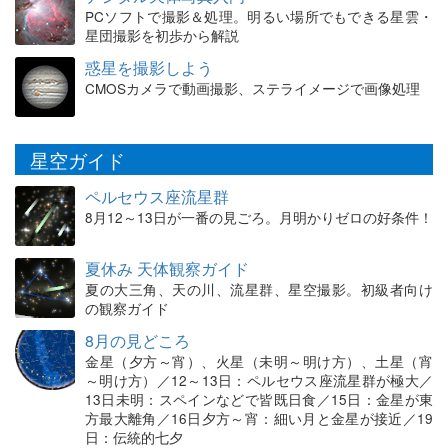
PCソフトで撮影＆処理。明るい場所でもできる星雲・
星団撮影を初歩から解説
惑星を撮影しよう
CMOSカメラで動画撮影、ステライメージで画像処理
星空ガイド
ペルセウス座流星群
8月12～13日が一番の見ごろ。月明かりゼロの好条件！
夏休み 天体観察ガイド
夏の大三角、天の川、流星群、星空撮影。初級者向け
の観察ガイド
8月の見どころ
金星（夕方～宵）、火星（未明～明け方）、土星（宵
～明け方）／12～13日：ペルセウス座流星群が極大／
13日未明：スペインなどで皆既日食／15日：金星が東
方最大離角／16日夕方～宵：細い月と金星が接近／19
日：伝統的七夕