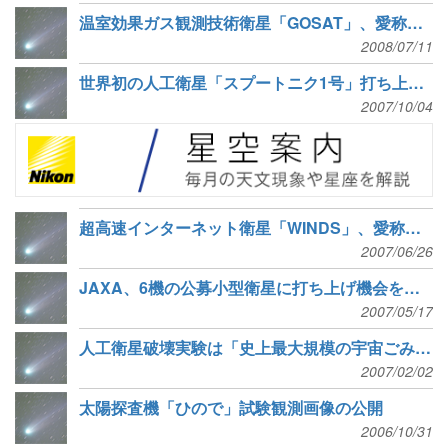
温室効果ガス観測技術衛星「GOSAT」、愛称を募集
2008/07/11
世界初の人工衛星「スプートニク1号」打ち上げ50周年
2007/10/04
超高速インターネット衛星「WINDS」、愛称を募集
2007/06/26
JAXA、6機の公募小型衛星に打ち上げ機会を提供
2007/05/17
人工衛星破壊実験は「史上最大規模の宇宙ごみ投棄」
2007/02/02
太陽探査機「ひので」試験観測画像の公開
2006/10/31