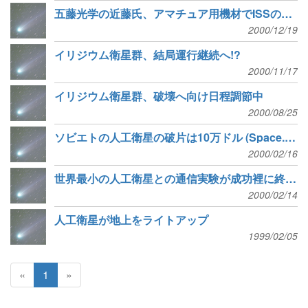
五藤光学の近藤氏、アマチュア用機材でISSの形状をとらえる
2000/12/19
イリジウム衛星群、結局運行継続へ!?
2000/11/17
イリジウム衛星群、破壊へ向け日程調節中
2000/08/25
ソビエトの人工衛星の破片は10万ドル (Space.com)
2000/02/16
世界最小の人工衛星との通信実験が成功裡に終了 (Space Daily)
2000/02/14
人工衛星が地上をライトアップ
1999/02/05
«
1
»