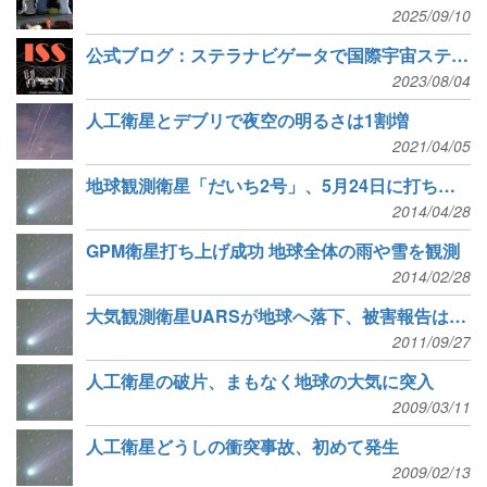
2025/09/10
公式ブログ：ステラナビゲータで国際宇宙ステーションを探そう
2023/08/04
人工衛星とデブリで夜空の明るさは1割増
2021/04/05
地球観測衛星「だいち2号」、5月24日に打ち上げ
2014/04/28
GPM衛星打ち上げ成功 地球全体の雨や雪を観測
2014/02/28
大気観測衛星UARSが地球へ落下、被害報告は今のところなし
2011/09/27
人工衛星の破片、まもなく地球の大気に突入
2009/03/11
人工衛星どうしの衝突事故、初めて発生
2009/02/13