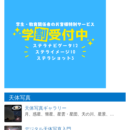
天体写真
天体写真ギャラリー
月、惑星、彗星、星雲・星団、天の川、星景、…
デジタル天体写真入門