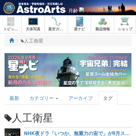
月齢
トピックス
天体写真
星空ガイド
星ナビ
製品情報
ショップ
ト
人工衛星
ッ
プ
AstroArts
最新
カテゴリー
アーカイブ
タグ
Topics
人工衛星
NHK夜ドラ「いつか、無重力の宙で」が9月スタート