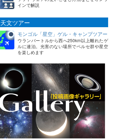
インで解説
天文ツアー
モンゴル「星空」ゲル・キャンプツアー
ウランバートルから西へ250km以上離れたゲ
ルに連泊。光害のない場所でペルセ群や星空
を楽しめます