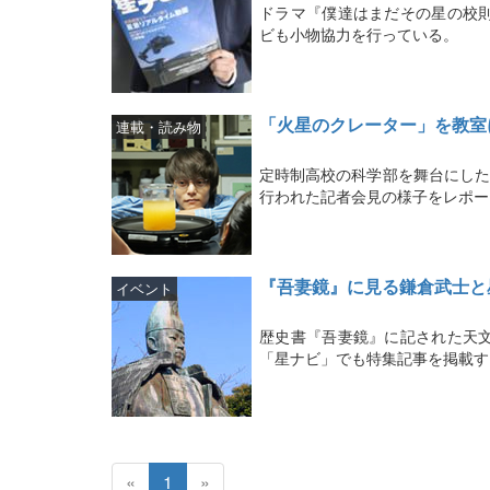
ドラマ『僕達はまだその星の校則
ビも小物協力を行っている。
「火星のクレーター」を教室
連載・読み物
定時制高校の科学部を舞台にした
行われた記者会見の様子をレポー
『吾妻鏡』に見る鎌倉武士と
イベント
歴史書『吾妻鏡』に記された天
「星ナビ」でも特集記事を掲載す
«
1
»