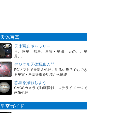
天体写真
天体写真ギャラリー
月、惑星、彗星、星雲・星団、天の川、星
景、…
デジタル天体写真入門
PCソフトで撮影＆処理。明るい場所でもでき
る星雲・星団撮影を初歩から解説
惑星を撮影しよう
CMOSカメラで動画撮影、ステライメージで
画像処理
星空ガイド