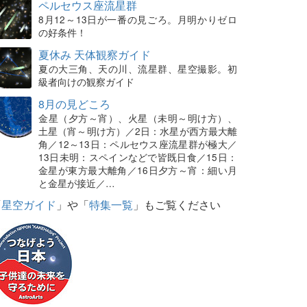
ペルセウス座流星群
8月12～13日が一番の見ごろ。月明かりゼロ
の好条件！
夏休み 天体観察ガイド
夏の大三角、天の川、流星群、星空撮影。初
級者向けの観察ガイド
8月の見どころ
金星（夕方～宵）、火星（未明～明け方）、
土星（宵～明け方）／2日：水星が西方最大離
角／12～13日：ペルセウス座流星群が極大／
13日未明：スペインなどで皆既日食／15日：
金星が東方最大離角／16日夕方～宵：細い月
と金星が接近／…
「
星空ガイド
」や「
特集一覧
」もご覧ください