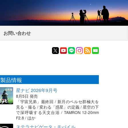
お問い合わせ
製品情報
星ナビ 2026年9月号
8月5日 発売
「宇宙兄弟」最終回 / 新月のペルセ群極大を
見る・撮る / 変わる「惑星」の定義 / 星空の下
で深呼吸する天文台浴 / TAMRON 12-20mm
F2.8 / ほか
ステラナビゲータ・モバイル