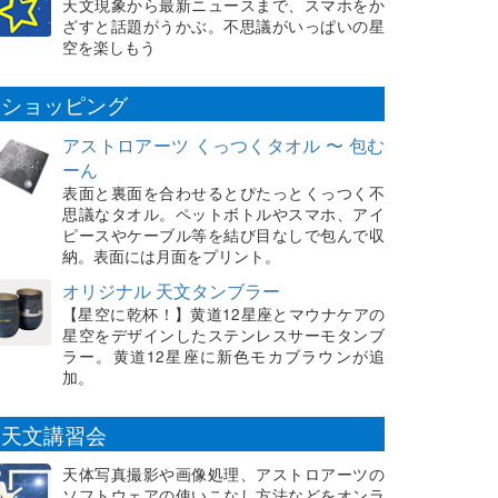
天文現象から最新ニュースまで、スマホをか
ざすと話題がうかぶ。不思議がいっぱいの星
空を楽しもう
ショッピング
アストロアーツ くっつくタオル 〜 包む
ーん
表面と裏面を合わせるとぴたっとくっつく不
思議なタオル。ペットボトルやスマホ、アイ
ピースやケーブル等を結び目なしで包んで収
納。表面には月面をプリント。
オリジナル 天文タンブラー
【星空に乾杯！】黄道12星座とマウナケアの
星空をデザインしたステンレスサーモタンブ
ラー。黄道12星座に新色モカブラウンが追
加。
天文講習会
天体写真撮影や画像処理、アストロアーツの
ソフトウェアの使いこなし方法などをオンラ