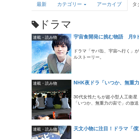
最新
カテゴリー
アーカイブ
タ
Topics
ドラマ
宇宙食開発に挑む物語 月9
連載・読み物
ドラマ「サバ缶、宇宙へ行く」が
ルストーリー。
NHK夜ドラ「いつか、無重
連載・読み物
30代女性たちが超小型人工衛
「いつか、無重力の宙で」の放送
天文小物に注目！ドラマ「僕
連載・読み物