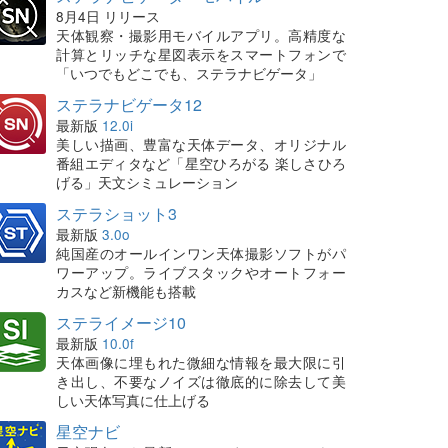
8月4日 リリース
天体観察・撮影用モバイルアプリ。高精度な
計算とリッチな星図表示をスマートフォンで
「いつでもどこでも、ステラナビゲータ」
ステラナビゲータ12
最新版
12.0i
美しい描画、豊富な天体データ、オリジナル
番組エディタなど「星空ひろがる 楽しさひろ
げる」天文シミュレーション
ステラショット3
最新版
3.0o
純国産のオールインワン天体撮影ソフトがパ
ワーアップ。ライブスタックやオートフォー
カスなど新機能も搭載
ステライメージ10
最新版
10.0f
天体画像に埋もれた微細な情報を最大限に引
き出し、不要なノイズは徹底的に除去して美
しい天体写真に仕上げる
星空ナビ