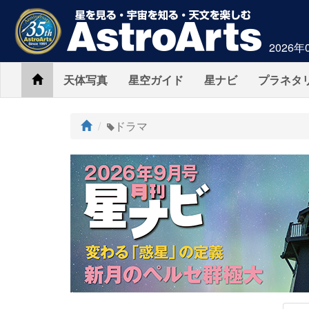
2026年
Home
天体写真
星空ガイド
星ナビ
プラネタ
ト
ドラマ
ッ
プ
AstroArts