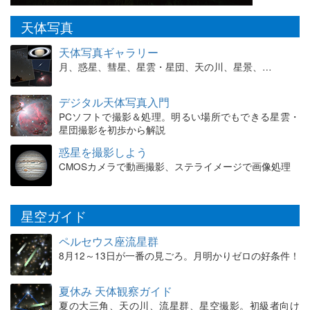
天体写真
天体写真ギャラリー
月、惑星、彗星、星雲・星団、天の川、星景、…
デジタル天体写真入門
PCソフトで撮影＆処理。明るい場所でもできる星雲・
星団撮影を初歩から解説
惑星を撮影しよう
CMOSカメラで動画撮影、ステライメージで画像処理
星空ガイド
ペルセウス座流星群
8月12～13日が一番の見ごろ。月明かりゼロの好条件！
夏休み 天体観察ガイド
夏の大三角、天の川、流星群、星空撮影。初級者向け