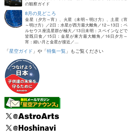
の観察ガイド
8月の見どころ
金星（夕方～宵）、火星（未明～明け方）、土星（宵
～明け方）／2日：水星が西方最大離角／12～13日：ペ
ルセウス座流星群が極大／13日未明：スペインなどで
皆既日食／15日：金星が東方最大離角／16日夕方～
宵：細い月と金星が接近／…
「
星空ガイド
」や「
特集一覧
」もご覧ください