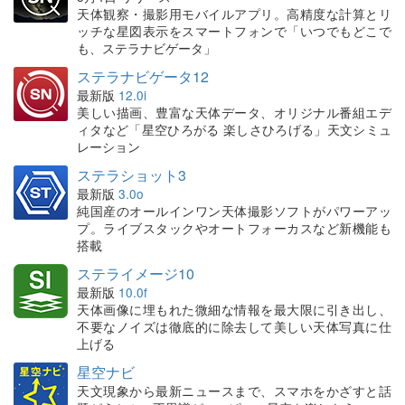
天体観察・撮影用モバイルアプリ。高精度な計算とリ
ッチな星図表示をスマートフォンで「いつでもどこで
も、ステラナビゲータ」
ステラナビゲータ12
最新版
12.0i
美しい描画、豊富な天体データ、オリジナル番組エデ
ィタなど「星空ひろがる 楽しさひろげる」天文シミュ
レーション
ステラショット3
最新版
3.0o
純国産のオールインワン天体撮影ソフトがパワーアッ
プ。ライブスタックやオートフォーカスなど新機能も
搭載
ステライメージ10
最新版
10.0f
天体画像に埋もれた微細な情報を最大限に引き出し、
不要なノイズは徹底的に除去して美しい天体写真に仕
上げる
星空ナビ
天文現象から最新ニュースまで、スマホをかざすと話