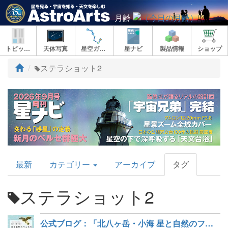
月齢
トピックス
天体写真
星空ガイド
星ナビ
製品情報
ショップ
ト
ステラショット2
ッ
プ
AstroArts
最新
カテゴリー
アーカイブ
タグ
Topics
ステラショット2
公式ブログ：「北八ヶ岳・小海 星と自然のフェスタ（11/13～14）」に出店します