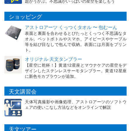
題がうかぶ。不思議がいっぱいの星空を楽しもう
ショッピング
アストロアーツ くっつくタオル 〜 包むーん
表面と裏面を合わせるとぴたっとくっつく不思議なタ
オル。ペットボトルやスマホ、アイピースやケーブル
等を結び目なしで包んで収納。表面には月面をプリン
ト。
オリジナル 天文タンブラー
【星空に乾杯！】黄道12星座とマウナケアの星空をデ
ザインしたステンレスサーモタンブラー。黄道12星座
に新色モカブラウンが追加。
天文講習会
天体写真撮影や画像処理、アストロアーツのソフトウ
ェアの使いこなし方法などをオンラインで解説
天文ツアー