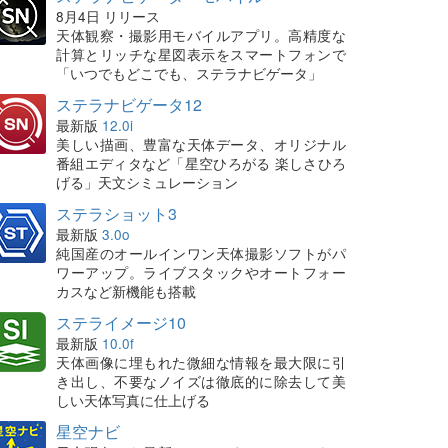
8月4日 リリース
天体観察・撮影用モバイルアプリ。高精度な
計算とリッチな星図表示をスマートフォンで
「いつでもどこでも、ステラナビゲータ」
ステラナビゲータ12
最新版
12.0i
美しい描画、豊富な天体データ、オリジナル
番組エディタなど「星空ひろがる 楽しさひろ
げる」天文シミュレーション
ステラショット3
最新版
3.0o
純国産のオールインワン天体撮影ソフトがパ
ワーアップ。ライブスタックやオートフォー
カスなど新機能も搭載
ステライメージ10
最新版
10.0f
天体画像に埋もれた微細な情報を最大限に引
き出し、不要なノイズは徹底的に除去して美
しい天体写真に仕上げる
星空ナビ