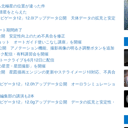
ら北極星の位置が違った件
彗星をとらえた
ゲータ12」12.0iアップデータ公開 天体データの拡充と安定
ポート期間終了
タ公開 安定性向上のため不具合を修正
ショット オートガイド使いこなし講座」を開催
タ公開 アノテーション機能、撮影画像の明るさ調整ボタンを追加
ーク配信・有料講習会を開催
トークライブを6月12日に配信
の星雲・星団撮影」を開催
タ公開 星図描画エンジンの更新やステライメージ10対応、不具合
ゲータ12」12.0hアップデータ公開 オーロラシミュレーショ
ビ編集部の講演も2本
ゲータ12」12.0gアップデータ公開 データの拡充と安定性・