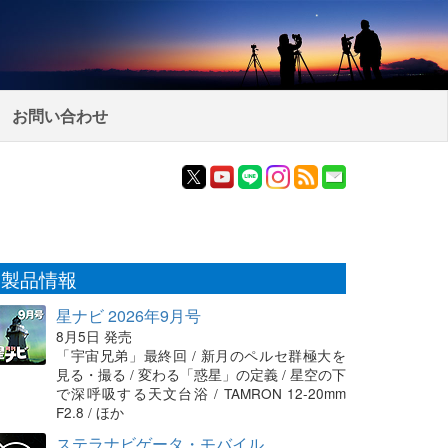
お問い合わせ
製品情報
星ナビ 2026年9月号
8月5日 発売
「宇宙兄弟」最終回 / 新月のペルセ群極大を
見る・撮る / 変わる「惑星」の定義 / 星空の下
で深呼吸する天文台浴 / TAMRON 12-20mm
F2.8 / ほか
ステラナビゲータ・モバイル