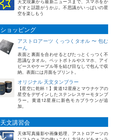
天文現象から最新ニュースまで、スマホをか
ざすと話題がうかぶ。不思議がいっぱいの星
空を楽しもう
ショッピング
アストロアーツ くっつくタオル 〜 包む
ーん
表面と裏面を合わせるとぴたっとくっつく不
思議なタオル。ペットボトルやスマホ、アイ
ピースやケーブル等を結び目なしで包んで収
納。表面には月面をプリント。
オリジナル 天文タンブラー
【星空に乾杯！】黄道12星座とマウナケアの
星空をデザインしたステンレスサーモタンブ
ラー。黄道12星座に新色モカブラウンが追
加。
天文講習会
天体写真撮影や画像処理、アストロアーツの
ソフトウェアの使いこなし方法などをオンラ