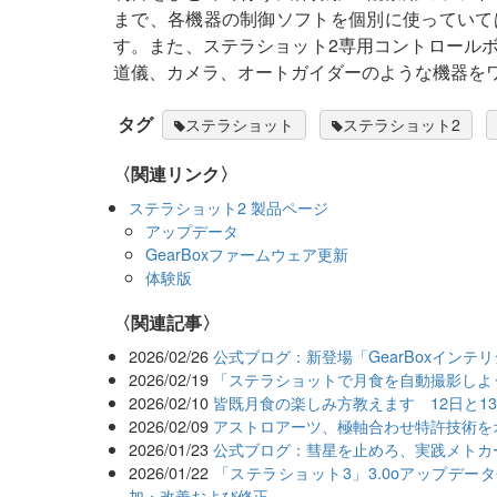
まで、各機器の制御ソフトを個別に使っていて
す。また、ステラショット2専用コントロールボッ
道儀、カメラ、オートガイダーのような機器を
タグ
ステラショット
ステラショット2
〈関連リンク〉
ステラショット2 製品ページ
アップデータ
GearBoxファームウェア更新
体験版
関連記事
2026/02/26
公式ブログ：新登場「GearBoxインテ
2026/02/19
「ステラショットで月食を自動撮影しよ
2026/02/10
皆既月食の楽しみ方教えます 12日と1
2026/02/09
アストロアーツ、極軸合わせ特許技術を
2026/01/23
公式ブログ：彗星を止めろ、実践メトカ
2026/01/22
「ステラショット3」3.0oアップデ
加・改善および修正