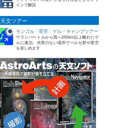
インで解説
天文ツアー
モンゴル「星空」ゲル・キャンプツアー
ウランバートルから西へ250km以上離れたゲ
ルに連泊。光害のない場所でペルセ群や星空
を楽しめます