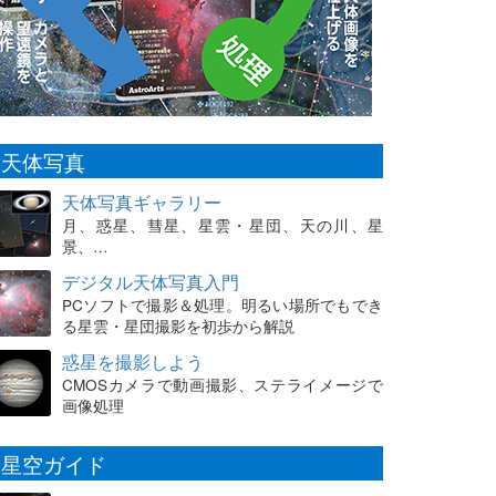
天体写真
天体写真ギャラリー
月、惑星、彗星、星雲・星団、天の川、星
景、…
デジタル天体写真入門
PCソフトで撮影＆処理。明るい場所でもでき
る星雲・星団撮影を初歩から解説
惑星を撮影しよう
CMOSカメラで動画撮影、ステライメージで
画像処理
星空ガイド