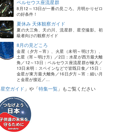
ペルセウス座流星群
8月12～13日が一番の見ごろ。月明かりゼロ
の好条件！
夏休み 天体観察ガイド
夏の大三角、天の川、流星群、星空撮影。初
級者向けの観察ガイド
8月の見どころ
金星（夕方～宵）、火星（未明～明け方）、
土星（宵～明け方）／2日：水星が西方最大離
角／12～13日：ペルセウス座流星群が極大／
13日未明：スペインなどで皆既日食／15日：
金星が東方最大離角／16日夕方～宵：細い月
と金星が接近／…
「
星空ガイド
」や「
特集一覧
」もご覧ください