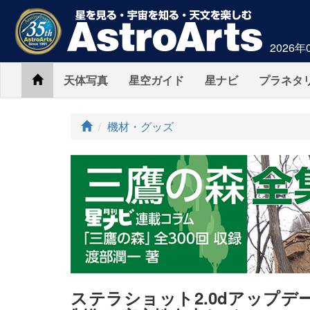
2026年
Home
天体写真
星空ガイド
星ナビ
プラネタ
ト
機材・グッズ
ッ
プ
ステラショット2.0dアップ