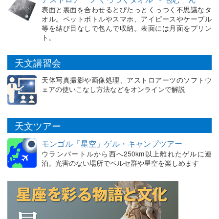
表面と裏面を合わせるとぴたっとくっつく不思議なタ
オル。ペットボトルやスマホ、アイピースやケーブル
等を結び目なしで包んで収納。表面には月面をプリン
ト。
天文講習会
天体写真撮影や画像処理、アストロアーツのソフトウ
ェアの使いこなし方法などをオンラインで解説
天文ツアー
モンゴル「星空」ゲル・キャンプツアー
ウランバートルから西へ250km以上離れたゲルに連
泊。光害のない場所でペルセ群や星空を楽しめます