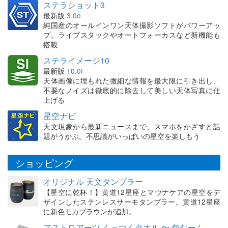
ステラショット3
最新版
3.0o
純国産のオールインワン天体撮影ソフトがパワーアッ
プ。ライブスタックやオートフォーカスなど新機能も
搭載
ステライメージ10
最新版
10.0f
天体画像に埋もれた微細な情報を最大限に引き出し、
不要なノイズは徹底的に除去して美しい天体写真に仕
上げる
星空ナビ
天文現象から最新ニュースまで、スマホをかざすと話
題がうかぶ。不思議がいっぱいの星空を楽しもう
ショッピング
オリジナル 天文タンブラー
【星空に乾杯！】黄道12星座とマウナケアの星空をデ
ザインしたステンレスサーモタンブラー。黄道12星座
に新色モカブラウンが追加。
アストロアーツ くっつくタオル 〜 包むーん