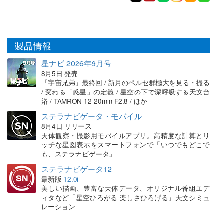
製品情報
星ナビ 2026年9月号
8月5日 発売
「宇宙兄弟」最終回 / 新月のペルセ群極大を見る・撮る
/ 変わる「惑星」の定義 / 星空の下で深呼吸する天文台
浴 / TAMRON 12-20mm F2.8 / ほか
ステラナビゲータ・モバイル
8月4日 リリース
天体観察・撮影用モバイルアプリ。高精度な計算とリ
ッチな星図表示をスマートフォンで「いつでもどこで
も、ステラナビゲータ」
ステラナビゲータ12
最新版
12.0i
美しい描画、豊富な天体データ、オリジナル番組エデ
ィタなど「星空ひろがる 楽しさひろげる」天文シミュ
レーション