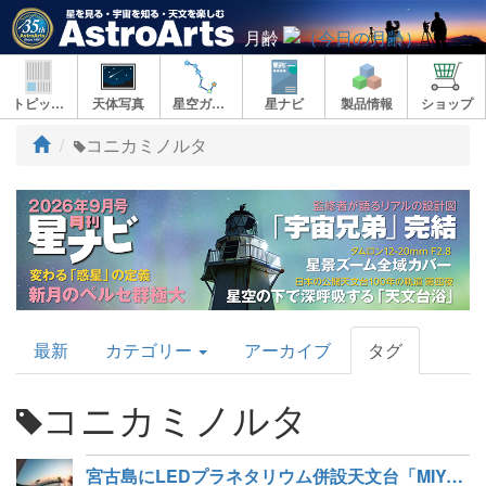
月齢
トピックス
天体写真
星空ガイド
星ナビ
製品情報
ショップ
ト
コニカミノルタ
ッ
プ
AstroArts
最新
カテゴリー
アーカイブ
タグ
Topics
コニカミノルタ
宮古島にLEDプラネタリウム併設天文台「MIYAKO GALAXY-DOME」オープン