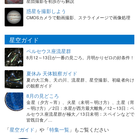
星団撮影を初歩から解説
惑星を撮影しよう
CMOSカメラで動画撮影、ステライメージで画像処理
星空ガイド
ペルセウス座流星群
8月12～13日が一番の見ごろ。月明かりゼロの好条件！
夏休み 天体観察ガイド
夏の大三角、天の川、流星群、星空撮影。初級者向け
の観察ガイド
8月の見どころ
金星（夕方～宵）、火星（未明～明け方）、土星（宵
～明け方）／2日：水星が西方最大離角／12～13日：ペ
ルセウス座流星群が極大／13日未明：スペインなどで
皆既日食／…
「
星空ガイド
」や「
特集一覧
」もご覧ください