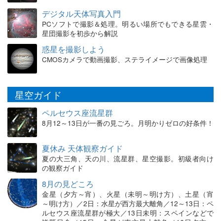
デジタル天体写真入門
PCソフトで撮影＆処理。明るい場所でもできる星雲・
星団撮影を初歩から解説
惑星を撮影しよう
CMOSカメラで動画撮影、ステライメージで画像処理
星空ガイド
ペルセウス座流星群
8月12～13日が一番の見ごろ。月明かりゼロの好条件！
夏休み 天体観察ガイド
夏の大三角、天の川、流星群、星空撮影。初級者向け
の観察ガイド
8月の見どころ
金星（夕方～宵）、火星（未明～明け方）、土星（宵
～明け方）／2日：水星が西方最大離角／12～13日：ペ
ルセウス座流星群が極大／13日未明：スペインなどで