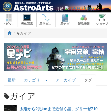
月齢
トピックス
天体写真
星空ガイド
星ナビ
製品情報
ショップ
ト
ガイア
ッ
プ
AstroArts
最新
カテゴリー
アーカイブ
タグ
Topics
ガイア
太陽から2兆kmまで近付く星、グリーゼ710