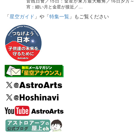
皆既日食／15日：金星が東方最大離角／16日夕方～
宵：細い月と金星が接近／…
「
星空ガイド
」や「
特集一覧
」もご覧ください