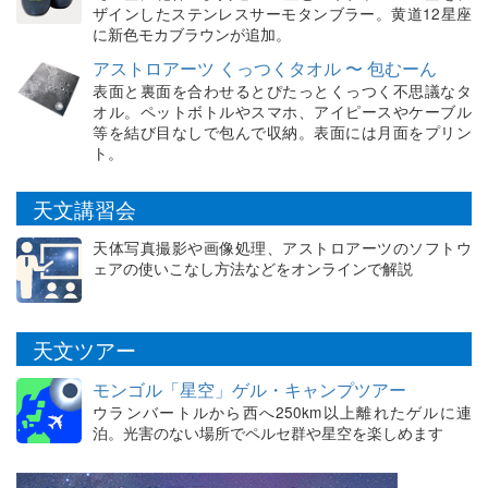
ザインしたステンレスサーモタンブラー。黄道12星座
に新色モカブラウンが追加。
アストロアーツ くっつくタオル 〜 包むーん
表面と裏面を合わせるとぴたっとくっつく不思議なタ
オル。ペットボトルやスマホ、アイピースやケーブル
等を結び目なしで包んで収納。表面には月面をプリン
ト。
天文講習会
天体写真撮影や画像処理、アストロアーツのソフトウ
ェアの使いこなし方法などをオンラインで解説
天文ツアー
モンゴル「星空」ゲル・キャンプツアー
ウランバートルから西へ250km以上離れたゲルに連
泊。光害のない場所でペルセ群や星空を楽しめます