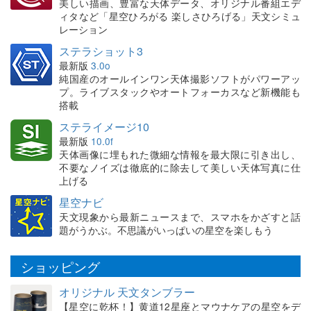
美しい描画、豊富な天体データ、オリジナル番組エデ
ィタなど「星空ひろがる 楽しさひろげる」天文シミュ
レーション
ステラショット3
最新版
3.0o
純国産のオールインワン天体撮影ソフトがパワーアッ
プ。ライブスタックやオートフォーカスなど新機能も
搭載
ステライメージ10
最新版
10.0f
天体画像に埋もれた微細な情報を最大限に引き出し、
不要なノイズは徹底的に除去して美しい天体写真に仕
上げる
星空ナビ
天文現象から最新ニュースまで、スマホをかざすと話
題がうかぶ。不思議がいっぱいの星空を楽しもう
ショッピング
オリジナル 天文タンブラー
【星空に乾杯！】黄道12星座とマウナケアの星空をデ