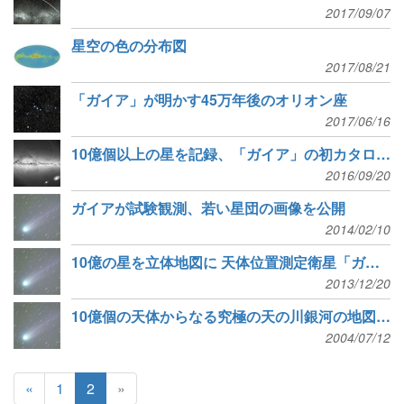
2017/09/07
星空の色の分布図
2017/08/21
「ガイア」が明かす45万年後のオリオン座
2017/06/16
10億個以上の星を記録、「ガイア」の初カタログ公開
2016/09/20
ガイアが試験観測、若い星団の画像を公開
2014/02/10
10億の星を立体地図に 天体位置測定衛星「ガイア」打ち上げ
2013/12/20
10億個の天体からなる究極の天の川銀河の地図作り
2004/07/12
«
1
2
»