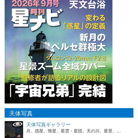
天体写真
天体写真ギャラリー
月、惑星、彗星、星雲・星団、天の川、星景、…