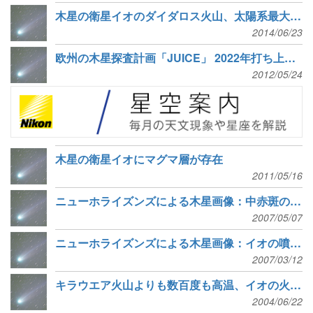
木星の衛星イオのダイダロス火山、太陽系最大級の活動
2014/06/23
欧州の木星探査計画「JUICE」 2022年打ち上げ目標
2012/05/24
木星の衛星イオにマグマ層が存在
2011/05/16
ニューホライズンズによる木星画像：中赤斑のカラー画像、イオの溶岩
2007/05/07
ニューホライズンズによる木星画像：イオの噴火と細いリング
2007/03/12
キラウエア火山よりも数百度も高温、イオの火山についての最新研究
2004/06/22