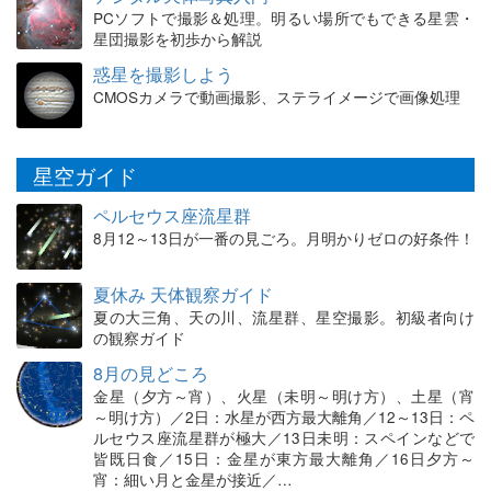
PCソフトで撮影＆処理。明るい場所でもできる星雲・
星団撮影を初歩から解説
惑星を撮影しよう
CMOSカメラで動画撮影、ステライメージで画像処理
星空ガイド
ペルセウス座流星群
8月12～13日が一番の見ごろ。月明かりゼロの好条件！
夏休み 天体観察ガイド
夏の大三角、天の川、流星群、星空撮影。初級者向け
の観察ガイド
8月の見どころ
金星（夕方～宵）、火星（未明～明け方）、土星（宵
～明け方）／2日：水星が西方最大離角／12～13日：ペ
ルセウス座流星群が極大／13日未明：スペインなどで
皆既日食／15日：金星が東方最大離角／16日夕方～
宵：細い月と金星が接近／…