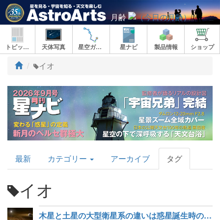
月齢
トピックス
天体写真
星空ガイド
星ナビ
製品情報
ショップ
ト
イオ
ッ
プ
AstroArts
最新
カテゴリー
アーカイブ
タグ
Topics
イオ
木星と土星の大型衛星系の違いは惑星誕生時の表面磁場が決めた