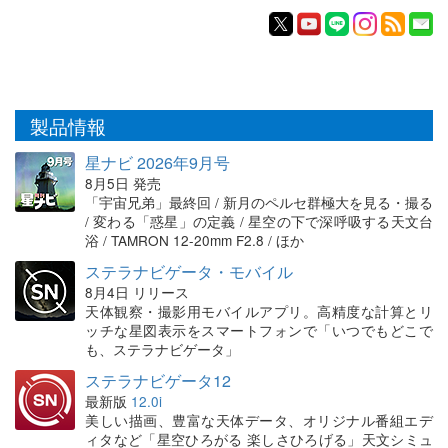
製品情報
星ナビ 2026年9月号
8月5日 発売
「宇宙兄弟」最終回 / 新月のペルセ群極大を見る・撮る
/ 変わる「惑星」の定義 / 星空の下で深呼吸する天文台
浴 / TAMRON 12-20mm F2.8 / ほか
ステラナビゲータ・モバイル
8月4日 リリース
天体観察・撮影用モバイルアプリ。高精度な計算とリ
ッチな星図表示をスマートフォンで「いつでもどこで
も、ステラナビゲータ」
ステラナビゲータ12
最新版
12.0i
美しい描画、豊富な天体データ、オリジナル番組エデ
ィタなど「星空ひろがる 楽しさひろげる」天文シミュ