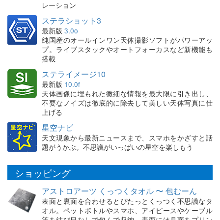
レーション
ステラショット3
最新版
3.0o
純国産のオールインワン天体撮影ソフトがパワーアッ
プ。ライブスタックやオートフォーカスなど新機能も
搭載
ステライメージ10
最新版
10.0f
天体画像に埋もれた微細な情報を最大限に引き出し、
不要なノイズは徹底的に除去して美しい天体写真に仕
上げる
星空ナビ
天文現象から最新ニュースまで、スマホをかざすと話
題がうかぶ。不思議がいっぱいの星空を楽しもう
ショッピング
アストロアーツ くっつくタオル 〜 包むーん
表面と裏面を合わせるとぴたっとくっつく不思議なタ
オル。ペットボトルやスマホ、アイピースやケーブル
等を結び目なしで包んで収納。表面には月面をプリン