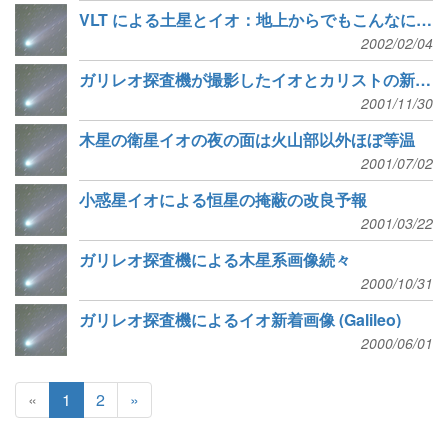
VLT による土星とイオ：地上からでもこんなにきれい
2002/02/04
ガリレオ探査機が撮影したイオとカリストの新しい姿
2001/11/30
木星の衛星イオの夜の面は火山部以外ほぼ等温
2001/07/02
小惑星イオによる恒星の掩蔽の改良予報
2001/03/22
ガリレオ探査機による木星系画像続々
2000/10/31
ガリレオ探査機によるイオ新着画像 (Galileo)
2000/06/01
«
1
2
»