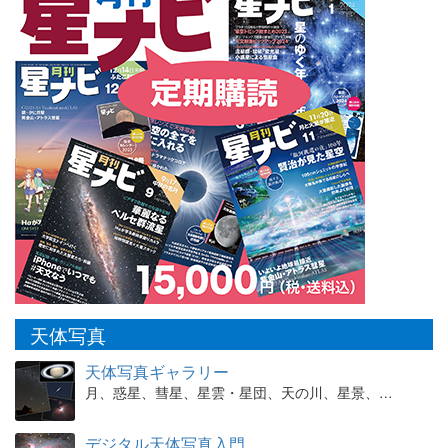
天体写真
天体写真ギャラリー
月、惑星、彗星、星雲・星団、天の川、星景、…
デジタル天体写真入門