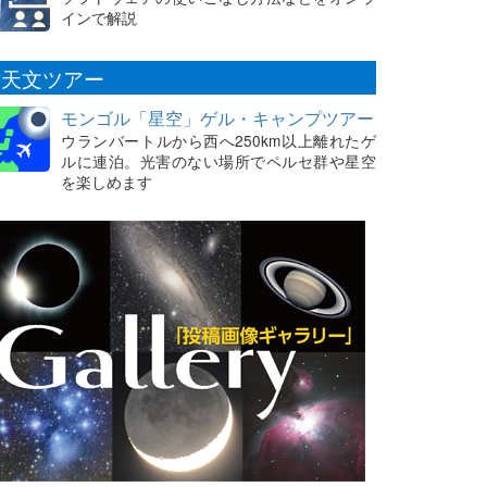
インで解説
天文ツアー
モンゴル「星空」ゲル・キャンプツアー
ウランバートルから西へ250km以上離れたゲ
ルに連泊。光害のない場所でペルセ群や星空
を楽しめます