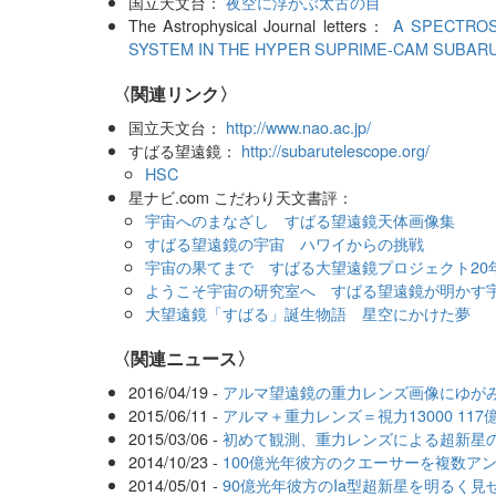
国立天文台：
夜空に浮かぶ太古の目
The Astrophysical Journal letters：
A SPECTROS
SYSTEM IN THE HYPER SUPRIME-CAM SUBAR
〈関連リンク〉
国立天文台：
http://www.nao.ac.jp/
すばる望遠鏡：
http://subarutelescope.org/
HSC
星ナビ.com こだわり天文書評：
宇宙へのまなざし すばる望遠鏡天体画像集
すばる望遠鏡の宇宙 ハワイからの挑戦
宇宙の果てまで すばる大望遠鏡プロジェクト20
ようこそ宇宙の研究室へ すばる望遠鏡が明かす
大望遠鏡「すばる」誕生物語 星空にかけた夢
〈関連ニュース〉
2016/04/19 -
アルマ望遠鏡の重力レンズ画像にゆが
2015/06/11 -
アルマ＋重力レンズ＝視力13000 11
2015/03/06 -
初めて観測、重力レンズによる超新星
2014/10/23 -
100億光年彼方のクエーサーを複数ア
2014/05/01 -
90億光年彼方のIa型超新星を明るく