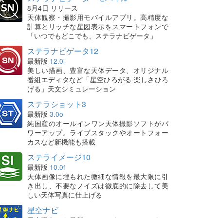
8月4日 リリース
天体観察・撮影用モバイルアプリ。高精度な
計算とリッチな星図表示をスマートフォンで
「いつでもどこでも、ステラナビゲータ」
ステラナビゲータ12
最新版
12.0i
美しい描画、豊富な天体データ、オリジナル
番組エディタなど「星空ひろがる 楽しさひろ
げる」天文シミュレーション
ステラショット3
最新版
3.0o
純国産のオールインワン天体撮影ソフトがパ
ワーアップ。ライブスタックやオートフォー
カスなど新機能も搭載
ステライメージ10
最新版
10.0f
天体画像に埋もれた微細な情報を最大限に引
き出し、不要なノイズは徹底的に除去して美
しい天体写真に仕上げる
星空ナビ