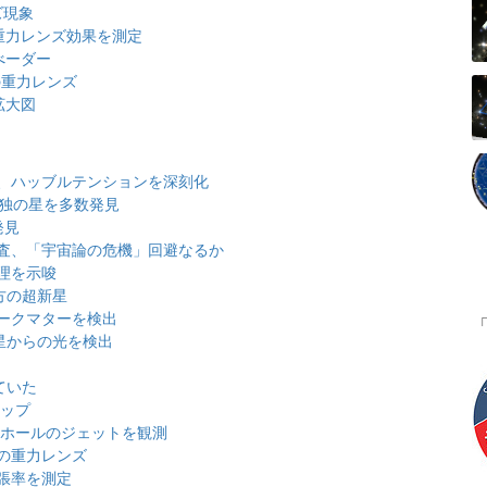
ズ現象
る重力レンズ効果を測定
べーダー
の重力レンズ
拡大図
、ハッブルテンションを深刻化
単独の星を多数発見
発見
査、「宇宙論の危機」回避なるか
理を示唆
方の超新星
ークマターを検出
星からの光を検出
ていた
マップ
クホールのジェットを観測
の重力レンズ
張率を測定