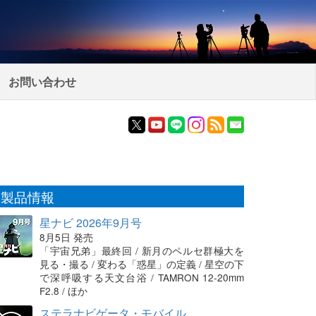
お問い合わせ
製品情報
星ナビ 2026年9月号
8月5日 発売
「宇宙兄弟」最終回 / 新月のペルセ群極大を
見る・撮る / 変わる「惑星」の定義 / 星空の下
で深呼吸する天文台浴 / TAMRON 12-20mm
F2.8 / ほか
ステラナビゲータ・モバイル