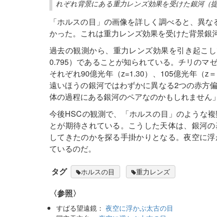
れぞれ背景にある重力レンズ効果を受けた銀河（提
「ホルスの目」の画像を詳しく調べると、異な
かった。これは重力レンズ効果を受けた背景銀河
過去の観測から、重力レンズ効果を引き起こし
0.795）であることが知られている。チリの
それぞれ90億光年（z=1.30）、105億光年
遠いほうの銀河ではわずかに異なる2つの赤方
体の過程にある銀河のペアなのかもしれません」（国
今後HSCの観測で、「ホルスの目」のような複
とが期待されている。こうした天体は、銀河の
してきたのかを探る手掛かりとなる。夜空に浮
ているのだ。
タグ
ホルスの目
重力レンズ
〈参照〉
すばる望遠鏡：
夜空に浮かぶ太古の目