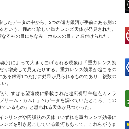
影したデータの中から、2つの遠方銀河が手前にある別の
るという、極めて珍しい重力レンズ天体が発見された。
聖なる神の目にちなみ「ホルスの目」と名付けられた。
の銀河によって大きく曲げられる現象は「重力レンズ効
だり増光して見えたりする。重力レンズ効果が起こるの
にある銀河1つだけに効果が見られるものであり、複数の
しい。
プが、すばる望遠鏡に搭載された超広視野主焦点カメラ
パー・シュプリーム・カム）」のデータを調べていたところ、この
けているもの」と思われる天体が見つかった。
インリングや円弧状の天体（いずれも重力レンズ効果に
レンズを引き起こしている銀河もあって、これらがうま