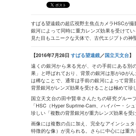
すばる望遠鏡の超広視野主焦点カメラHSCが撮
銀河によって同時に重力レンズ効果を受けてい
見た目もユニークな天体で、古代エジプトの神
【2016年7月28日
すばる望遠鏡
／
国立天文台
】
遠くの銀河から来る光が、その手前にある別
果」と呼ばれており、背景の銀河は形がゆがん
は稀なことで、通常は手前の銀河によって背景
背景銀河がレンズ効果を受けることは極めて珍
国立天文台の田中賢幸さんたちの研究グルー
「HSC（Hyper Suprime-Cam、ハイ
珍しい「複数の背景銀河が重力レンズ効果を受
画像には複数の点に加え、完全なアインシュタ
特徴的な像）が見られる。さらに中心には重力