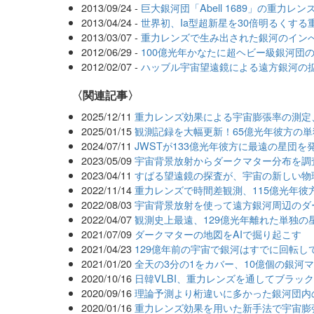
2013/09/24 -
巨大銀河団「Abell 1689」の重力レン
2013/04/24 -
世界初、Ia型超新星を30倍明るくす
2013/03/07 -
重力レンズで生み出された銀河のイン
2012/06/29 -
100億光年かなたに超ヘビー級銀河団
2012/02/07 -
ハッブル宇宙望遠鏡による遠方銀河の
関連記事
2025/12/11
重力レンズ効果による宇宙膨張率の測定
2025/01/15
観測記録を大幅更新！65億光年彼方の
2024/07/11
JWSTが133億光年彼方に最遠の星団を
2023/05/09
宇宙背景放射からダークマター分布を調
2023/04/11
すばる望遠鏡の探査が、宇宙の新しい物
2022/11/14
重力レンズで時間差観測、115億光年彼
2022/08/03
宇宙背景放射を使って遠方銀河周辺のダ
2022/04/07
観測史上最遠、129億光年離れた単独の
2021/07/09
ダークマターの地図をAIで掘り起こす
2021/04/23
129億年前の宇宙で銀河はすでに回転し
2021/01/20
全天の3分の1をカバー、10億個の銀河
2020/10/16
日韓VLBI、重力レンズを通してブラッ
2020/09/16
理論予測より桁違いに多かった銀河団内
2020/01/16
重力レンズ効果を用いた新手法で宇宙膨