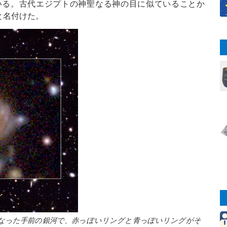
いる。古代エジプトの神聖なる神の目に似ていることか
と名付けた。
なった手前の銀河で、赤っぽいリングと青っぽいリングがそ