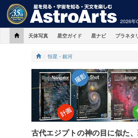
2026年
Home
天体写真
星空ガイド
星ナビ
プラネタ
ト
恒星・銀河
ッ
プ
古代エジプトの神の目に似た、