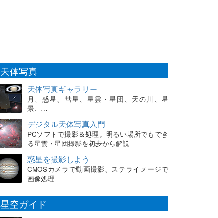
天体写真
天体写真ギャラリー
月、惑星、彗星、星雲・星団、天の川、星
景、…
デジタル天体写真入門
PCソフトで撮影＆処理。明るい場所でもでき
る星雲・星団撮影を初歩から解説
惑星を撮影しよう
CMOSカメラで動画撮影、ステライメージで
画像処理
星空ガイド