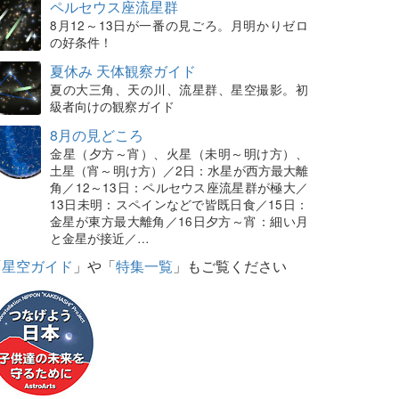
ペルセウス座流星群
8月12～13日が一番の見ごろ。月明かりゼロ
の好条件！
夏休み 天体観察ガイド
夏の大三角、天の川、流星群、星空撮影。初
級者向けの観察ガイド
8月の見どころ
金星（夕方～宵）、火星（未明～明け方）、
土星（宵～明け方）／2日：水星が西方最大離
角／12～13日：ペルセウス座流星群が極大／
13日未明：スペインなどで皆既日食／15日：
金星が東方最大離角／16日夕方～宵：細い月
と金星が接近／…
「
星空ガイド
」や「
特集一覧
」もご覧ください