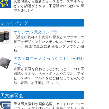
天文現象から最新ニュースまで、スマホをか
ざすと話題がうかぶ。不思議がいっぱいの星
空を楽しもう
ショッピング
オリジナル 天文タンブラー
【星空に乾杯！】黄道12星座とマウナケアの
星空をデザインしたステンレスサーモタンブ
ラー。黄道12星座に新色モカブラウンが追
加。
アストロアーツ くっつくタオル 〜 包む
ーん
表面と裏面を合わせるとぴたっとくっつく不
思議なタオル。ペットボトルやスマホ、アイ
ピースやケーブル等を結び目なしで包んで収
納。表面には月面をプリント。
天文講習会
天体写真撮影や画像処理、アストロアーツの
ソフトウェアの使いこなし方法などをオンラ