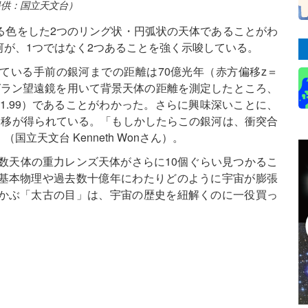
供：国立天文台）
る色をした2つのリング状・円弧状の天体であることがわ
が、1つではなく2つあることを強く示唆している。
ている手前の銀河までの距離は70億光年（赤方偏移z＝
マゼラン望遠鏡を用いて背景天体の距離を測定したところ、
（z＝1.99）であることがわかった。さらに興味深いことに、
偏移が得られている。「もしかしたらこの銀河は、衝突合
立天文台 Kenneth Wonさん）。
数天体の重力レンズ天体がさらに10個ぐらい見つかるこ
基本物理や過去数十億年にわたりどのように宇宙が膨張
かぶ「太古の目」は、宇宙の歴史を紐解くのに一役買っ