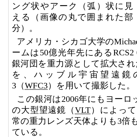
ング状やアーク（弧）状に見
える（画像の丸で囲まれた部
分）。
アメリカ・シカゴ大学のMichael 
ームは50億光年先にあるRCS2 03
銀河団を重力源として拡大された
を、ハッブル宇宙望遠鏡
3（
WFC3
）を用いて撮影した。
この銀河は2006年にもヨー
の大型望遠鏡（
VLT
）によって
常の重力レンズ天体よりも3倍
ている。