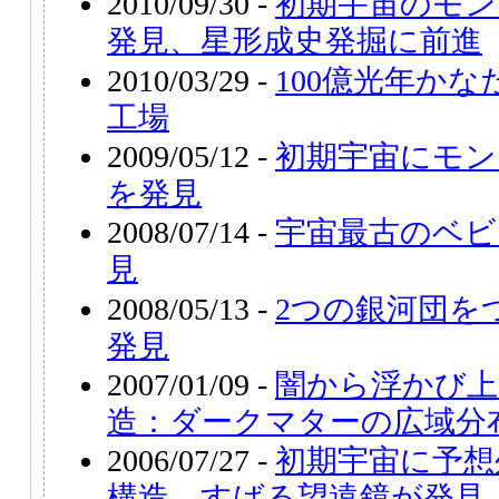
2010/09/30 -
初期宇宙のモン
発見、星形成史発掘に前進
2010/03/29 -
100億光年か
工場
2009/05/12 -
初期宇宙にモン
を発見
2008/07/14 -
宇宙最古のベビ
見
2008/05/13 -
2つの銀河団を
発見
2007/01/09 -
闇から浮かび上
造：ダークマターの広域分
2006/07/27 -
初期宇宙に予想
構造、すばる望遠鏡が発見