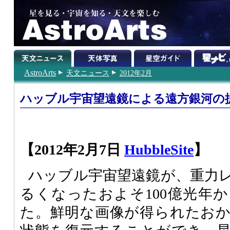
AstroArts
天文ニュース
2012年2月
ハッブル宇宙望遠鏡による遠方銀河の
【2012年2月7日
HubbleSite
】
ハッブル宇宙望遠鏡が、重力
るくなったおよそ100億光年
た。鮮明な画像が得られたお