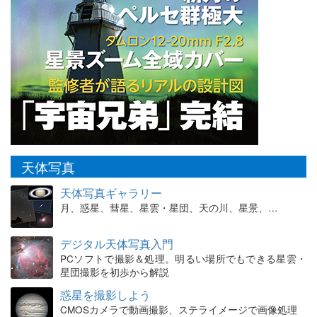
天体写真
天体写真ギャラリー
月、惑星、彗星、星雲・星団、天の川、星景、…
デジタル天体写真入門
PCソフトで撮影＆処理。明るい場所でもできる星雲・
星団撮影を初歩から解説
惑星を撮影しよう
CMOSカメラで動画撮影、ステライメージで画像処理