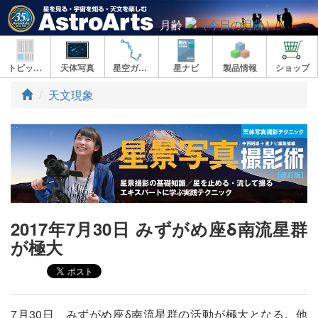
月齢
トピックス
天体写真
星空ガイド
星ナビ
製品情報
ショップ
ト
天文現象
ッ
プ
2017年7月30日 みずがめ座δ南流星群
が極大
7月30日、みずがめ座δ南流星群の活動が極大となる。他