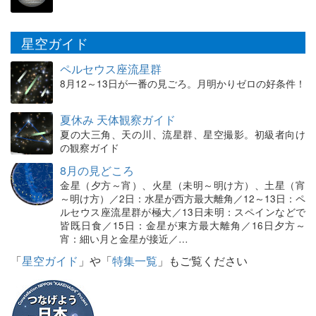
星空ガイド
ペルセウス座流星群
8月12～13日が一番の見ごろ。月明かりゼロの好条件！
夏休み 天体観察ガイド
夏の大三角、天の川、流星群、星空撮影。初級者向け
の観察ガイド
8月の見どころ
金星（夕方～宵）、火星（未明～明け方）、土星（宵
～明け方）／2日：水星が西方最大離角／12～13日：ペ
ルセウス座流星群が極大／13日未明：スペインなどで
皆既日食／15日：金星が東方最大離角／16日夕方～
宵：細い月と金星が接近／…
「
星空ガイド
」や「
特集一覧
」もご覧ください