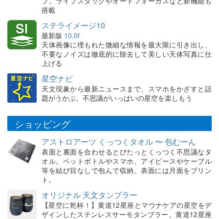
プ。ライブスタックやオートフォーカスなど新機能も
搭載
ステライメージ10
最新版
10.0f
天体画像に埋もれた微細な情報を最大限に引き出し、
不要なノイズは徹底的に除去して美しい天体写真に仕
上げる
星空ナビ
天文現象から最新ニュースまで、スマホをかざすと話
題がうかぶ。不思議がいっぱいの星空を楽しもう
ショッピング
アストロアーツ くっつくタオル 〜 包むーん
表面と裏面を合わせるとぴたっとくっつく不思議なタ
オル。ペットボトルやスマホ、アイピースやケーブル
等を結び目なしで包んで収納。表面には月面をプリン
ト。
オリジナル 天文タンブラー
【星空に乾杯！】黄道12星座とマウナケアの星空をデ
ザインしたステンレスサーモタンブラー。黄道12星座