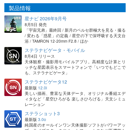
製品情報
星ナビ 2026年9月号
8月5日 発売
「宇宙兄弟」最終回 / 新月のペルセ群極大を見る・撮る
/ 変わる「惑星」の定義 / 星空の下で深呼吸する天文台
浴 / TAMRON 12-20mm F2.8 / ほか
ステラナビゲータ・モバイル
8月4日 リリース
天体観察・撮影用モバイルアプリ。高精度な計算とリ
ッチな星図表示をスマートフォンで「いつでもどこで
も、ステラナビゲータ」
ステラナビゲータ12
最新版
12.0i
美しい描画、豊富な天体データ、オリジナル番組エデ
ィタなど「星空ひろがる 楽しさひろげる」天文シミュ
レーション
ステラショット3
最新版
3.0o
純国産のオールインワン天体撮影ソフトがパワーアッ