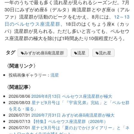
一年のうちで最も多く流れ星が見られるシーズンだ。7月
30日にみずがめ座δ（デルタ）南流星群とやぎ座α（アル
ファ）流星群が活動のピークをむかえ、8月には、
12～13
日のペルセウス座流星群
、18日のはくちょう座κ（カッ
パ）流星群が見られる。ただし多いと言っても、ペルセウ
ス座流星群の極大を除けば1時間あたり10個程度だろう。
タグ
みずがめ座δ南流星群
流星
流れ星
〈関連リンク〉
投稿画像ギャラリー：
流星
関連記事
2026/08/06
2026年8月13日 ペルセウス座流星群が極大
2026/08/03
星ナビ9月号は「『宇宙兄弟』完結」と「ペルセ群
を見る・撮る」
2026/07/31
2026年7月31日 みずがめ座δ南流星群が極大
2026/07/13
【特集】ペルセウス座流星群（2026年）
2026/07/01
星ナビ8月号は「夏のおでかけダイアリー」と「ネ
ットワークカメラで火球をゲット」