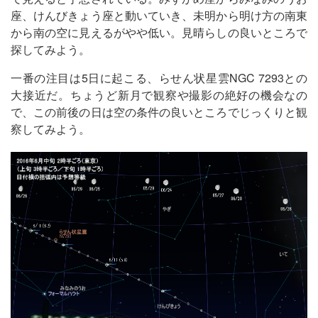
座、けんびきょう座と動いていき、未明から明け方の南東
から南の空に見えるがやや低い。見晴らしの良いところで
探してみよう。
一番の注目は5日に起こる、らせん状星雲NGC 7293との
大接近だ。ちょうど新月で観察や撮影の絶好の機会なの
で、この前後の日は空の条件の良いところでじっくりと観
察してみよう。