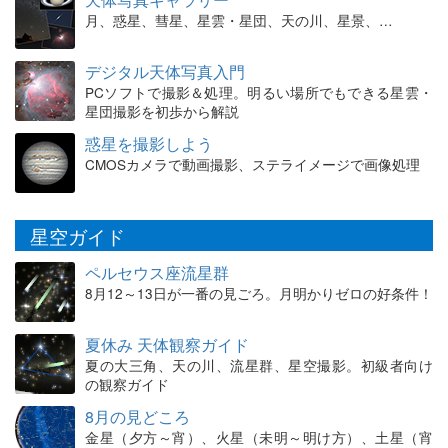
月、惑星、彗星、星雲・星団、天の川、星景、…
デジタル天体写真入門
PCソフトで撮影＆処理。明るい場所でもできる星雲・
星団撮影を初歩から解説
惑星を撮影しよう
CMOSカメラで動画撮影、ステライメージで画像処理
星空ガイド
ペルセウス座流星群
8月12～13日が一番の見ごろ。月明かりゼロの好条件！
夏休み 天体観察ガイド
夏の大三角、天の川、流星群、星空撮影。初級者向け
の観察ガイド
8月の見どころ
金星（夕方～宵）、火星（未明～明け方）、土星（宵