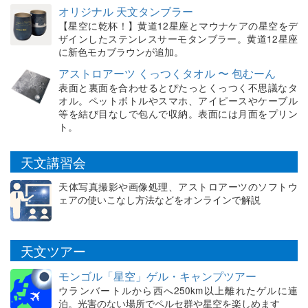
オリジナル 天文タンブラー
【星空に乾杯！】黄道12星座とマウナケアの星空をデ
ザインしたステンレスサーモタンブラー。黄道12星座
に新色モカブラウンが追加。
アストロアーツ くっつくタオル 〜 包むーん
表面と裏面を合わせるとぴたっとくっつく不思議なタ
オル。ペットボトルやスマホ、アイピースやケーブル
等を結び目なしで包んで収納。表面には月面をプリン
ト。
天文講習会
天体写真撮影や画像処理、アストロアーツのソフトウ
ェアの使いこなし方法などをオンラインで解説
天文ツアー
モンゴル「星空」ゲル・キャンプツアー
ウランバートルから西へ250km以上離れたゲルに連
泊。光害のない場所でペルセ群や星空を楽しめます