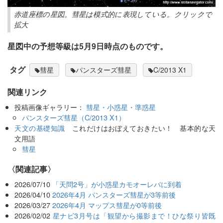
赤道座標の星図。彗星は模式的に表現している。クリックで
拡大
星図中の予想等級は5月9日時点のものです。
タグ
彗星
パンスターズ彗星
C/2013 X1
関連リンク
投稿画像ギャラリー：
彗星・小惑星・準惑星
パンスターズ彗星（C/2013 X1）
天文の基礎知識
これだけはおぼえておきたい！ 基本的な天
文用語
彗星
関連記事
2026/07/10
「天問2号」が小惑星カモオーレバに到着
2026/04/10
2026年4月 パンスターズ彗星が3等前後
2026/03/27
2026年4月 マップス彗星が0等前後
2026/02/02
星ナビ3月号は「観望から撮影まで！ひな祭り皆既