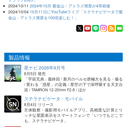
2024/10/11
2024年10月 紫金山・アトラス彗星が4等前後
2024/10/04
10月11日にYouTubeライブ「ステラナビゲータで紫
金山・アトラス彗星を100倍楽しむ！」
製品情報
星ナビ 2026年9月号
8月5日 発売
「宇宙兄弟」最終回 / 新月のペルセ群極大を見る・撮る
/ 変わる「惑星」の定義 / 星空の下で深呼吸する天文台
浴 / TAMRON 12-20mm F2.8 / ほか
ステラナビゲータ・モバイル
8月4日 リリース
天体観察・撮影用モバイルアプリ。高精度な計算とリ
ッチな星図表示をスマートフォンで「いつでもどこで
も、ステラナビゲータ」