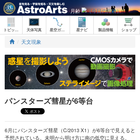
月齢
トピックス
天体写真
星空ガイド
星ナビ
製品情報
ショップ
ト
天文現象
ッ
プ
パンスターズ彗星が6等台
6月にパンスターズ彗星（C/2013 X1）が6等台で見えると
予想されている。未明から明け方に南の低空に見える。