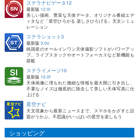
ステラナビゲータ12
最新版
12.0i
美しい描画、豊富な天体データ、オリジナル番組エデ
ィタなど「星空ひろがる 楽しさひろげる」天文シミュ
レーション
ステラショット3
最新版
3.0o
純国産のオールインワン天体撮影ソフトがパワーアッ
プ。ライブスタックやオートフォーカスなど新機能も
搭載
ステライメージ10
最新版
10.0f
天体画像に埋もれた微細な情報を最大限に引き出し、
不要なノイズは徹底的に除去して美しい天体写真に仕
上げる
星空ナビ
天文現象から最新ニュースまで、スマホをかざすと話
題がうかぶ。不思議がいっぱいの星空を楽しもう
ショッピング