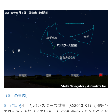
（5月の星図）
5月に続き
6月もパンスターズ彗星（C/2013 X1）が6等台
で見えると予想されている。みずがめ座からみなみのうお