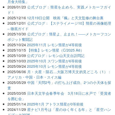
月食大特集」
2026/01/23
公式ブログ：彗星を止めろ、実践メトカーフガイ
ド！
2025/12/16
12月19日公開 映画『楓』と天文監修の舞台裏
2025/12/01
公式ブログ：【ステライメージ10】彗星の画像処理
– 徹底ガイド
2025/10/30
公式ブログ：彗星よ、止まれ！――メトカーフコン
ポジット奮闘記
2025/10/24
2025年11月 レモン彗星が4等前後
2025/10/15
【特集】レモン彗星（C/2025 A6）
2025/10/09
公式ブログ：レモン山天文台訪問記
2025/10/03
2025年10月 スワン彗星が6等前後
2025/09/24
2025年10月 レモン彗星が4等前後
2025/06/06
月・火星・隕石…大阪万博天文的見どころ（1）：
アメリカ・中国・日本・スイス編
2025/05/29
中国「天問2号」の打ち上げ成功、2つの小天体を探
査
2025/03/05
日本天文学会春季年会 3月18日に水戸で「受賞者
を囲む会」
2025/01/14
2025年1月 アトラス彗星が0等前後
2024/11/29
星ナビ1月号は「星のゆく年くる年」と「星空ハン
ドブック2025」