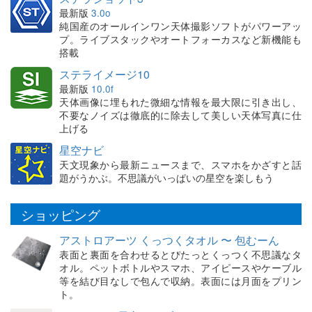
最新版
3.0o
純国産のオールインワン天体撮影ソフトがパワーアッ
プ。ライブスタックやオートフォーカスなど新機能も
搭載
ステライメージ10
最新版
10.0f
天体画像に埋もれた微細な情報を最大限に引き出し、
不要なノイズは徹底的に除去して美しい天体写真に仕
上げる
星空ナビ
天文現象から最新ニュースまで、スマホをかざすと話
題がうかぶ。不思議がいっぱいの星空を楽しもう
ショッピング
アストロアーツ くっつくタオル 〜 包むーん
表面と裏面を合わせるとぴたっとくっつく不思議なタ
オル。ペットボトルやスマホ、アイピースやケーブル
等を結び目なしで包んで収納。表面には月面をプリン
ト。