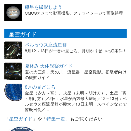
惑星を撮影しよう
CMOSカメラで動画撮影、ステライメージで画像処理
星空ガイド
ペルセウス座流星群
8月12～13日が一番の見ごろ。月明かりゼロの好条件！
夏休み 天体観察ガイド
夏の大三角、天の川、流星群、星空撮影。初級者向け
の観察ガイド
8月の見どころ
金星（夕方～宵）、火星（未明～明け方）、土星（宵
～明け方）／2日：水星が西方最大離角／12～13日：ペ
ルセウス座流星群が極大／13日未明：スペインなどで
皆既日食／…
「
星空ガイド
」や「
特集一覧
」もご覧ください