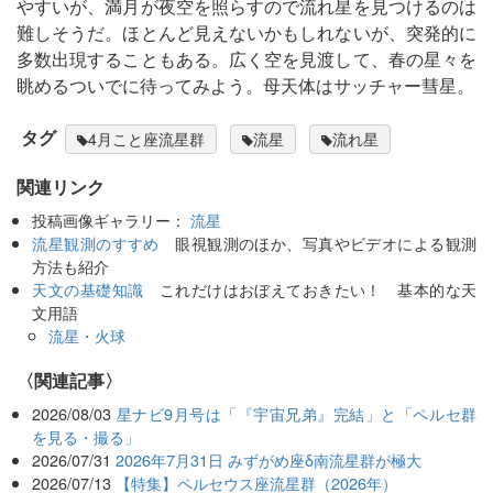
やすいが、満月が夜空を照らすので流れ星を見つけるのは
難しそうだ。ほとんど見えないかもしれないが、突発的に
多数出現することもある。広く空を見渡して、春の星々を
眺めるついでに待ってみよう。母天体はサッチャー彗星。
タグ
4月こと座流星群
流星
流れ星
関連リンク
投稿画像ギャラリー：
流星
流星観測のすすめ
眼視観測のほか、写真やビデオによる観測
方法も紹介
天文の基礎知識
これだけはおぼえておきたい！ 基本的な天
文用語
流星・火球
関連記事
2026/08/03
星ナビ9月号は「『宇宙兄弟』完結」と「ペルセ群
を見る・撮る」
2026/07/31
2026年7月31日 みずがめ座δ南流星群が極大
2026/07/13
【特集】ペルセウス座流星群（2026年）