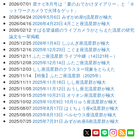
2026/07/01
星ナビ8月号は「夏のおでかけダイアリー」と「ネ
ットワークカメラで火球をゲット」
2026/04/24
2026年5月6日 みずがめ座η流星群が極大
2026/04/16
2026年4月23日 4月こと座流星群が極大
2026/02/12
すばる望遠鏡のライブカメラがとらえた流星の研究
論文を一挙掲載
2025/12/25
2026年1月4日 しぶんぎ座流星群が極大
2025/12/16
2025年12月23日 こぐま座流星群が極大
2025/12/11
ふたご座流星群 ライブ中継（14日21時～）
2025/12/08
2025年12月14日 ふたご座流星群が極大
2025/12/03
しし座流星群のクラスター現象をとらえた
2025/11/14
【特集】ふたご座流星群（2025年）
2025/11/11
2025年11月18日 しし座流星群が極大
2025/11/05
2025年11月12日 おうし座北流星群が極大
2025/10/15
2025年10月21日 オリオン座流星群が極大
2025/10/02
2025年10月9日 10月りゅう座流星群が極大
2025/08/07
2025年8月17日 はくちょう座κ流星群が極大
2025/08/05
2025年8月13日 ペルセウス座流星群が極大
2025/07/25
2025年7月31日 みずがめ座δ南流星群が極大