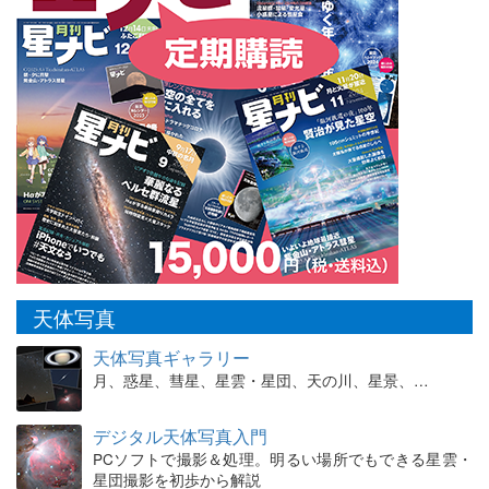
天体写真
天体写真ギャラリー
月、惑星、彗星、星雲・星団、天の川、星景、…
デジタル天体写真入門
PCソフトで撮影＆処理。明るい場所でもできる星雲・
星団撮影を初歩から解説