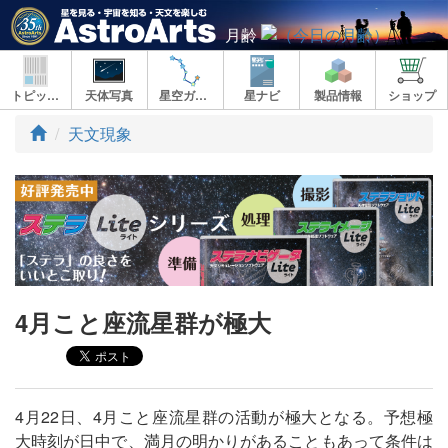
月齢
トピックス
天体写真
星空ガイド
星ナビ
製品情報
ショップ
ト
天文現象
ッ
プ
4月こと座流星群が極大
4月22日、4月こと座流星群の活動が極大となる。予想極
大時刻が日中で、満月の明かりがあることもあって条件は