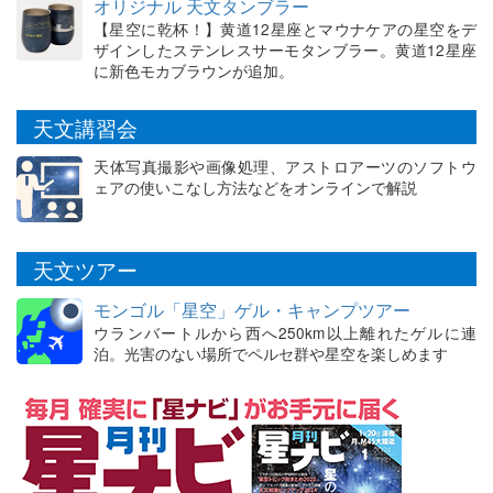
オリジナル 天文タンブラー
【星空に乾杯！】黄道12星座とマウナケアの星空をデ
ザインしたステンレスサーモタンブラー。黄道12星座
に新色モカブラウンが追加。
天文講習会
天体写真撮影や画像処理、アストロアーツのソフトウ
ェアの使いこなし方法などをオンラインで解説
天文ツアー
モンゴル「星空」ゲル・キャンプツアー
ウランバートルから西へ250km以上離れたゲルに連
泊。光害のない場所でペルセ群や星空を楽しめます