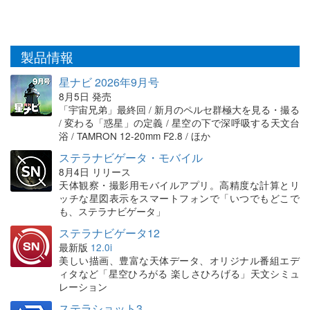
製品情報
星ナビ 2026年9月号
8月5日 発売
「宇宙兄弟」最終回 / 新月のペルセ群極大を見る・撮る
/ 変わる「惑星」の定義 / 星空の下で深呼吸する天文台
浴 / TAMRON 12-20mm F2.8 / ほか
ステラナビゲータ・モバイル
8月4日 リリース
天体観察・撮影用モバイルアプリ。高精度な計算とリ
ッチな星図表示をスマートフォンで「いつでもどこで
も、ステラナビゲータ」
ステラナビゲータ12
最新版
12.0i
美しい描画、豊富な天体データ、オリジナル番組エデ
ィタなど「星空ひろがる 楽しさひろげる」天文シミュ
レーション
ステラショット3