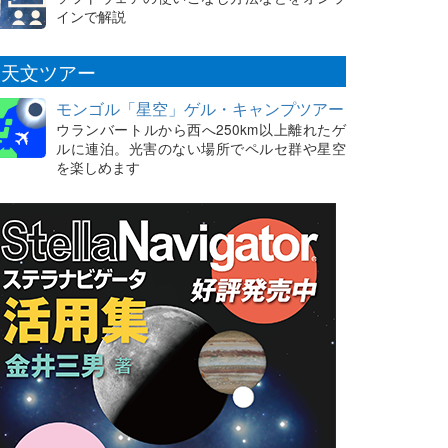
インで解説
天文ツアー
モンゴル「星空」ゲル・キャンプツアー
ウランバートルから西へ250km以上離れたゲ
ルに連泊。光害のない場所でペルセ群や星空
を楽しめます