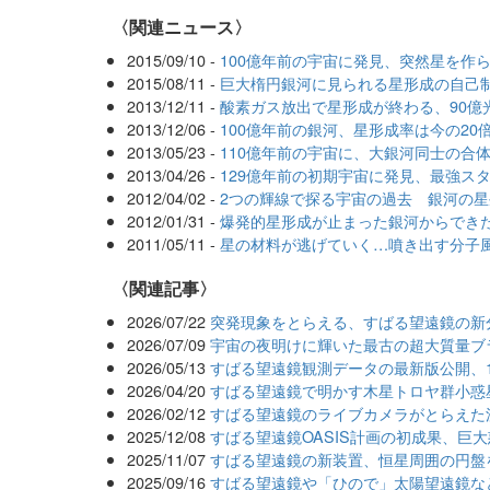
〈関連ニュース〉
2015/09/10 -
100億年前の宇宙に発見、突然星を作
2015/08/11 -
巨大楕円銀河に見られる星形成の自己
2013/12/11 -
酸素ガス放出で星形成が終わる、90億
2013/12/06 -
100億年前の銀河、星形成率は今の20
2013/05/23 -
110億年前の宇宙に、大銀河同士の合
2013/04/26 -
129億年前の初期宇宙に発見、最強ス
2012/04/02 -
2つの輝線で探る宇宙の過去 銀河の
2012/01/31 -
爆発的星形成が止まった銀河からでき
2011/05/11 -
星の材料が逃げていく…噴き出す分子
関連記事
2026/07/22
突発現象をとらえる、すばる望遠鏡の新分
2026/07/09
宇宙の夜明けに輝いた最古の超大質量ブ
2026/05/13
すばる望遠鏡観測データの最新版公開、
2026/04/20
すばる望遠鏡で明かす木星トロヤ群小惑
2026/02/12
すばる望遠鏡のライブカメラがとらえた
2025/12/08
すばる望遠鏡OASIS計画の初成果、巨
2025/11/07
すばる望遠鏡の新装置、恒星周囲の円盤
2025/09/16
すばる望遠鏡や「ひので」太陽望遠鏡な