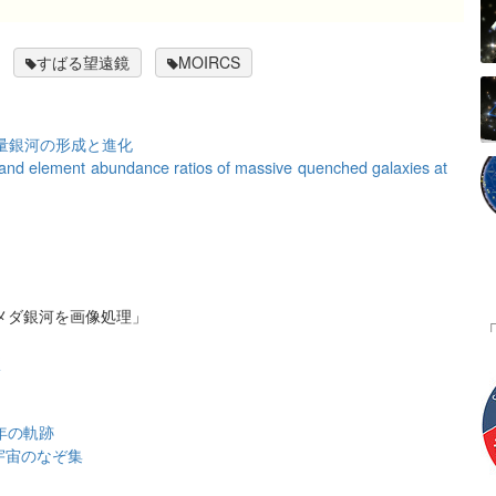
すばる望遠鏡
MOIRCS
量銀河の形成と進化
s and element abundance ratios of massive quenched galaxies at
メダ銀河を画像処理」
く
年の軌跡
宇宙のなぞ集