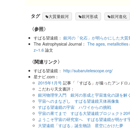
タグ
大質量銀河
銀河形成
銀河進化
〈参照〉
すばる望遠鏡：
銀河の「化石」が明らかにした大質
The Astrophysical Journal：
The ages, metallicitie
z~1.6
論文
〈関連リンク〉
すばる望遠鏡：
http://subarutelescope.org/
星ナビ.com：
2015年1月号
記事「「すばる」が撮ったアンドロ
こだわり天文書評：
銀河物理学入門 銀河の形成と宇宙進化の謎を解
宇宙へのまなざし すばる望遠鏡天体画像集
すばる望遠鏡の宇宙 ハワイからの挑戦
宇宙の果てまで すばる大望遠鏡プロジェクト20
ようこそ宇宙の研究室へ すばる望遠鏡が明かす
大望遠鏡「すばる」誕生物語 星空にかけた夢