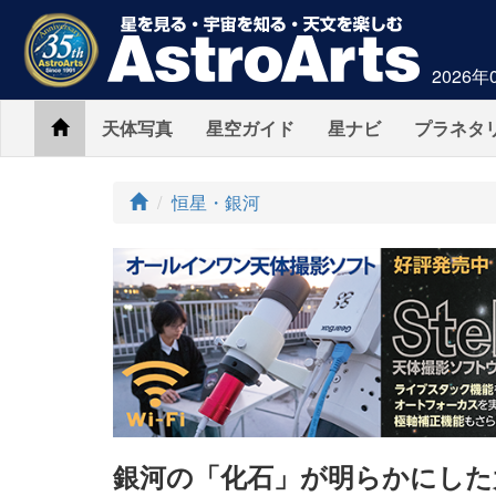
2026年
Home
天体写真
星空ガイド
星ナビ
プラネタ
ト
恒星・銀河
ッ
プ
銀河の「化石」が明らかにした