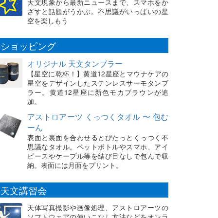
天文現象から最新ニュースまで、スマホをか
ざすと話題がうかぶ。不思議がいっぱいの星
空を楽しもう
ショッピング
オリジナル 天文タンブラー
【星空に乾杯！】黄道12星座とマウナケアの
星空をデザインしたステンレスサーモタンブ
ラー。黄道12星座に新色モカブラウンが追
加。
アストロアーツ くっつくタオル 〜 包む
ーん
表面と裏面を合わせるとぴたっとくっつく不
思議なタオル。ペットボトルやスマホ、アイ
ピースやケーブル等を結び目なしで包んで収
納。表面には月面をプリント。
天文講習会
天体写真撮影や画像処理、アストロアーツの
ソフトウェアの使いこなし方法などをオンラ