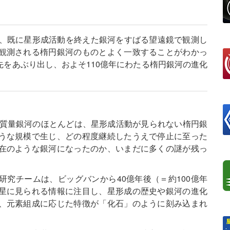
る、既に星形成活動を終えた銀河をすばる望遠鏡で観測し
観測される楕円銀河のものとよく一致することがわかっ
をあぶり出し、およそ110億年にわたる楕円銀河の進化
大質量銀河のほとんどは、星形成活動が見られない楕円銀
うな規模で生じ、どの程度継続したうえで停止に至った
在のような銀河になったのか、いまだに多くの謎が残っ
究チームは、ビッグバンから40億年後（＝約100億年
星に見られる情報に注目し、星形成の歴史や銀河の進化
、元素組成に応じた特徴が「化石」のように刻み込まれ