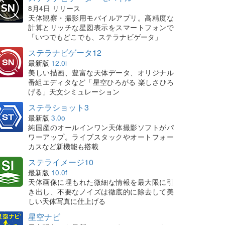
8月4日 リリース
天体観察・撮影用モバイルアプリ。高精度な
計算とリッチな星図表示をスマートフォンで
「いつでもどこでも、ステラナビゲータ」
ステラナビゲータ12
最新版
12.0i
美しい描画、豊富な天体データ、オリジナル
番組エディタなど「星空ひろがる 楽しさひろ
げる」天文シミュレーション
ステラショット3
最新版
3.0o
純国産のオールインワン天体撮影ソフトがパ
ワーアップ。ライブスタックやオートフォー
カスなど新機能も搭載
ステライメージ10
最新版
10.0f
天体画像に埋もれた微細な情報を最大限に引
き出し、不要なノイズは徹底的に除去して美
しい天体写真に仕上げる
星空ナビ