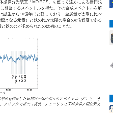
撮像分光装置「MOIRCS」を使って遠方にある楕円銀
間に相当するスペクトルを得た。その合成スペクトルを解
は誕生から10億年ほど経っており、金属量が太陽に比べ
指標となる元素）と鉄の比が太陽の場合の2倍程度である
素と鉄の比が求められたのは初のことだ。
星形成を停止した銀河24天体の個々のスペクトル（左）と、そ
。クリックで拡大（提供：チューリッヒ工科大学／国立天文