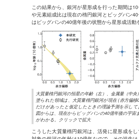
この結果から、銀河が星形成を行った期間は1
や元素組成比は現在の楕円銀河とビッグバン4
はビッグバンの40億年後の状態から星形成活動
大質量楕円銀河の恒星の年齢（左）、金属量（中央
塗られた領域は、大質量楕円銀河が現在 (赤方偏移0
だけがあったと仮定したときの理論予測を示して
図からは、現在からビッグバンの40億年後の宇宙
がわかる。クリックで拡大
こうした大質量楕円銀河は、活発に星形成をし
対象の銀河の年齢は10億年なので、その祖先は