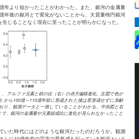
0億年より短かったことがわかった。また、銀河の金属量
0億年後の銀河とで変化がないことから、大質量楕円銀河
を生じることなく現在に至ったことが明らかになった。
）、アルファ元素と鉄の比（右）の赤方偏移進化。左図で色が
) から100億～110億年前に形成された後は星形成せずに加齢
おり、観測データと一致していることがわかる。中央図と右
まで、銀河の金属量や元素組成比に進化が見られなかったこと
ていた時代にはどのような銀河だったのだろうか。観測
さらに10億年前の宇宙で星形成を行っている銀河という