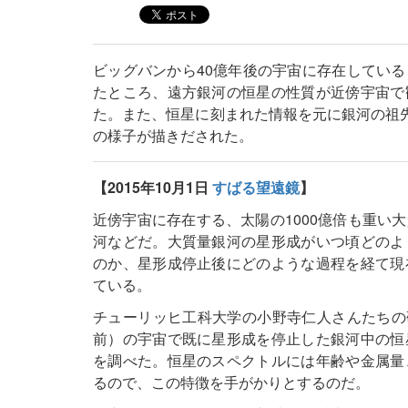
ビッグバンから40億年後の宇宙に存在してい
たところ、遠方銀河の恒星の性質が近傍宇宙で
た。また、恒星に刻まれた情報を元に銀河の祖先
の様子が描きだされた。
【2015年10月1日
すばる望遠鏡
】
近傍宇宙に存在する、太陽の1000億倍も重い
河などだ。大質量銀河の星形成がいつ頃どのよ
のか、星形成停止後にどのような過程を経て現
ている。
チューリッヒ工科大学の小野寺仁人さんたちの研
前）の宇宙で既に星形成を停止した銀河中の恒
を調べた。恒星のスペクトルには年齢や金属量
るので、この特徴を手がかりとするのだ。