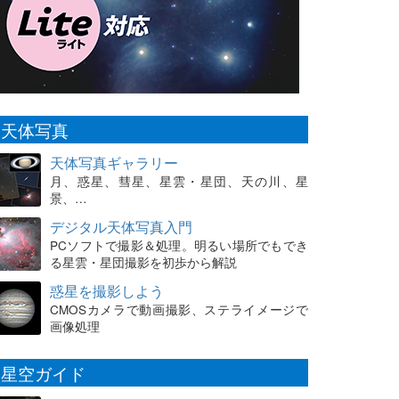
天体写真
天体写真ギャラリー
月、惑星、彗星、星雲・星団、天の川、星
景、…
デジタル天体写真入門
PCソフトで撮影＆処理。明るい場所でもでき
る星雲・星団撮影を初歩から解説
惑星を撮影しよう
CMOSカメラで動画撮影、ステライメージで
画像処理
星空ガイド