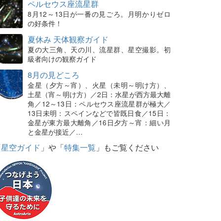
ペルセウス座流星群
8月12～13日が一番の見ごろ。月明かりゼロ
の好条件！
夏休み 天体観察ガイド
夏の大三角、天の川、流星群、星空撮影。初
級者向けの観察ガイド
8月の見どころ
金星（夕方～宵）、火星（未明～明け方）、
土星（宵～明け方）／2日：水星が西方最大離
角／12～13日：ペルセウス座流星群が極大／
13日未明：スペインなどで皆既日食／15日：
金星が東方最大離角／16日夕方～宵：細い月
と金星が接近／…
「
星空ガイド
」や「
特集一覧
」もご覧ください