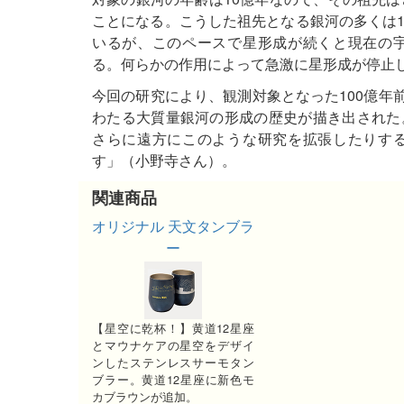
ことになる。こうした祖先となる銀河の多くは
いるが、このペースで星形成が続くと現在の
る。何らかの作用によって急激に星形成が停止
今回の研究により、観測対象となった100億年前
わたる大質量銀河の形成の歴史が描き出された
さらに遠方にこのような研究を拡張したりす
す」（小野寺さん）。
関連商品
オリジナル 天文タンブラ
ー
【星空に乾杯！】黄道12星座
とマウナケアの星空をデザイ
ンしたステンレスサーモタン
ブラー。黄道12星座に新色モ
カブラウンが追加。