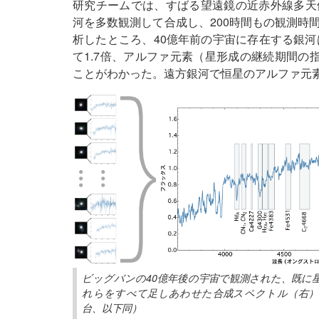
研究チームでは、すばる望遠鏡の近赤外線多天体
河を多数観測して合成し、200時間もの観測時
析したところ、40億年前の宇宙に存在する銀河
て1.7倍、アルファ元素（星形成の継続期間の
ことがわかった。遠方銀河で恒星のアルファ元
ビッグバンの40億年後の宇宙で観測された、既に
れらをすべて足しあわせた合成スペクトル（右）
台、以下同）