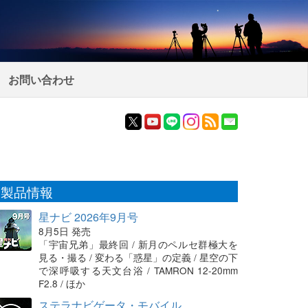
お問い合わせ
製品情報
星ナビ 2026年9月号
8月5日 発売
「宇宙兄弟」最終回 / 新月のペルセ群極大を
見る・撮る / 変わる「惑星」の定義 / 星空の下
で深呼吸する天文台浴 / TAMRON 12-20mm
F2.8 / ほか
ステラナビゲータ・モバイル