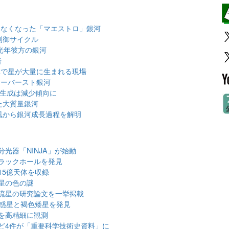
らなくなった「マエストロ」銀河
制御サイクル
光年彼方の銀河
倍
体で星が大量に生まれる現場
ターバースト銀河
星生成は減少傾向に
た大質量銀河
風から銀河成長過程を解明
光器「NINJA」が始動
ラックホールを発見
15億天体を収録
星の色の謎
流星の研究論文を一挙掲載
大惑星と褐色矮星を発見
を高精細に観測
ど4件が「重要科学技術史資料」に