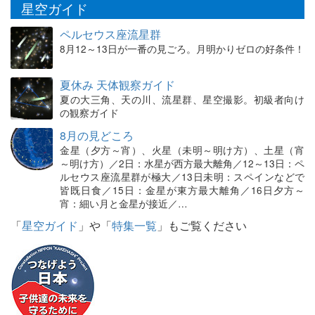
星空ガイド
ペルセウス座流星群
8月12～13日が一番の見ごろ。月明かりゼロの好条件！
夏休み 天体観察ガイド
夏の大三角、天の川、流星群、星空撮影。初級者向け
の観察ガイド
8月の見どころ
金星（夕方～宵）、火星（未明～明け方）、土星（宵
～明け方）／2日：水星が西方最大離角／12～13日：ペ
ルセウス座流星群が極大／13日未明：スペインなどで
皆既日食／15日：金星が東方最大離角／16日夕方～
宵：細い月と金星が接近／…
「
星空ガイド
」や「
特集一覧
」もご覧ください