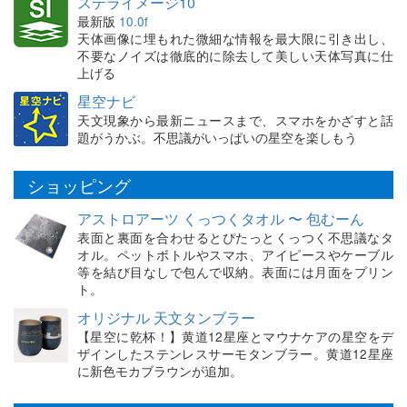
ステライメージ10
最新版
10.0f
天体画像に埋もれた微細な情報を最大限に引き出し、
不要なノイズは徹底的に除去して美しい天体写真に仕
上げる
星空ナビ
天文現象から最新ニュースまで、スマホをかざすと話
題がうかぶ。不思議がいっぱいの星空を楽しもう
ショッピング
アストロアーツ くっつくタオル 〜 包むーん
表面と裏面を合わせるとぴたっとくっつく不思議なタ
オル。ペットボトルやスマホ、アイピースやケーブル
等を結び目なしで包んで収納。表面には月面をプリン
ト。
オリジナル 天文タンブラー
【星空に乾杯！】黄道12星座とマウナケアの星空をデ
ザインしたステンレスサーモタンブラー。黄道12星座
に新色モカブラウンが追加。