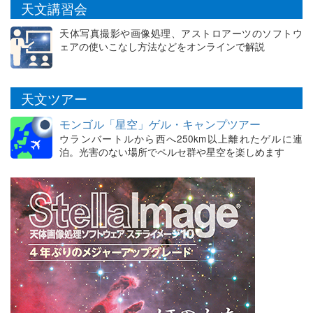
天文講習会
天体写真撮影や画像処理、アストロアーツのソフトウ
ェアの使いこなし方法などをオンラインで解説
天文ツアー
モンゴル「星空」ゲル・キャンプツアー
ウランバートルから西へ250km以上離れたゲルに連
泊。光害のない場所でペルセ群や星空を楽しめます