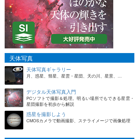
天体写真
天体写真ギャラリー
月、惑星、彗星、星雲・星団、天の川、星景、…
デジタル天体写真入門
PCソフトで撮影＆処理。明るい場所でもできる星雲・
星団撮影を初歩から解説
惑星を撮影しよう
CMOSカメラで動画撮影、ステライメージで画像処理