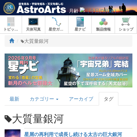
月齢
トピックス
天体写真
星空ガイド
星ナビ
製品情報
ショップ
ト
大質量銀河
ッ
プ
AstroArts
最新
カテゴリー
アーカイブ
タグ
Topics
大質量銀河
星屑の再利用で成長し続ける太古の巨大銀河