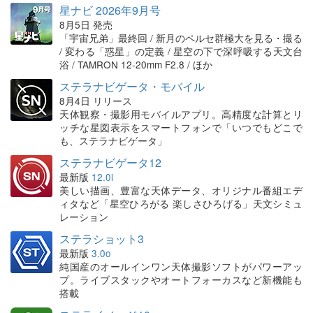
星ナビ 2026年9月号
8月5日 発売
「宇宙兄弟」最終回 / 新月のペルセ群極大を見る・撮る
/ 変わる「惑星」の定義 / 星空の下で深呼吸する天文台
浴 / TAMRON 12-20mm F2.8 / ほか
ステラナビゲータ・モバイル
8月4日 リリース
天体観察・撮影用モバイルアプリ。高精度な計算とリ
ッチな星図表示をスマートフォンで「いつでもどこで
も、ステラナビゲータ」
ステラナビゲータ12
最新版
12.0i
美しい描画、豊富な天体データ、オリジナル番組エデ
ィタなど「星空ひろがる 楽しさひろげる」天文シミュ
レーション
ステラショット3
最新版
3.0o
純国産のオールインワン天体撮影ソフトがパワーアッ
プ。ライブスタックやオートフォーカスなど新機能も
搭載