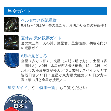
星空ガイド
ペルセウス座流星群
8月12～13日が一番の見ごろ。月明かりゼロの好条件！
夏休み 天体観察ガイド
夏の大三角、天の川、流星群、星空撮影。初級者向け
の観察ガイド
8月の見どころ
金星（夕方～宵）、火星（未明～明け方）、土星（宵
～明け方）／2日：水星が西方最大離角／12～13日：ペ
ルセウス座流星群が極大／13日未明：スペインなどで
皆既日食／15日：金星が東方最大離角／16日夕方～
宵：細い月と金星が接近／…
「
星空ガイド
」や「
特集一覧
」もご覧ください