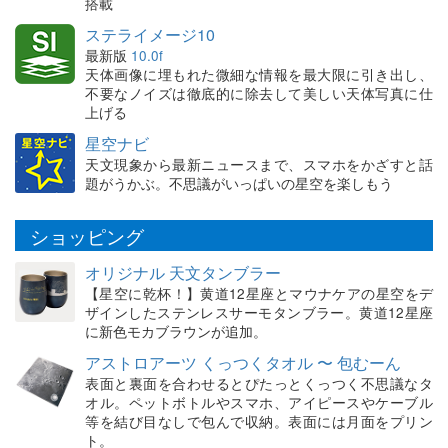
搭載
ステライメージ10
最新版
10.0f
天体画像に埋もれた微細な情報を最大限に引き出し、
不要なノイズは徹底的に除去して美しい天体写真に仕
上げる
星空ナビ
天文現象から最新ニュースまで、スマホをかざすと話
題がうかぶ。不思議がいっぱいの星空を楽しもう
ショッピング
オリジナル 天文タンブラー
【星空に乾杯！】黄道12星座とマウナケアの星空をデ
ザインしたステンレスサーモタンブラー。黄道12星座
に新色モカブラウンが追加。
アストロアーツ くっつくタオル 〜 包むーん
表面と裏面を合わせるとぴたっとくっつく不思議なタ
オル。ペットボトルやスマホ、アイピースやケーブル
等を結び目なしで包んで収納。表面には月面をプリン
ト。