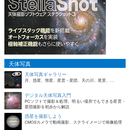
天体写真
天体写真ギャラリー
月、惑星、彗星、星雲・星団、天の川、星景、…
デジタル天体写真入門
PCソフトで撮影＆処理。明るい場所でもできる星雲・
星団撮影を初歩から解説
惑星を撮影しよう
CMOSカメラで動画撮影、ステライメージで画像処理