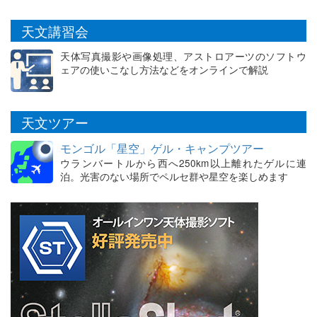
天文講習会
天体写真撮影や画像処理、アストロアーツのソフトウ
ェアの使いこなし方法などをオンラインで解説
天文ツアー
モンゴル「星空」ゲル・キャンプツアー
ウランバートルから西へ250km以上離れたゲルに連
泊。光害のない場所でペルセ群や星空を楽しめます