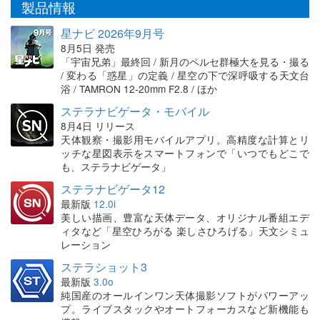
製品情報
星ナビ 2026年9月号
8月5日 発売
「宇宙兄弟」最終回 / 新月のペルセ群極大を見る・撮る
/ 変わる「惑星」の定義 / 星空の下で深呼吸する天文台
浴 / TAMRON 12-20mm F2.8 / ほか
ステラナビゲータ・モバイル
8月4日 リリース
天体観察・撮影用モバイルアプリ。高精度な計算とリ
ッチな星図表示をスマートフォンで「いつでもどこで
も、ステラナビゲータ」
ステラナビゲータ12
最新版
12.0i
美しい描画、豊富な天体データ、オリジナル番組エデ
ィタなど「星空ひろがる 楽しさひろげる」天文シミュ
レーション
ステラショット3
最新版
3.0o
純国産のオールインワン天体撮影ソフトがパワーアッ
プ。ライブスタックやオートフォーカスなど新機能も