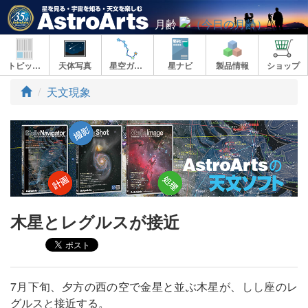
月齢
トピックス
天体写真
星空ガイド
星ナビ
製品情報
ショップ
ト
天文現象
ッ
プ
木星とレグルスが接近
7月下旬、夕方の西の空で金星と並ぶ木星が、しし座のレ
グルスと接近する。