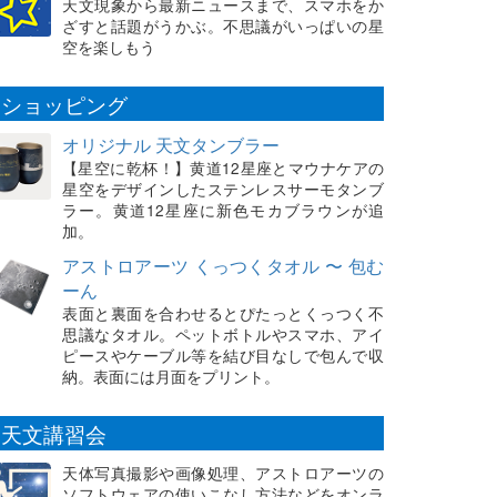
天文現象から最新ニュースまで、スマホをか
ざすと話題がうかぶ。不思議がいっぱいの星
空を楽しもう
ショッピング
オリジナル 天文タンブラー
【星空に乾杯！】黄道12星座とマウナケアの
星空をデザインしたステンレスサーモタンブ
ラー。黄道12星座に新色モカブラウンが追
加。
アストロアーツ くっつくタオル 〜 包む
ーん
表面と裏面を合わせるとぴたっとくっつく不
思議なタオル。ペットボトルやスマホ、アイ
ピースやケーブル等を結び目なしで包んで収
納。表面には月面をプリント。
天文講習会
天体写真撮影や画像処理、アストロアーツの
ソフトウェアの使いこなし方法などをオンラ