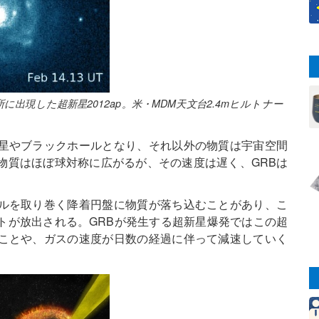
所に出現した超新星2012ap。米・MDM天文台2.4mヒルトナー
星やブラックホールとなり、それ以外の物質は宇宙空間
物質はほぼ球対称に広がるが、その速度は遅く、GRBは
ルを取り巻く降着円盤に物質が落ち込むことがあり、こ
トが放出される。GRBが発生する超新星爆発ではこの超
ことや、ガスの速度が日数の経過に伴って減速していく