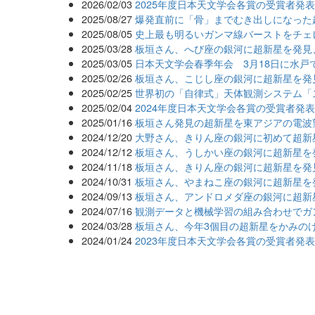
2026/02/03
2025年度日本天文学会各賞の受賞者発
2025/08/27
爆発直前に「骨」までむき出しになった
2025/08/05
史上最も明るいガンマ線バーストをチェ
2025/03/28
板垣さん、へび座の銀河に超新星を発見
2025/03/05
日本天文学会春季年会 3月18日に水戸
2025/02/26
板垣さん、こじし座の銀河に超新星を発
2025/02/25
世界初の「自律式」天体観測システム「
2025/02/04
2024年度日本天文学会各賞の受賞者発
2025/01/16
板垣さん発見の超新星を東アジアの電波
2024/12/20
大野さん、きりん座の銀河に初めて超新
2024/12/12
板垣さん、うしかい座の銀河に超新星を
2024/11/18
板垣さん、きりん座の銀河に超新星を発
2024/10/31
板垣さん、やまねこ座の銀河に超新星を
2024/09/13
板垣さん、アンドロメダ座の銀河に超新
2024/07/16
観測データと機械学習の組み合わせでガ
2024/03/28
板垣さん、今年3個目の超新星をかみの
2024/01/24
2023年度日本天文学会各賞の受賞者発