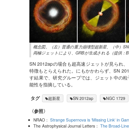
概念図。（左）普通の重力崩壊型超新星、（中）SN 
両極ジェットにより、GRBが生成される（提供：Bill Sax
SN 2012apの場合も超高速ジェットが見ら
特徴もとらえられた。にもかかわらず、SN 20
す結果で、研究グループでは、ジェット中の粒
能性を指摘している。
タグ
超新星
SN 2012ap
NGC 1729
〈参照〉
NRAO：
Strange Supernova is 'Missing Link' in G
The Astrophysical Journal Letters：
The Broad-Line