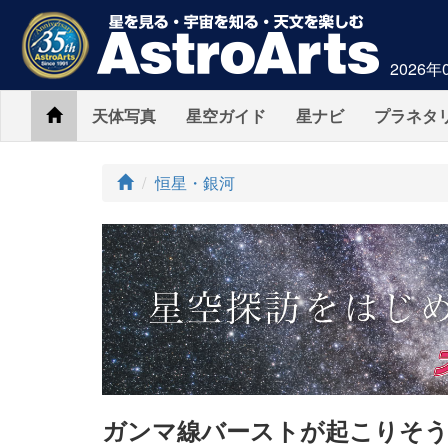
2026年
Home
天体写真
星空ガイド
星ナビ
プラネタ
ト
恒星・銀河
ッ
プ
ガンマ線バーストが起こりそう