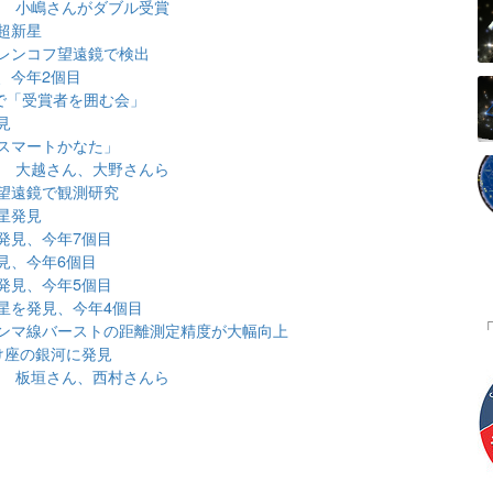
表 小嶋さんがダブル受賞
超新星
レンコフ望遠鏡で検出
、今年2個目
で「受賞者を囲む会」
見
スマートかなた」
表 大越さん、大野さんら
望遠鏡で観測研究
星発見
発見、今年7個目
見、今年6個目
発見、今年5個目
星を発見、今年4個目
ンマ線バーストの距離測定精度が大幅向上
け座の銀河に発見
表 板垣さん、西村さんら