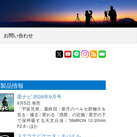
お問い合わせ
製品情報
星ナビ 2026年9月号
8月5日 発売
「宇宙兄弟」最終回 / 新月のペルセ群極大を
見る・撮る / 変わる「惑星」の定義 / 星空の下
で深呼吸する天文台浴 / TAMRON 12-20mm
F2.8 / ほか
ステラナビゲータ・モバイル