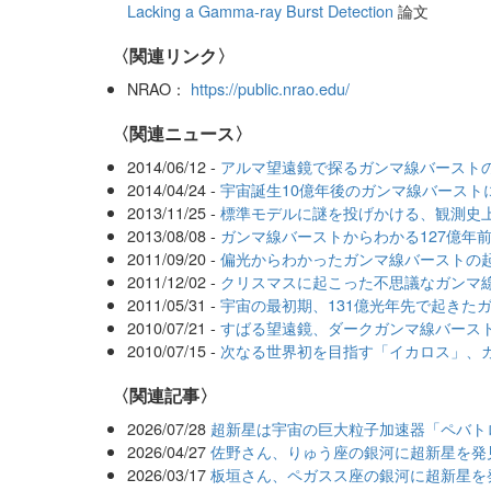
Lacking a Gamma-ray Burst Detection
論文
〈関連リンク〉
NRAO：
https://public.nrao.edu/
〈関連ニュース〉
2014/06/12 -
アルマ望遠鏡で探るガンマ線バースト
2014/04/24 -
宇宙誕生10億年後のガンマ線バースト
2013/11/25 -
標準モデルに謎を投げかける、観測史
2013/08/08 -
ガンマ線バーストからわかる127億年
2011/09/20 -
偏光からわかったガンマ線バーストの
2011/12/02 -
クリスマスに起こった不思議なガンマ
2011/05/31 -
宇宙の最初期、131億光年先で起きた
2010/07/21 -
すばる望遠鏡、ダークガンマ線バース
2010/07/15 -
次なる世界初を目指す「イカロス」、
関連記事
2026/07/28
超新星は宇宙の巨大粒子加速器「ペバト
2026/04/27
佐野さん、りゅう座の銀河に超新星を発見
2026/03/17
板垣さん、ペガスス座の銀河に超新星を