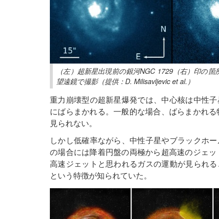
（左）超新星出現前の銀河NGC 1729（右）印の箇
望遠鏡で撮影（提供：D. Milisavljevic et al.）
重力崩壊型の超新星爆発では、中心核は中性子
にばらまかれる。一般的な場合、ばらまかれる
見られない。
しかし低確率ながら、中性子星やブラックホー
の場合には降着円盤の両極から超高速のジェッ
高速ジェットと思われるガスの運動が見られる
という特徴が知られていた。