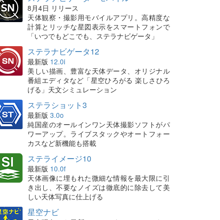
8月4日 リリース
天体観察・撮影用モバイルアプリ。高精度な
計算とリッチな星図表示をスマートフォンで
「いつでもどこでも、ステラナビゲータ」
ステラナビゲータ12
最新版
12.0i
美しい描画、豊富な天体データ、オリジナル
番組エディタなど「星空ひろがる 楽しさひろ
げる」天文シミュレーション
ステラショット3
最新版
3.0o
純国産のオールインワン天体撮影ソフトがパ
ワーアップ。ライブスタックやオートフォー
カスなど新機能も搭載
ステライメージ10
最新版
10.0f
天体画像に埋もれた微細な情報を最大限に引
き出し、不要なノイズは徹底的に除去して美
しい天体写真に仕上げる
星空ナビ