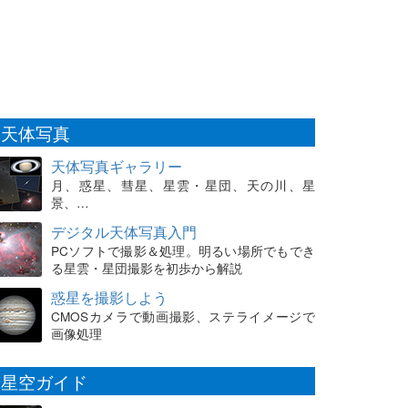
天体写真
天体写真ギャラリー
月、惑星、彗星、星雲・星団、天の川、星
景、…
デジタル天体写真入門
PCソフトで撮影＆処理。明るい場所でもでき
る星雲・星団撮影を初歩から解説
惑星を撮影しよう
CMOSカメラで動画撮影、ステライメージで
画像処理
星空ガイド