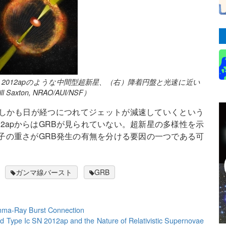
2012apのような中間型超新星、（右）降着円盤と光速に近い
ton, NRAO/AUI/NSF）
れ、しかも日が経つにつれてジェットが減速していくという
12apからはGRBが見られていない。超新星の多様性を示
子の重さがGRB発生の有無を分ける要因の一つである可
ガンマ線バースト
GRB
amma-Ray Burst Connection
d Type Ic SN 2012ap and the Nature of Relativistic Supernovae