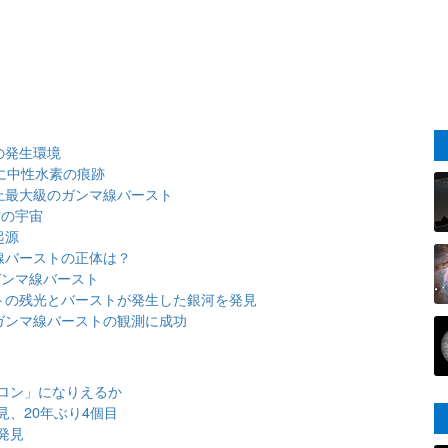
の発生環境
に中性水素の痕跡
上最大級のガンマ線バースト
前の宇宙
起源
線バーストの正体は？
ガンマ線バースト
トの残光とバーストが発生した銀河を発見
ガンマ線バーストの観測に成功
ロン」になりえるか
、20年ぶり4個目
発見