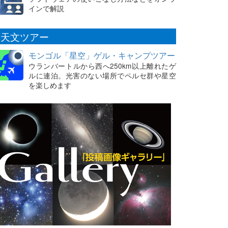
インで解説
天文ツアー
モンゴル「星空」ゲル・キャンプツアー
ウランバートルから西へ250km以上離れたゲ
ルに連泊。光害のない場所でペルセ群や星空
を楽しめます