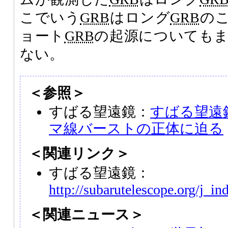
こでいう
GRB
はロング
GRB
の
ョート
GRB
の起源についても
ない。
＜参照＞
すばる望遠鏡：
すばる望遠
マ線バーストの正体に迫る
＜関連リンク＞
すばる望遠鏡：
http://subarutelescope.org/j_in
＜関連ニュース＞