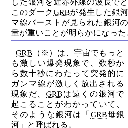
した銀河を近赤外線の波長で
このダーク
GRB
が発生した銀
マ線バーストが見られた銀河
量が重いことが明らかになった
GRB
（※）は、宇宙でもっと
も激しい爆発現象で、数秒か
ら数十秒にわたって突発的に
ガンマ線が激しく放出される
現象だ。
GRB
は遠くの銀河で
起こることがわかっていて、
そのような銀河は「
GRB
母銀
河」と呼ばれる。