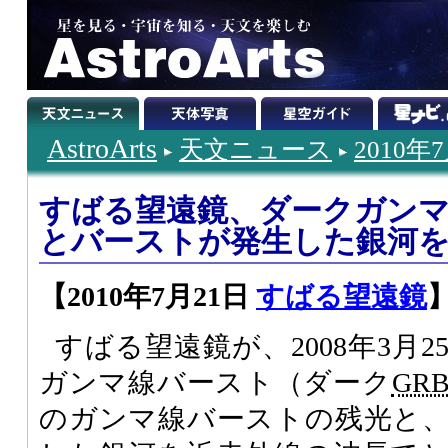
AstroArts
天文ニュース
2010年
すばる望遠鏡、ダークガン
とバーストが発生した銀河
【2010年7月21日
すばる望遠鏡
すばる望遠鏡が、2008年3月
ガンマ線バースト（ダーク
GR
のガンマ線バーストの残光と