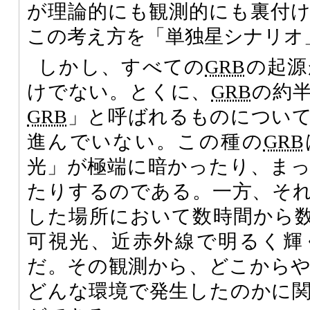
が理論的にも観測的にも裏付
この考え方を「単独星シナリオ
しかし、すべての
GRB
の起源
けでない。とくに、
GRB
の約
GRB
」と呼ばれるものについ
進んでいない。この種の
GRB
光」が極端に暗かったり、ま
たりするのである。一方、そ
した場所において数時間から
可視光、近赤外線で明るく輝
だ。その観測から、どこから
どんな環境で発生したのかに