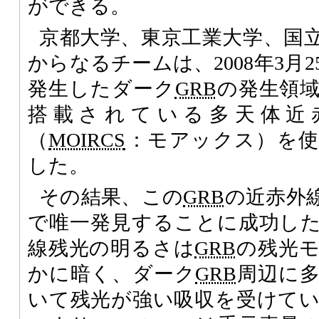
ができる。
京都大学、東京工業大学、国
からなるチームは、2008年3月
発生したダーク
GRB
の発生領
搭載されている多天体近
（
MOIRCS
：モアックス）を使
した。
その結果、この
GRB
の近赤外
で唯一発見することに成功し
線残光の明るさは
GRB
の残光
かに暗く、ダーク
GRB
周辺に
いて残光が強い吸収を受けて