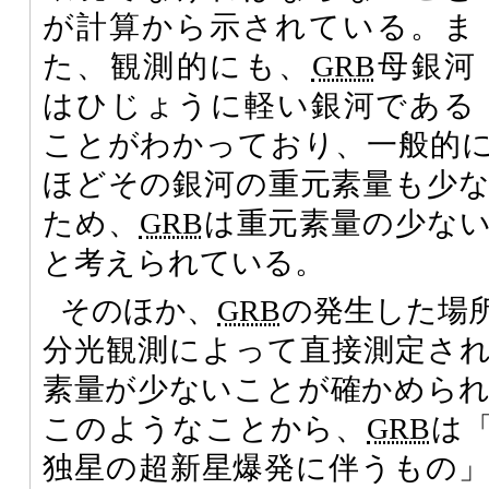
が計算から示されている。ま
た、観測的にも、
GRB
母銀河
はひじょうに軽い銀河である
ことがわかっており、一般的
ほどその銀河の重元素量も少
ため、
GRB
は重元素量の少な
と考えられている。
そのほか、
GRB
の発生した場
分光観測によって直接測定さ
素量が少ないことが確かめら
このようなことから、
GRB
は
独星の超新星爆発に伴うもの