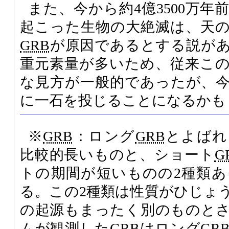
また、今から約4億3500万
起こった生物の大絶滅は、天
GRB
が原因であるとする説が
重元素量が多いため、従来こ
な見方が一般的であったが、
に一石を投じることになるかも
※
GRB
：ロング
GRB
とよばれ
比較的長いものと、ショート
G
トの期間が短いものの2種類
る。この2種類は性質がひじょ
の起源もまったく別のものと
ムが観測した
GRB
はロング
GR