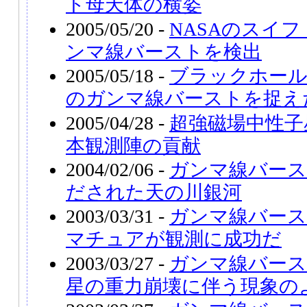
ト母天体の横姿
2005/05/20 -
NASAのスイフ
ンマ線バーストを検出
2005/05/18 -
ブラックホール
のガンマ線バーストを捉え
2005/04/28 -
超強磁場中性子
本観測陣の貢献
2004/02/06 -
ガンマ線バー
だされた天の川銀河
2003/03/31 -
ガンマ線バース
マチュアが観測に成功だ
2003/03/27 -
ガンマ線バース
星の重力崩壊に伴う現象の