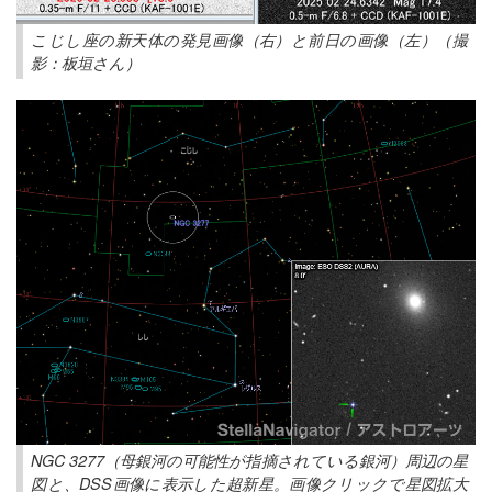
こじし座の新天体の発見画像（右）と前日の画像（左）（撮
影：板垣さん）
NGC 3277（母銀河の可能性が指摘されている銀河）周辺の星
図と、DSS画像に表示した超新星。画像クリックで星図拡大