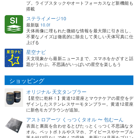
プ。ライブスタックやオートフォーカスなど新機能も
搭載
ステライメージ10
最新版
10.0f
天体画像に埋もれた微細な情報を最大限に引き出し、
不要なノイズは徹底的に除去して美しい天体写真に仕
上げる
星空ナビ
天文現象から最新ニュースまで、スマホをかざすと話
題がうかぶ。不思議がいっぱいの星空を楽しもう
ショッピング
オリジナル 天文タンブラー
【星空に乾杯！】黄道12星座とマウナケアの星空をデ
ザインしたステンレスサーモタンブラー。黄道12星座
に新色モカブラウンが追加。
アストロアーツ くっつくタオル 〜 包むーん
表面と裏面を合わせるとぴたっとくっつく不思議なタ
オル。ペットボトルやスマホ、アイピースやケーブル
等を結び目なしで包んで収納。表面には月面をプリン