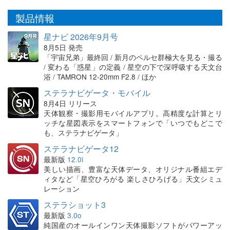
製品情報
星ナビ 2026年9月号
8月5日 発売
「宇宙兄弟」最終回 / 新月のペルセ群極大を見る・撮る
/ 変わる「惑星」の定義 / 星空の下で深呼吸する天文台
浴 / TAMRON 12-20mm F2.8 / ほか
ステラナビゲータ・モバイル
8月4日 リリース
天体観察・撮影用モバイルアプリ。高精度な計算とリ
ッチな星図表示をスマートフォンで「いつでもどこで
も、ステラナビゲータ」
ステラナビゲータ12
最新版
12.0i
美しい描画、豊富な天体データ、オリジナル番組エデ
ィタなど「星空ひろがる 楽しさひろげる」天文シミュ
レーション
ステラショット3
最新版
3.0o
純国産のオールインワン天体撮影ソフトがパワーアッ