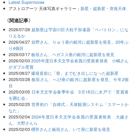
Latest Supernovae
アストロアーツ 天体写真ギャラリー：
新星・超新星・突発天体
関連記事
2026/07/28
超新星は宇宙の巨大粒子加速器「ペバトロン」にな
りえるか
2026/04/27
佐野さん、りゅう座の銀河に超新星を発見、20年ぶ
り4個目
2026/03/17
板垣さん、ペガスス座の銀河に超新星を発見
2026/02/03
2025年度日本天文学会各賞の受賞者発表 小嶋さん
がダブル受賞
2025/08/27
爆発直前に「骨」までむき出しになった超新星
2025/03/28
板垣さん、へび座の銀河に超新星を発見、今年2個
目
2025/03/05
日本天文学会春季年会 3月18日に水戸で「受賞者
を囲む会」
2025/02/25
世界初の「自律式」天体観測システム「スマートか
なた」
2025/02/04
2024年度日本天文学会各賞の受賞者発表 大越さ
ん、大野さんら
2025/02/03
櫻井さんと板垣さん、いて座に新星を発見