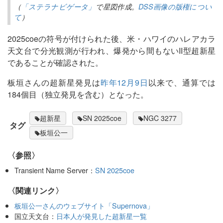
（
「ステラナビゲータ」
で星図作成。
DSS画像の版権につい
て
）
2025coeの符号が付けられた後、米・ハワイのハレアカラ
天文台で分光観測が行われ、爆発から間もないII型超新星
であることが確認された。
板垣さんの超新星発見は
昨年12月9日
以来で、通算では
184個目（独立発見を含む）となった。
超新星
SN 2025coe
NGC 3277
タグ
板垣公一
〈参照〉
Transient Name Server：
SN 2025coe
〈関連リンク〉
板垣公一さんのウェブサイト「Supernova」
国立天文台：
日本人が発見した超新星一覧