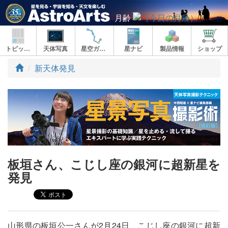
月齢
トピックス
天体写真
星空ガイド
星ナビ
製品情報
ショップ
ト
新天体発見
ッ
プ
板垣さん、こじし座の銀河に超新星を
発見
山形県の板垣公一さんが2月24日、こじし座の銀河に超新