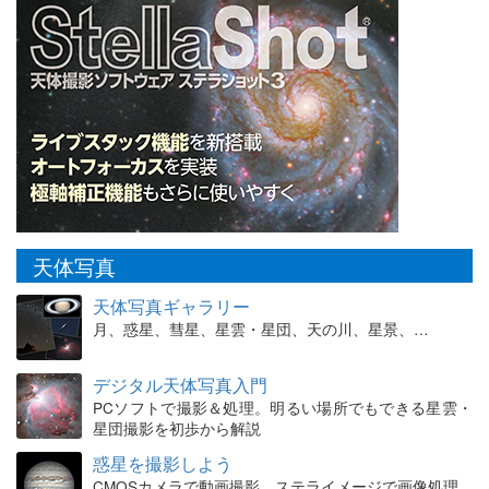
天体写真
天体写真ギャラリー
月、惑星、彗星、星雲・星団、天の川、星景、…
デジタル天体写真入門
PCソフトで撮影＆処理。明るい場所でもできる星雲・
星団撮影を初歩から解説
惑星を撮影しよう
CMOSカメラで動画撮影、ステライメージで画像処理