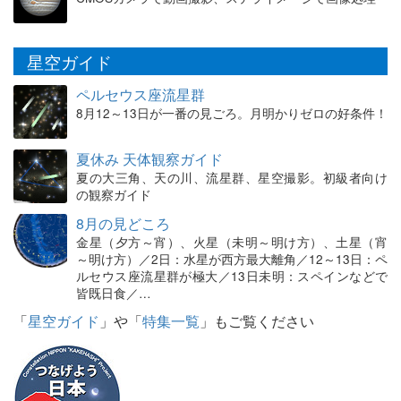
星空ガイド
ペルセウス座流星群
8月12～13日が一番の見ごろ。月明かりゼロの好条件！
夏休み 天体観察ガイド
夏の大三角、天の川、流星群、星空撮影。初級者向け
の観察ガイド
8月の見どころ
金星（夕方～宵）、火星（未明～明け方）、土星（宵
～明け方）／2日：水星が西方最大離角／12～13日：ペ
ルセウス座流星群が極大／13日未明：スペインなどで
皆既日食／…
「
星空ガイド
」や「
特集一覧
」もご覧ください