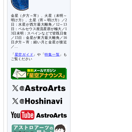
金星（夕方～宵）、火星（未明～
明け方）、土星（宵～明け方）／2
日：水星が西方最大離角／12～13
日：ペルセウス座流星群が極大／1
3日未明：スペインなどで皆既日食
／15日：金星が東方最大離角／16
日夕方～宵：細い月と金星が接近
／…
「
星空ガイド
」や「
特集一覧
」も
ご覧ください