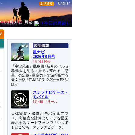
English
6年08月07日
月齢
星ナビ
2026年9月号
8月5日 発売
「宇宙兄弟」最終回 / 新月のペルセ
群極大を見る・撮る / 変わる「惑
星」の定義 / 星空の下で深呼吸する
天文台浴 / TAMRON 12-20mm F2.8 /
ほか
ステラナビゲータ・
モバイル
宇
8月4日 リリース
ガ
天体観察・撮影用モバイルアプ
リ。高精度な計算とリッチな星図
表示をスマートフォンで「いつで
もどこでも、ステラナビゲータ」