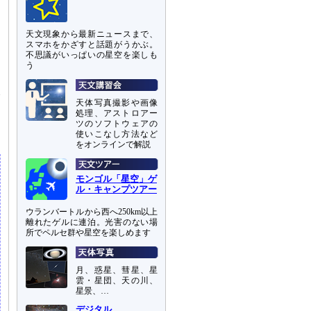
ト
を
天文現象から最新ニュースまで、
スマホをかざすと話題がうかぶ。
り
不思議がいっぱいの星空を楽しも
ン
う
今
天体写真撮影や画像
、
処理、アストロアー
ツのソフトウェアの
使いこなし方法など
をオンラインで解説
モンゴル「星空」ゲ
ル・キャンプツアー
ウランバートルから西へ250km以上
離れたゲルに連泊。光害のない場
所でペルセ群や星空を楽しめます
月、惑星、彗星、星
雲・星団、天の川、
星景、…
デジタル