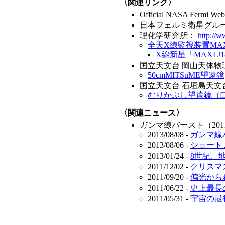
〈関連リンク〉
Official NASA Fermi We
日本フェルミ衛星グル
理化学研究所：
http://w
全天X線監視装置MAX
X線新星「MAXI J18
国立天文台 岡山天体
50cmMITSuME望遠鏡
国立天文台 石垣島天文
むりかぶし望遠鏡（口
〈関連ニュース〉
ガンマ線バースト（201
2013/08/08 -
ガンマ線
2013/08/06 -
ショート
2013/01/24 -
8世紀、
2011/12/02 -
クリスマ
2011/09/20 -
偏光から
2011/06/22 -
史上最長
2011/05/31 -
宇宙の最