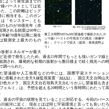
測によって発生源までの
マ線バーストとしては近
った。この距離はビッグ
年齢に相当する。このガン
7A」は「モンスター」とも
のものが38億光年（赤
観測される頻度は60年に
東工大明野MITSuME望遠鏡で撮影されたガ
宙年齢70億年以降に発生
ンマ線バーストの可視光での残光（画像中
は観測史上最大のもの
央）。クリックで拡大（提供：発表資料よ
り）
もとの放射エネルギーが最大
ど近傍で発生したため、過去23年間でもっとも強いガンマ線
観測され、爆発的な初期の放射から数日後まで続く残光への
で調べられた。
た望遠鏡や人工衛星などの中には、国際宇宙ステーショ
棟に搭載された全天X線監視装置「
MAXI
」、国立天文台岡山
遠鏡3色カメラ、国立天文台石垣島天文台むりかぶし望遠鏡も含
フェルミ」は、予想を超える20時間という長時間にわたって
。
、過去の宇宙の状態を見ていることに対応する。今回のバー
の川銀河に近く、現在とほぼ同じ宇宙環境と言っても良いだ