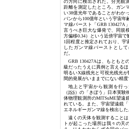
の方向に検出された。分光観
距離を測定したところ、ガン
い38億光年であることがわか
バンから100億年という宇宙
マ線バースト「GRB 13042
言うべき巨大な爆発で、同規模
方偏移0.34）という近傍宇宙で
1回程度と推定されており、宇
したガンマ線バーストとして
だ。
GRB 130427Aは、もと
級だったうえに異例と言えるほ
明るいX線残光と可視光残光が
間的発展がいままでにない精度
地上と宇宙から観測を行っ
（
ISS
）の「きぼう」日本実験
体物理観測所のMITSuME望
れている。また、宇宙望遠鏡「
エネルギーガンマ線を検出した
遠くの天体を観測することは
トが起こった場所は我々の天