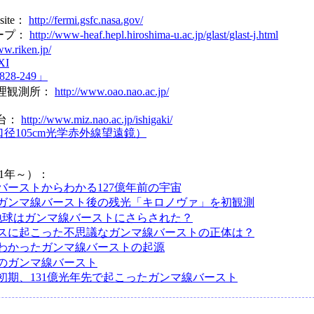
bsite：
http://fermi.gsfc.nasa.gov/
ープ：
http://www-heaf.hepl.hiroshima-u.ac.jp/glast/glast-j.html
ww.riken.jp/
I
28-249」
物理観測所：
http://www.oao.nao.ac.jp/
台：
http://www.miz.nao.ac.jp/ishigaki/
径105cm光学赤外線望遠鏡）
1年～）：
バーストからわかる127億年前の宇宙
ガンマ線バースト後の残光「キロノヴァ」を初観測
地球はガンマ線バーストにさらされた？
スに起こった不思議なガンマ線バーストの正体は？
わかったガンマ線バーストの起源
のガンマ線バースト
初期、131億光年先で起こったガンマ線バースト