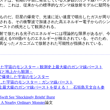
ストは、初期の宇宙に発生している大多数のガンマ線バース
た。これは、従来からの標準的なガンマ線放射モデルに疑問
ものだ。巨星の爆発で、光速に近い速度で噴出したガスが周
される。その衝撃波で加速された高エネルギー電子からのシ
ーストの残光として観測される。
射で放たれる光子のエネルギーには理論的な限界があるが、
超える950億eVものエネルギーが検出されている。そのため
異なったメカニズムで放射された可能性が指摘されている。
発した宇宙のモンスター－観測史上最大級のガンマ線バースト
宙と地上から観測－
”で爆発した宇宙のモンスター
した宇宙のモンスター：ガンマ線バースト
上最大級のガンマ線バーストを捉える！ 石垣島天文台も参
wift See 'Shockingly Bright' Burst
A Nearby Ordinary Monster
論文