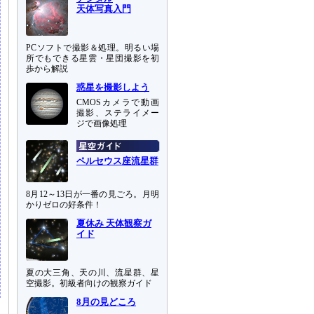
天体写真入門
PCソフトで撮影＆処理。明るい場
所でもできる星雲・星団撮影を初
歩から解説
惑星を撮影しよう
CMOSカメラで動画
撮影、ステライメー
ジで画像処理
ペルセウス座流星群
8月12～13日が一番の見ごろ。月明
かりゼロの好条件！
夏休み 天体観察ガ
イド
夏の大三角、天の川、流星群、星
空撮影。初級者向けの観察ガイド
8月の見どころ