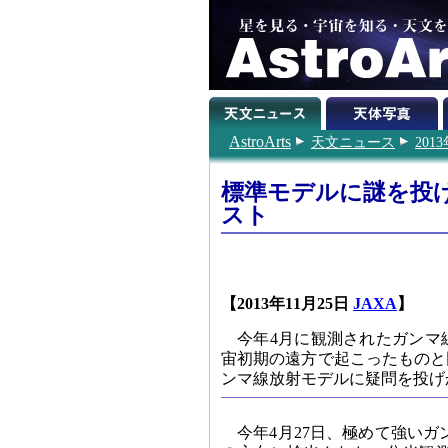
AstroArts
天文ニュース
201
標準モデルに謎を投
スト
【2013年11月25日
JAXA
】
今年4月に観測されたガンマ
宙初期の遠方で起こったものと
ンマ線放射モデルに疑問を投げ
今年4月27日、極めて強い