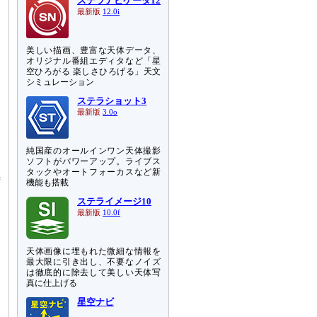
ステラナビゲータ12
最新版
12.0i
美しい描画、豊富な天体データ、
オリジナル番組エディタなど「星
空ひろがる 楽しさひろげる」天文
シミュレーション
ステラショット3
最新版
3.0o
純国産のオールインワン天体撮影
ソフトがパワーアップ。ライブス
と
タックやオートフォーカスなど新
時
機能も搭載
ステライメージ10
ン
最新版
10.0f
天
ま
天体画像に埋もれた微細な情報を
高
最大限に引き出し、不要なノイズ
は徹底的に除去して美しい天体写
真に仕上げる
ス
ろ
星空ナビ