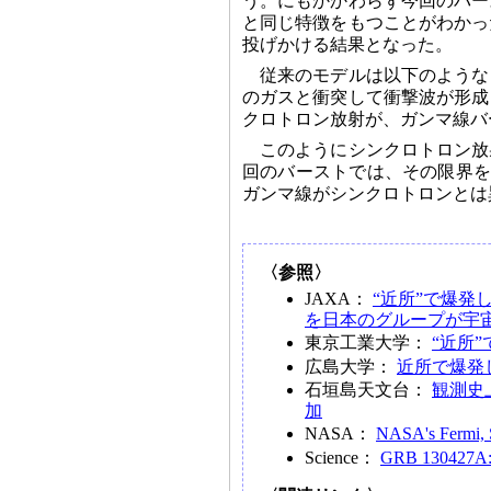
う。にもかかわらず今回のバー
と同じ特徴をもつことがわかっ
投げかける結果となった。
従来のモデルは以下のような
のガスと衝突して衝撃波が形成
クロトロン放射が、ガンマ線バ
このようにシンクロトロン放
回のバーストでは、その限界を
ガンマ線がシンクロトロンとは
〈参照〉
JAXA：
“近所”で爆
を日本のグループが宇
東京工業大学：
“近所
広島大学：
近所で爆発
石垣島天文台：
観測史
加
NASA：
NASA's Fermi, S
Science：
GRB 130427A: 