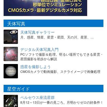
天体写真
天体写真ギャラリー
月、惑星、彗星、星雲・星団、天の川、星景、…
デジタル天体写真入門
PCソフトで撮影＆処理。明るい場所でもできる星雲・
星団撮影を初歩から解説
惑星を撮影しよう
CMOSカメラで動画撮影、ステライメージで画像処理
星空ガイド
ペルセウス座流星群
8月12～13日が一番の見ごろ。月明かりゼロの好条件！