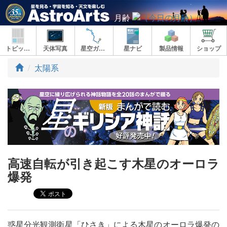
月齢
トピックス
天体写真
星空ガイド
星ナビ
製品情報
ショップ
ト
太陽系
ッ
プ
高速自転が引き起こす木星のオーロラ
爆発
惑星分光観測衛星「ひさき」による木星のオーロラ爆発の