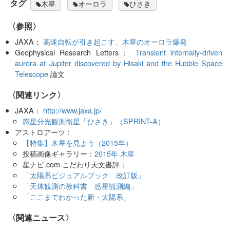
タグ
木星
オーロラ
ひさき
〈参照〉
JAXA：
高速自転が引き起こす、木星のオーロラ爆発
Geophysical Research Letters：
Transient internally-driven
aurora at Jupiter discovered by Hisaki and the Hubble Space
Telescope
論文
〈関連リンク〉
JAXA：
http://www.jaxa.jp/
惑星分光観測衛星「ひさき」（SPRINT-A）
アストロアーツ：
【特集】木星を見よう（2015年）
投稿画像ギャラリー：
2015年 木星
星ナビ.com こだわり天文書評：
「太陽系ビジュアルブック 改訂版」
「天体観測の教科書 惑星観測編」
「ここまでわかった新・太陽系」
〈関連ニュース〉