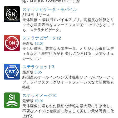
浴 / TAMRON 12-20mm F2.8 / ほか
ステラナビゲータ・モバイル
8月4日 リリース
天体観察・撮影用モバイルアプリ。高精度な計算とリ
ッチな星図表示をスマートフォンで「いつでもどこで
も、ステラナビゲータ」
ステラナビゲータ12
最新版
12.0i
美しい描画、豊富な天体データ、オリジナル番組エデ
ィタなど「星空ひろがる 楽しさひろげる」天文シミュ
レーション
ステラショット3
最新版
3.0o
純国産のオールインワン天体撮影ソフトがパワーアッ
プ。ライブスタックやオートフォーカスなど新機能も
搭載
ステライメージ10
最新版
10.0f
天体画像に埋もれた微細な情報を最大限に引き出し、
不要なノイズは徹底的に除去して美しい天体写真に仕
上げる