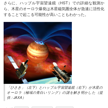
さらに、ハッブル宇宙望遠鏡（HST）での詳細な観測か
ら、木星のオーロラ爆発は木星磁気圏全体が急速に活性化
することで起こる可能性が高いこともわかった。
「ひさき」（左下）とハッブル宇宙望遠鏡（右下）が木星の
オーロラ（極域の青白いリング）の謎を解き明かした（提
供：JAXA）