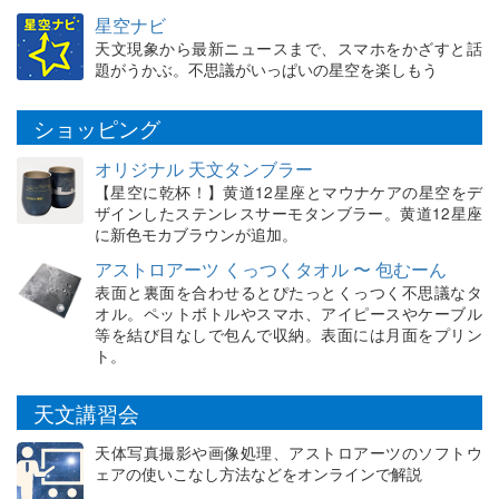
星空ナビ
天文現象から最新ニュースまで、スマホをかざすと話
題がうかぶ。不思議がいっぱいの星空を楽しもう
ショッピング
オリジナル 天文タンブラー
【星空に乾杯！】黄道12星座とマウナケアの星空をデ
ザインしたステンレスサーモタンブラー。黄道12星座
に新色モカブラウンが追加。
アストロアーツ くっつくタオル 〜 包むーん
表面と裏面を合わせるとぴたっとくっつく不思議なタ
オル。ペットボトルやスマホ、アイピースやケーブル
等を結び目なしで包んで収納。表面には月面をプリン
ト。
天文講習会
天体写真撮影や画像処理、アストロアーツのソフトウ
ェアの使いこなし方法などをオンラインで解説