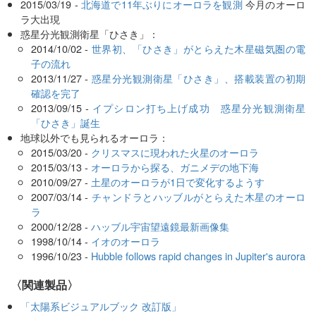
2015/03/19 -
北海道で11年ぶりにオーロラを観測
今月のオーロ
ラ大出現
惑星分光観測衛星「ひさき」：
2014/10/02 -
世界初、「ひさき」がとらえた木星磁気圏の電
子の流れ
2013/11/27 -
惑星分光観測衛星「ひさき」、搭載装置の初期
確認を完了
2013/09/15 -
イプシロン打ち上げ成功 惑星分光観測衛星
「ひさき」誕生
地球以外でも見られるオーロラ：
2015/03/20 -
クリスマスに現われた火星のオーロラ
2015/03/13 -
オーロラから探る、ガニメデの地下海
2010/09/27 -
土星のオーロラが1日で変化するようす
2007/03/14 -
チャンドラとハッブルがとらえた木星のオーロ
ラ
2000/12/28 -
ハッブル宇宙望遠鏡最新画像集
1998/10/14 -
イオのオーロラ
1996/10/23 -
Hubble follows rapid changes in Jupiter's aurora
〈関連製品〉
「太陽系ビジュアルブック 改訂版」