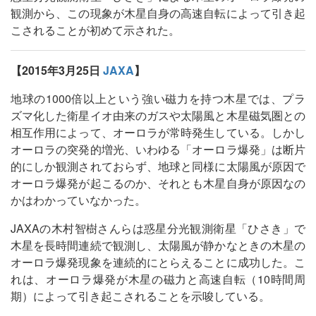
観測から、この現象が木星自身の高速自転によって引き起
こされることが初めて示された。
【2015年3月25日
JAXA
】
地球の1000倍以上という強い磁力を持つ木星では、プラ
ズマ化した衛星イオ由来のガスや太陽風と木星磁気圏との
相互作用によって、オーロラが常時発生している。しかし
オーロラの突発的増光、いわゆる「オーロラ爆発」は断片
的にしか観測されておらず、地球と同様に太陽風が原因で
オーロラ爆発が起こるのか、それとも木星自身が原因なの
かはわかっていなかった。
JAXAの木村智樹さんらは惑星分光観測衛星「ひさき」で
木星を長時間連続で観測し、太陽風が静かなときの木星の
オーロラ爆発現象を連続的にとらえることに成功した。こ
れは、オーロラ爆発が木星の磁力と高速自転（10時間周
期）によって引き起こされることを示唆している。