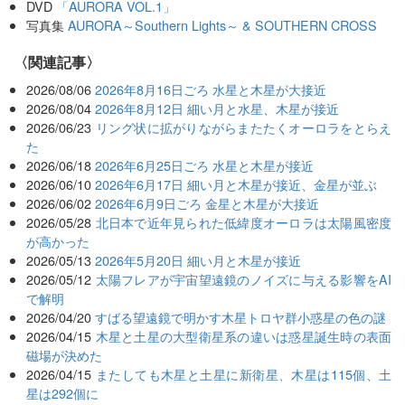
DVD
「AURORA VOL.1」
写真集
AURORA～Southern Lights～ & SOUTHERN CROSS
関連記事
2026/08/06
2026年8月16日ごろ 水星と木星が大接近
2026/08/04
2026年8月12日 細い月と水星、木星が接近
2026/06/23
リング状に拡がりながらまたたくオーロラをとらえ
た
2026/06/18
2026年6月25日ごろ 水星と木星が接近
2026/06/10
2026年6月17日 細い月と木星が接近、金星が並ぶ
2026/06/02
2026年6月9日ごろ 金星と木星が大接近
2026/05/28
北日本で近年見られた低緯度オーロラは太陽風密度
が高かった
2026/05/13
2026年5月20日 細い月と木星が接近
2026/05/12
太陽フレアが宇宙望遠鏡のノイズに与える影響をAI
で解明
2026/04/20
すばる望遠鏡で明かす木星トロヤ群小惑星の色の謎
2026/04/15
木星と土星の大型衛星系の違いは惑星誕生時の表面
磁場が決めた
2026/04/15
またしても木星と土星に新衛星、木星は115個、土
星は292個に