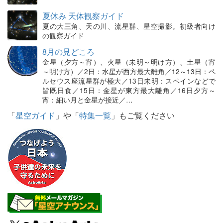
夏休み 天体観察ガイド
夏の大三角、天の川、流星群、星空撮影。初級者向け
の観察ガイド
8月の見どころ
金星（夕方～宵）、火星（未明～明け方）、土星（宵
～明け方）／2日：水星が西方最大離角／12～13日：ペ
ルセウス座流星群が極大／13日未明：スペインなどで
皆既日食／15日：金星が東方最大離角／16日夕方～
宵：細い月と金星が接近／…
「
星空ガイド
」や「
特集一覧
」もご覧ください