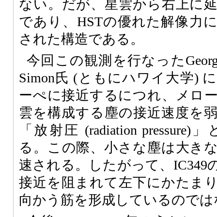
ない。だが、星雲から右上に
であり、HSTの優れた解像力
された構造である。
今回この観測を行なったGeorge He
Simon氏 (ともにハワイ大学
ーぺに接近するにつれ、メロ
雲を構成する塵の接近速度を
「放射圧 (radiation press
る。この際、小さな塵は大き
速される。したがって、IC34
接近を阻まれて左下にかたま
向かう筋を形成しているのでは