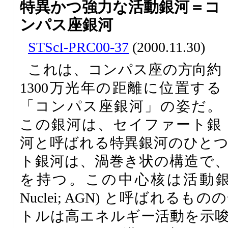
特異かつ強力な活動銀河＝コ
ンパス座銀河
STScI-PRC00-37
(2000.11.30)
これは、コンパス座の方向約
1300万光年の距離に位置する
「コンパス座銀河」の姿だ。
この銀河は、セイファート銀
河と呼ばれる特異銀河のひと
ト銀河は、渦巻き状の構造で
を持つ。この中心核は活動銀河核 (Ac
Nuclei; AGN) と呼ばれる
トルは高エネルギー活動を示