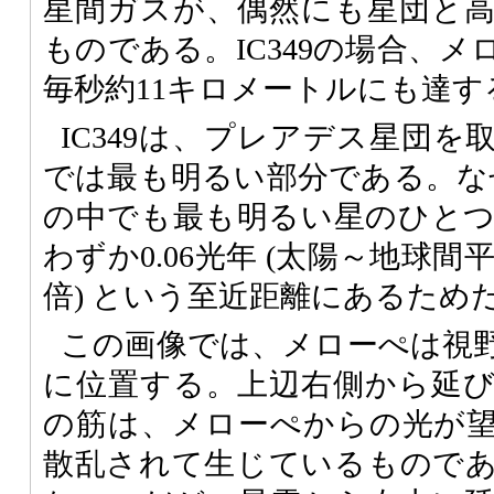
星間ガスが、偶然にも星団と
ものである。IC349の場合、
毎秒約11キロメートルにも達す
IC349は、プレアデス星団
では最も明るい部分である。なぜ
の中でも最も明るい星のひと
わずか0.06光年 (太陽～地球間平
倍) という至近距離にあるため
この画像では、メローぺは視
に位置する。上辺右側から延
の筋は、メローぺからの光が
散乱されて生じているもので