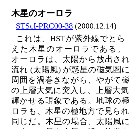
木星のオーロラ
STScI-PRC00-38
(2000.12.14)
これは、HSTが紫外線でとら
えた木星のオーロラである。
オーロラは、太陽から放出さ
流れ (太陽風) が惑星の磁気
周囲を渦巻きながら、やがて
の上層大気に突入し、上層大
輝かせる現象である。地球の
ロラも、木星の極地方で見ら
同じだ。木星の場合、太陽風