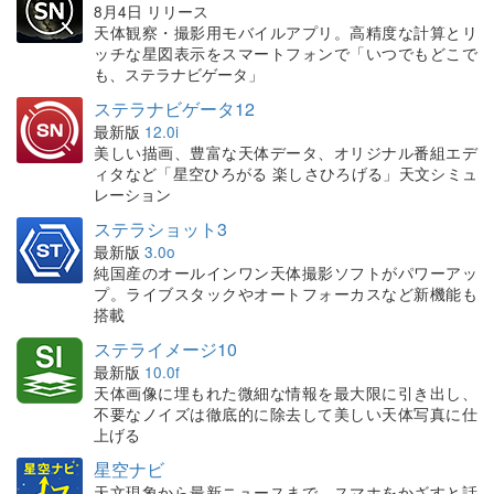
8月4日 リリース
天体観察・撮影用モバイルアプリ。高精度な計算とリ
ッチな星図表示をスマートフォンで「いつでもどこで
も、ステラナビゲータ」
ステラナビゲータ12
最新版
12.0i
美しい描画、豊富な天体データ、オリジナル番組エデ
ィタなど「星空ひろがる 楽しさひろげる」天文シミュ
レーション
ステラショット3
最新版
3.0o
純国産のオールインワン天体撮影ソフトがパワーアッ
プ。ライブスタックやオートフォーカスなど新機能も
搭載
ステライメージ10
最新版
10.0f
天体画像に埋もれた微細な情報を最大限に引き出し、
不要なノイズは徹底的に除去して美しい天体写真に仕
上げる
星空ナビ
天文現象から最新ニュースまで、スマホをかざすと話