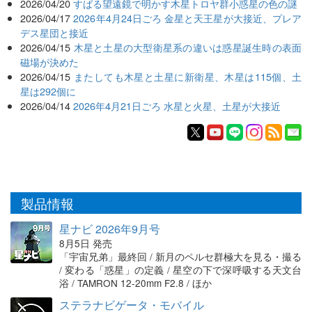
2026/04/20
すばる望遠鏡で明かす木星トロヤ群小惑星の色の謎
2026/04/17
2026年4月24日ごろ 金星と天王星が大接近、プレア
デス星団と接近
2026/04/15
木星と土星の大型衛星系の違いは惑星誕生時の表面
磁場が決めた
2026/04/15
またしても木星と土星に新衛星、木星は115個、土
星は292個に
2026/04/14
2026年4月21日ごろ 水星と火星、土星が大接近
製品情報
星ナビ 2026年9月号
8月5日 発売
「宇宙兄弟」最終回 / 新月のペルセ群極大を見る・撮る
/ 変わる「惑星」の定義 / 星空の下で深呼吸する天文台
浴 / TAMRON 12-20mm F2.8 / ほか
ステラナビゲータ・モバイル