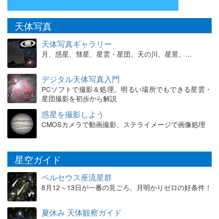
天体写真
天体写真ギャラリー
月、惑星、彗星、星雲・星団、天の川、星景、…
デジタル天体写真入門
PCソフトで撮影＆処理。明るい場所でもできる星雲・
星団撮影を初歩から解説
惑星を撮影しよう
CMOSカメラで動画撮影、ステライメージで画像処理
星空ガイド
ペルセウス座流星群
8月12～13日が一番の見ごろ。月明かりゼロの好条件！
夏休み 天体観察ガイド