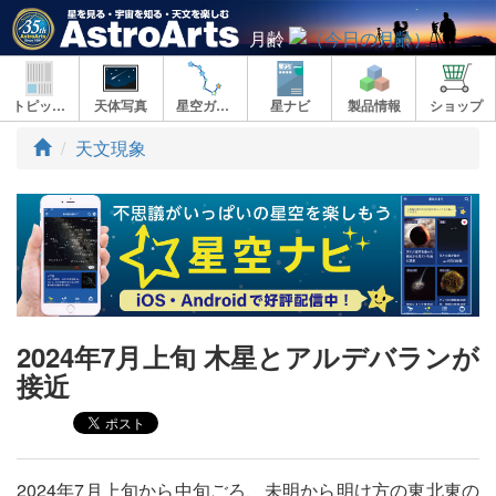
月齢
トピックス
天体写真
星空ガイド
星ナビ
製品情報
ショップ
ト
天文現象
ッ
プ
2024年7月上旬 木星とアルデバランが
接近
2024年7月上旬から中旬ごろ、未明から明け方の東北東の