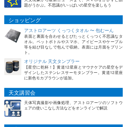
題がうかぶ。不思議がいっぱいの星空を楽しもう
ショッピング
アストロアーツ くっつくタオル 〜 包むーん
表面と裏面を合わせるとぴたっとくっつく不思議なタ
オル。ペットボトルやスマホ、アイピースやケーブル
等を結び目なしで包んで収納。表面には月面をプリン
ト。
オリジナル 天文タンブラー
【星空に乾杯！】黄道12星座とマウナケアの星空をデ
ザインしたステンレスサーモタンブラー。黄道12星座
に新色モカブラウンが追加。
天文講習会
天体写真撮影や画像処理、アストロアーツのソフトウ
ェアの使いこなし方法などをオンラインで解説