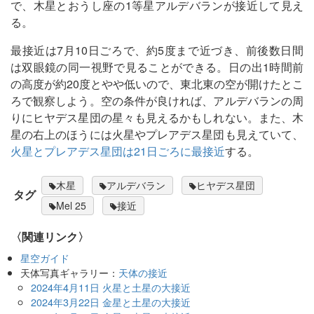
で、木星とおうし座の1等星アルデバランが接近して見え
る。
最接近は7月10日ごろで、約5度まで近づき、前後数日間
は双眼鏡の同一視野で見ることができる。日の出1時間前
の高度が約20度とやや低いので、東北東の空が開けたとこ
ろで観察しよう。空の条件が良ければ、アルデバランの周
りにヒヤデス星団の星々も見えるかもしれない。また、木
星の右上のほうには火星やプレアデス星団も見えていて、
火星とプレアデス星団は21日ごろに最接近
する。
木星
アルデバラン
ヒヤデス星団
タグ
Mel 25
接近
〈関連リンク〉
星空ガイド
天体写真ギャラリー：
天体の接近
2024年4月11日 火星と土星の大接近
2024年3月22日 金星と土星の大接近