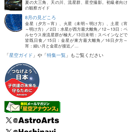
夏の大三角、天の川、流星群、星空撮影。初級者向け
の観察ガイド
8月の見どころ
金星（夕方～宵）、火星（未明～明け方）、土星（宵
～明け方）／2日：水星が西方最大離角／12～13日：ペ
ルセウス座流星群が極大／13日未明：スペインなどで
皆既日食／15日：金星が東方最大離角／16日夕方～
宵：細い月と金星が接近／…
「
星空ガイド
」や「
特集一覧
」もご覧ください