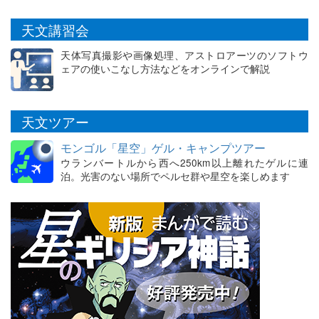
天文講習会
天体写真撮影や画像処理、アストロアーツのソフトウ
ェアの使いこなし方法などをオンラインで解説
天文ツアー
モンゴル「星空」ゲル・キャンプツアー
ウランバートルから西へ250km以上離れたゲルに連
泊。光害のない場所でペルセ群や星空を楽しめます