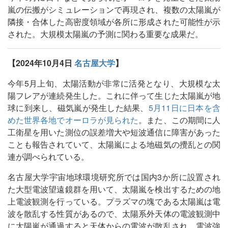
嵐の伝搬がシミュレーションで再現され、複数の太陽嵐が
隣接・合体した高密度領域が各所に形成された可能性が示
された。大規模太陽嵐の予測に関わる重要な成果だ。
【2024年10月4日
名古屋大学
】
今年5月上旬、太陽活動が非常に活発となり、大規模な太
陽フレアが連続発生した。これに伴って生じた太陽嵐が地
球に到来し、磁気嵐が発生した結果、
5月11日に日本を含
めた世界各地でオーロラが見られた
。また、この期間に人
工衛星を用いた測位の誤差増大や短波通信に障害があった
ことも報告されていて、太陽嵐による地磁気の攪乱との関
連が調べられている。
名古屋大学宇宙地球環境研究所では国内3か所に設置され
た大型電波望遠鏡群を用いて、太陽嵐を検出するための地
上電波観測を行っている。プラズマの塊である太陽嵐は電
波を散乱する性質があるので、太陽系外天体の電波観測中
に太陽嵐が通過すると天体からの電波が散乱され、電波強