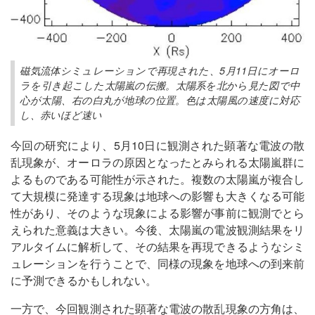
磁気流体シミュレーションで再現された、5月11日にオーロ
ラを引き起こした太陽嵐の伝搬。太陽系を北から見た図で中
心が太陽、右の白丸が地球の位置。色は太陽風の速度に対応
し、赤いほど速い
今回の研究により、5月10日に観測された顕著な電波の散
乱現象が、オーロラの原因となったとみられる太陽嵐群に
よるものである可能性が示された。複数の太陽嵐が複合し
て大規模に発達する現象は地球への影響も大きくなる可能
性があり、そのような現象による影響が事前に観測でとら
えられた意義は大きい。今後、太陽嵐の電波観測結果をリ
アルタイムに解析して、その結果を再現できるようなシミ
ュレーションを行うことで、同様の現象を地球への到来前
に予測できるかもしれない。
一方で、今回観測された顕著な電波の散乱現象の方角は、