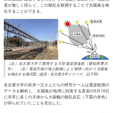
度が激しく揺らぐ。この散乱を観測することで太陽嵐を検
出することができる。
（左）名古屋大学で運用する大型電波望遠鏡（愛知県豊川
市）、（右）電波天体の地上観測により地球へ向かう太陽嵐
を検出する模式図（提供：名古屋大学リリース、以下同）
名古屋大学の岩井一正さんたちの研究チームは電波観測の
データを解析し、太陽嵐が地球に到達する直前の5月10日
に非常に多くの天体から大振幅の散乱反応（下図の赤色）
が得られていたことを見出した。