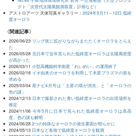
クト「次世代太陽風観測装置」計画など）
アストロアーツ 天体写真ギャラリー：
2024年5月11～12日 低緯
度オーロラ
関連記事
2026/06/23
リング状に拡がりながらまたたくオーロラをとらえ
た
2026/05/28
北日本で近年見られた低緯度オーロラは太陽風密度
が高かった
2026/03/11
小型高機能科学衛星「れいめい」の運用終了
2026/02/18
イオ由来のオーロラを利用して木星プラズマの形を
求める
2025/03/04
星ナビ4月号は「土星の環が消失」と「オーロラの
色の謎」
2024/12/13
日本で撮影された青い低緯度オーロラの出現場所を
推定
2024/11/06
今年5月に日本で見られた低緯度オーロラは高高
度、色の謎も解明
2024/06/28
2つの特殊なオーロラの発生要因が明らかに
2024/05/13
日本など各地で低緯度オーロラを観測