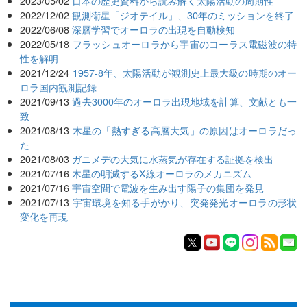
2023/05/02
日本の歴史資料から読み解く太陽活動の周期性
2022/12/02
観測衛星「ジオテイル」、30年のミッションを終了
2022/06/08
深層学習でオーロラの出現を自動検知
2022/05/18
フラッシュオーロラから宇宙のコーラス電磁波の特
性を解明
2021/12/24
1957-8年、太陽活動が観測史上最大級の時期のオー
ロラ国内観測記録
2021/09/13
過去3000年のオーロラ出現地域を計算、文献とも一
致
2021/08/13
木星の「熱すぎる高層大気」の原因はオーロラだっ
た
2021/08/03
ガニメデの大気に水蒸気が存在する証拠を検出
2021/07/16
木星の明滅するX線オーロラのメカニズム
2021/07/16
宇宙空間で電波を生み出す陽子の集団を発見
2021/07/13
宇宙環境を知る手がかり、突発発光オーロラの形状
変化を再現