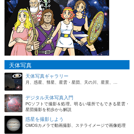
天体写真
天体写真ギャラリー
月、惑星、彗星、星雲・星団、天の川、星景、…
デジタル天体写真入門
PCソフトで撮影＆処理。明るい場所でもできる星雲・
星団撮影を初歩から解説
惑星を撮影しよう
CMOSカメラで動画撮影、ステライメージで画像処理