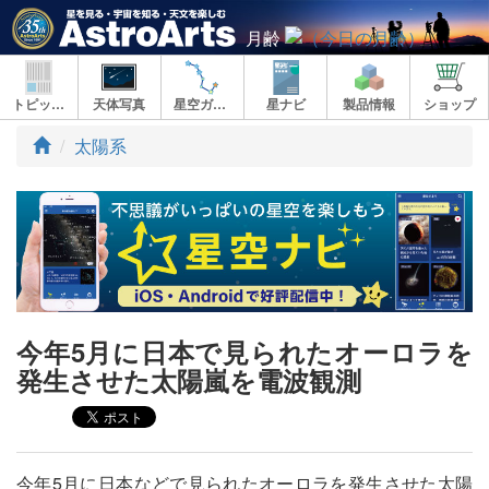
月齢
トピックス
天体写真
星空ガイド
星ナビ
製品情報
ショップ
ト
太陽系
ッ
プ
今年5月に日本で見られたオーロラを
発生させた太陽嵐を電波観測
今年5月に日本などで見られたオーロラを発生させた太陽