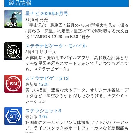
製品情報
星ナビ 2026年9月号
8月5日 発売
「宇宙兄弟」最終回 / 新月のペルセ群極大を見る・撮る
/ 変わる「惑星」の定義 / 星空の下で深呼吸する天文台
浴 / TAMRON 12-20mm F2.8 / ほか
ステラナビゲータ・モバイル
8月4日 リリース
天体観察・撮影用モバイルアプリ。高精度な計算とリ
ッチな星図表示をスマートフォンで「いつでもどこで
も、ステラナビゲータ」
ステラナビゲータ12
最新版
12.0i
美しい描画、豊富な天体データ、オリジナル番組エデ
ィタなど「星空ひろがる 楽しさひろげる」天文シミュ
レーション
ステラショット3
最新版
3.0o
純国産のオールインワン天体撮影ソフトがパワーアッ
プ。ライブスタックやオートフォーカスなど新機能も