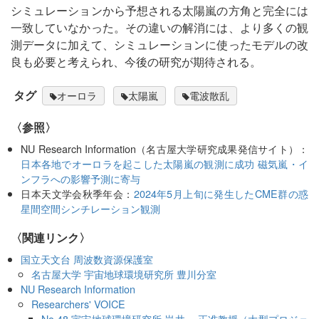
シミュレーションから予想される太陽嵐の方角と完全には
一致していなかった。その違いの解消には、より多くの観
測データに加えて、シミュレーションに使ったモデルの改
良も必要と考えられ、今後の研究が期待される。
タグ
オーロラ
太陽嵐
電波散乱
〈参照〉
NU Research Information（名古屋大学研究成果発信サイト）：
日本各地でオーロラを起こした太陽嵐の観測に成功 磁気嵐・イ
ンフラへの影響予測に寄与
日本天文学会秋季年会：
2024年5月上旬に発生したCME群の惑
星間空間シンチレーション観測
〈関連リンク〉
国立天文台 周波数資源保護室
名古屋大学 宇宙地球環境研究所 豊川分室
NU Research Information
Researchers' VOICE
No.48 宇宙地球環境研究所 岩井 一正准教授（大型プロジェ