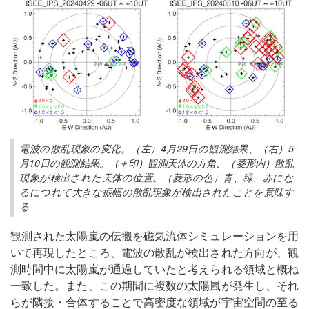
電波の散乱現象の変化。（左）4月29日の観測結果、（右）5
月10日の観測結果。（＋印）観測天体の方角、（菱形内）散乱
現象が検出された天体の位置。（菱形の色）青、緑、赤にな
るにつれて大きな振幅の散乱現象が検出されたことを意味す
る
観測された太陽嵐の伝搬を磁気流体シミュレーションを用
いて再現したところ、電波の散乱が検出された方向が、観
測時間中に太陽嵐が通過していたと考えられる領域と概ね
一致した。また、この期間に複数の太陽嵐が発生し、それ
らが隣接・合体することで高密度な領域が宇宙空間の至る