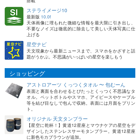
搭載
ステライメージ10
最新版
10.0f
天体画像に埋もれた微細な情報を最大限に引き出し、
不要なノイズは徹底的に除去して美しい天体写真に仕
上げる
星空ナビ
天文現象から最新ニュースまで、スマホをかざすと話
題がうかぶ。不思議がいっぱいの星空を楽しもう
ショッピング
アストロアーツ くっつくタオル 〜 包むーん
表面と裏面を合わせるとぴたっとくっつく不思議なタ
オル。ペットボトルやスマホ、アイピースやケーブル
等を結び目なしで包んで収納。表面には月面をプリン
ト。
オリジナル 天文タンブラー
【星空に乾杯！】黄道12星座とマウナケアの星空をデ
ザインしたステンレスサーモタンブラー。黄道12星座
に新色モカブラウンが追加。