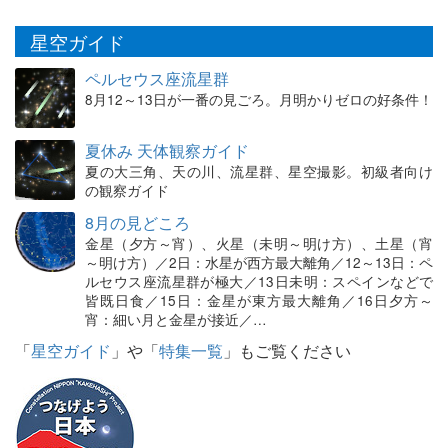
星空ガイド
ペルセウス座流星群
8月12～13日が一番の見ごろ。月明かりゼロの好条件！
夏休み 天体観察ガイド
夏の大三角、天の川、流星群、星空撮影。初級者向け
の観察ガイド
8月の見どころ
金星（夕方～宵）、火星（未明～明け方）、土星（宵
～明け方）／2日：水星が西方最大離角／12～13日：ペ
ルセウス座流星群が極大／13日未明：スペインなどで
皆既日食／15日：金星が東方最大離角／16日夕方～
宵：細い月と金星が接近／…
「
星空ガイド
」や「
特集一覧
」もご覧ください