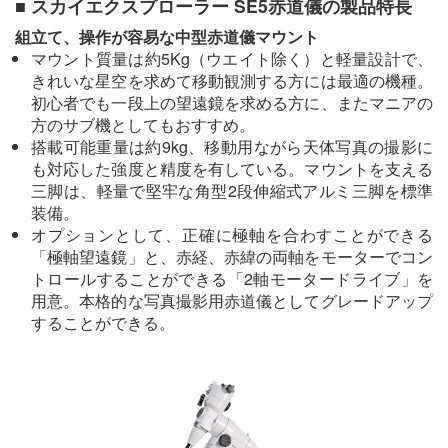
■ スカイエクスプローラー SE5赤道儀の製品特長
組立て、操作が容易な中型赤道儀マウント
マウント質量は約5Kg（ウエイト除く）と軽量設計で、
きれいな星空を求めて移動観測する方には最適の機種。
初心者でも一段上の望遠鏡を求める方に、またマニアの
方のサブ機としてもおすすめ。
搭載可能重量は約9kg、移動用ながら天体写真の撮影に
も対応した強度と精度を有している。マウントを支える
三脚は、軽量で堅牢な角型2段伸縮式アルミ三脚を標準
装備。
オプションとして、正確に極軸を合わすことができる
「極軸望遠鏡」と、赤経、赤緯の両軸をモーターでコン
トロールすることができる「2軸モータードライブ」を
用意。本格的な写真撮影用赤道儀としてグレードアップ
することができる。