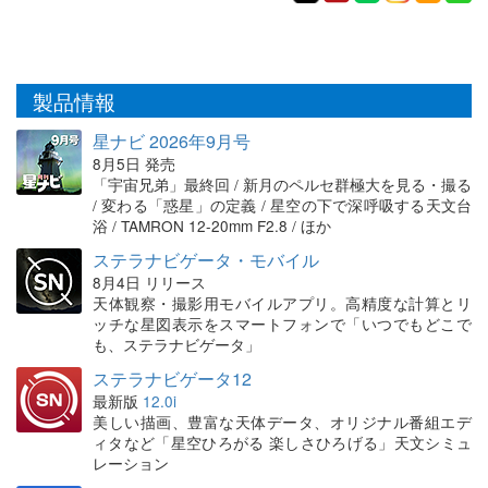
製品情報
星ナビ 2026年9月号
8月5日 発売
「宇宙兄弟」最終回 / 新月のペルセ群極大を見る・撮る
/ 変わる「惑星」の定義 / 星空の下で深呼吸する天文台
浴 / TAMRON 12-20mm F2.8 / ほか
ステラナビゲータ・モバイル
8月4日 リリース
天体観察・撮影用モバイルアプリ。高精度な計算とリ
ッチな星図表示をスマートフォンで「いつでもどこで
も、ステラナビゲータ」
ステラナビゲータ12
最新版
12.0i
美しい描画、豊富な天体データ、オリジナル番組エデ
ィタなど「星空ひろがる 楽しさひろげる」天文シミュ
レーション