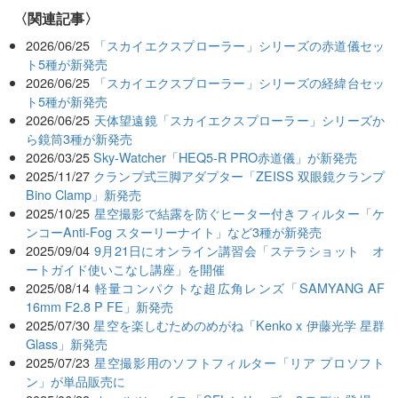
関連記事
2026/06/25
「スカイエクスプローラー」シリーズの赤道儀セッ
ト5種が新発売
2026/06/25
「スカイエクスプローラー」シリーズの経緯台セッ
ト5種が新発売
2026/06/25
天体望遠鏡「スカイエクスプローラー」シリーズか
ら鏡筒3種が新発売
2026/03/25
Sky-Watcher「HEQ5-R PRO赤道儀」が新発売
2025/11/27
クランプ式三脚アダプター「ZEISS 双眼鏡クランプ
Bino Clamp」新発売
2025/10/25
星空撮影で結露を防ぐヒーター付きフィルター「ケ
ンコーAnti-Fog スターリーナイト」など3種が新発売
2025/09/04
9月21日にオンライン講習会「ステラショット オ
ートガイド使いこなし講座」を開催
2025/08/14
軽量コンパクトな超広角レンズ「SAMYANG AF
16mm F2.8 P FE」新発売
2025/07/30
星空を楽しむためのめがね「Kenko x 伊藤光学 星群
Glass」新発売
2025/07/23
星空撮影用のソフトフィルター「リア プロソフト
ン」が単品販売に