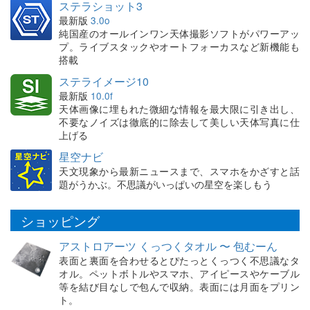
ステラショット3
最新版
3.0o
純国産のオールインワン天体撮影ソフトがパワーアッ
プ。ライブスタックやオートフォーカスなど新機能も
搭載
ステライメージ10
最新版
10.0f
天体画像に埋もれた微細な情報を最大限に引き出し、
不要なノイズは徹底的に除去して美しい天体写真に仕
上げる
星空ナビ
天文現象から最新ニュースまで、スマホをかざすと話
題がうかぶ。不思議がいっぱいの星空を楽しもう
ショッピング
アストロアーツ くっつくタオル 〜 包むーん
表面と裏面を合わせるとぴたっとくっつく不思議なタ
オル。ペットボトルやスマホ、アイピースやケーブル
等を結び目なしで包んで収納。表面には月面をプリン
ト。