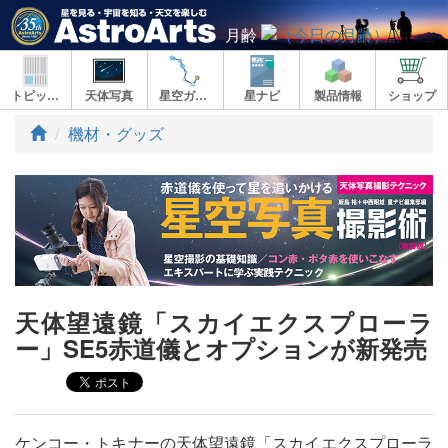
月齢
トピックス
天体写真
星空ガイド
星ナビ
製品情報
ショップ
ト
機材・グッズ
ッ
プ
天体望遠鏡「スカイエクスプローラ
ー」SE5赤道儀とオプションが新発売
ケンコー・トキナーの天体望遠鏡「スカイエクスプローラ