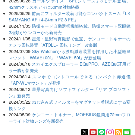
2025/06/28
カールツァイス「SFLシリーズ」3モデル登場、
42mmクラスボディに50mm対物搭載
2025/05/25
前面にフィルター装着可能なコンパクトズーム「LK
SAMYANG AF 14-24mm F2.8 FE」
2024/11/05
防振モード自動選択機能搭載、防振スマート双眼鏡
2種類がケンコーから新発売
2024/11/05
星景・星野写真撮影で重宝、ケンコー・トキナーの
カメラ回転装置「ATOLL+ 回転リング」改良版
2024/07/09
Sky-Watcherから波動減速装置を採用した小型軽量
マウント「WAVE100i」「WAVE150i」が新登場
2024/06/18
スカイエクスプローラー EQ6PRO、AZEQ6GT用ピ
ラー脚が新発売
2024/06/14
スマホでコントロールできるコンパクト赤道儀
「AP-WLマウント」が登場
2024/06/13
星景写真向けソフトフィルター「リア プロソフト
ン」新発売
2024/05/22
ねじ込み式フィルターをマグネット着脱式にする変
換リング
2024/05/09
ケンコー・トキナー、MOEBIUS鏡筒用72mmフロ
ーライト対物レンズを新発売