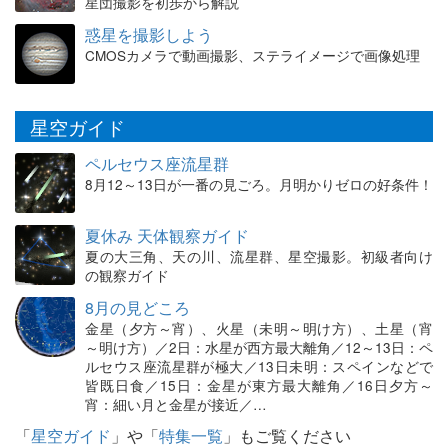
星団撮影を初歩から解説
惑星を撮影しよう
CMOSカメラで動画撮影、ステライメージで画像処理
星空ガイド
ペルセウス座流星群
8月12～13日が一番の見ごろ。月明かりゼロの好条件！
夏休み 天体観察ガイド
夏の大三角、天の川、流星群、星空撮影。初級者向け
の観察ガイド
8月の見どころ
金星（夕方～宵）、火星（未明～明け方）、土星（宵
～明け方）／2日：水星が西方最大離角／12～13日：ペ
ルセウス座流星群が極大／13日未明：スペインなどで
皆既日食／15日：金星が東方最大離角／16日夕方～
宵：細い月と金星が接近／…
「
星空ガイド
」や「
特集一覧
」もご覧ください