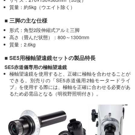
質量：約5kg（ウエイト除く）
■ 三脚の主な仕様
形式：角型2段伸縮式アルミ三脚
高さ（畳んだ状態）：800～1300mm
質量：2.6kg
■ SE5用極軸望遠鏡セットの製品特長
SE5赤道儀専用の極軸望遠鏡
極軸望遠鏡を使用すると、正確に極軸を合わせることが
できる。別売りの「SE5赤道儀用2軸モータードライ
ブ」を使用する際には、極軸を正確に合わせる必要があ
るため必需品となる（明視野照明付き）。