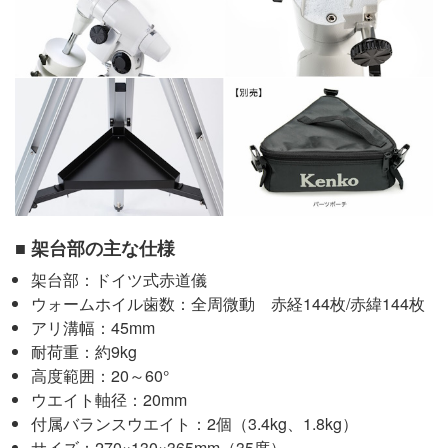
■ 架台部の主な仕様
架台部：ドイツ式赤道儀
ウォームホイル歯数：全周微動 赤経144枚/赤緯144枚
アリ溝幅：45mm
耐荷重：約9kg
高度範囲：20～60°
ウエイト軸径：20mm
付属バランスウエイト：2個（3.4kg、1.8kg）
サイズ：270×130×365mm（35度）