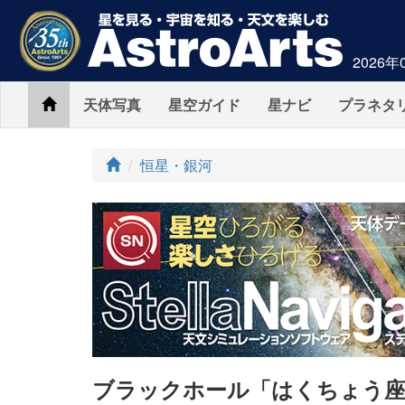
2026年
Home
天体写真
星空ガイド
星ナビ
プラネタ
ト
恒星・銀河
ッ
プ
ブラックホール「はくちょう座