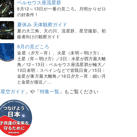
ペルセウス座流星群
8月12～13日が一番の見ごろ。月明かりゼロ
の好条件！
夏休み 天体観察ガイド
夏の大三角、天の川、流星群、星空撮影。初
級者向けの観察ガイド
8月の見どころ
金星（夕方～宵）、火星（未明～明け方）、
土星（宵～明け方）／2日：水星が西方最大離
角／12～13日：ペルセウス座流星群が極大／
13日未明：スペインなどで皆既日食／15日：
金星が東方最大離角／16日夕方～宵：細い月
と金星が接近／…
「
星空ガイド
」や「
特集一覧
」もご覧ください