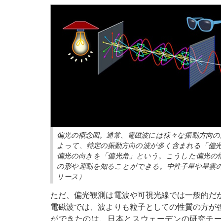
偏光の概念図。通常、電磁波には様々な振動方向
よって、特定の振動方向の波が多く含まれる「偏
偏光の向きを「偏光角」という。こうした偏光の
の形や運動を知ることができる。中性子星や星雲
リース）
ただ、偏光観測は電波や可視光線では一般的だ
電磁波では、波よりも粒子としての性質の方が
ができたのは、日本とスウェーデンの研究チー