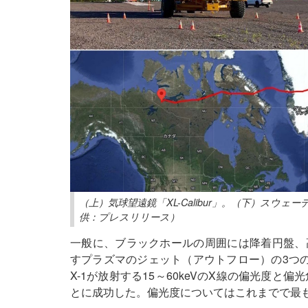
（上）気球望遠鏡「XL-Calibur」。（下）ス
供：プレスリリース）
一般に、ブラックホールの周囲には降着円盤、
すプラズマのジェット（アウトフロー）の3つの構
X-1が放射する15～60keVのX線の偏光度
とに成功した。偏光度についてはこれまでで最