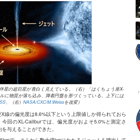
。伴星の超巨星が青白く見えている。（右）「はくちょう座X-
ールに物質が落ち込み、降着円盤を形づくっている。上下には
SS
、（右）
NASA/CXC/M.Weiss
を改変）
の硬X線の偏光度は8.6%以下という上限値しか得られておら
のXL-Caliburでは、偏光度がおよそ5.0%と測定さ
約を与えることができた。
25kmで、そこから数十億kmにわたるジェットを噴出して