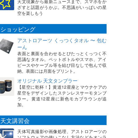
天文現象から最新ニュースまで、スマホをか
ざすと話題がうかぶ。不思議がいっぱいの星
空を楽しもう
ショッピング
アストロアーツ くっつくタオル 〜 包む
ーん
表面と裏面を合わせるとぴたっとくっつく不
思議なタオル。ペットボトルやスマホ、アイ
ピースやケーブル等を結び目なしで包んで収
納。表面には月面をプリント。
オリジナル 天文タンブラー
【星空に乾杯！】黄道12星座とマウナケアの
星空をデザインしたステンレスサーモタンブ
ラー。黄道12星座に新色モカブラウンが追
加。
天文講習会
天体写真撮影や画像処理、アストロアーツの
ソフトウェアの使いこなし方法などをオンラ