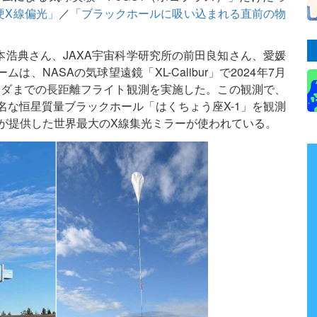
硬X線偏光」
／
「ブラックホールに吸い込まれる直前の物
浩典さん、JAXA宇宙科学研究所の前田良知さん、愛媛
NASAの気球望遠鏡「XL-Calibur」で2024年7月
ナダまでの長距離フライト観測を実施した。この観測で、
名な恒星質量ブラックホール「はくちょう座X-1」を観測
チームが提供した世界最大のX線集光ミラーが使われている。