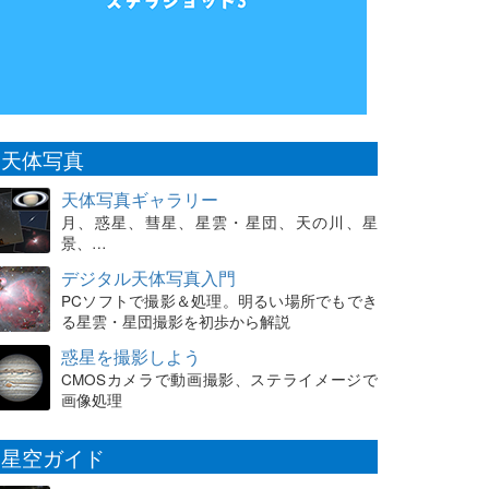
天体写真
天体写真ギャラリー
月、惑星、彗星、星雲・星団、天の川、星
景、…
デジタル天体写真入門
PCソフトで撮影＆処理。明るい場所でもでき
る星雲・星団撮影を初歩から解説
惑星を撮影しよう
CMOSカメラで動画撮影、ステライメージで
画像処理
星空ガイド