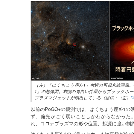
（左）「はくちょう座X-1」付近の可視光線画像
1」の想像図。右側の青白い伴星からブラックホ
プラズマジェットが噴出している（提供：（左）
D
以前のPoGO+の観測では、はくちょう座X-1
ず、偏光がごく弱いことしかわからなかった。今回
れ、コロナプラズマの形や位置、起源に強い制
はくちょう座X-1のブラックホールは直径が約1