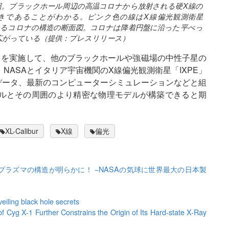
報。ブラックホール周辺の高温コロナから放射される硬X線の
きであることがわかる。ピンク色の線はX線偏光観測衛星
されるコロナの構造の断面図。コロナは降着円盤に沿った平べっ
広がっている（提供：プレスリリース）
フライトを実施して、他のブラックホールや強磁場の中性子星の
ASAとイタリア宇宙機関のX線偏光観測衛星「IXPE」
測データ、最新のコンピューターシミュレーションなどと組
ルとその周囲のより精密な物理モデルが構築できると期
XL-Calibur
X線
偏光
ラズマの構造が明らかに！ −NASAの気球に世界最大の日本製
eiling black hole secrets
of Cyg X-1 Further Constrains the Origin of Its Hard-state X-Ray