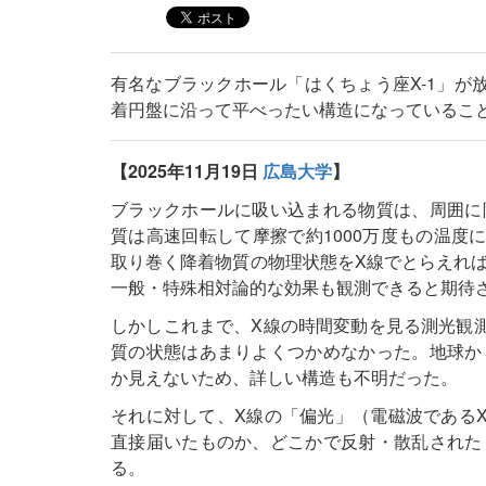
有名なブラックホール「はくちょう座X-1」が
着円盤に沿って平べったい構造になっているこ
【2025年11月19日
広島大学
】
ブラックホールに吸い込まれる物質は、周囲に
質は高速回転して摩擦で約1000万度もの温度
取り巻く降着物質の物理状態をX線でとらえれ
一般・特殊相対論的な効果も観測できると期待
しかしこれまで、X線の時間変動を見る測光観
質の状態はあまりよくつかめなかった。地球か
か見えないため、詳しい構造も不明だった。
それに対して、X線の「偏光」（電磁波である
直接届いたものか、どこかで反射・散乱された
る。