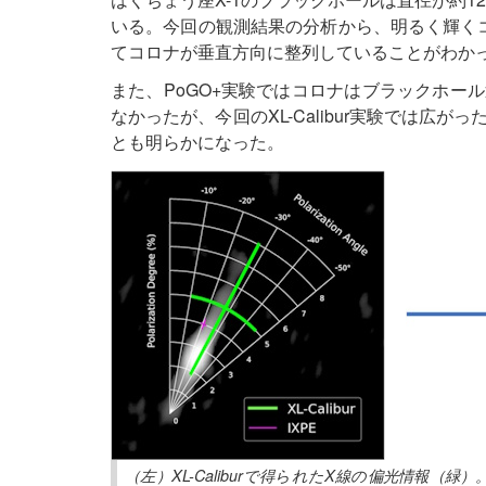
いる。今回の観測結果の分析から、明るく輝くコ
てコロナが垂直方向に整列していることがわか
また、PoGO+実験ではコロナはブラックホー
なかったが、今回のXL-Calibur実験では
とも明らかになった。
（左）XL-Caliburで得られたX線の偏光情報