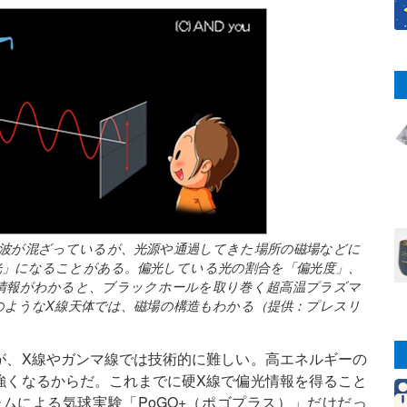
の波が混ざっているが、光源や通過してきた場所の磁場などに
光」になることがある。偏光している光の割合を「偏光度」、
情報がわかると、ブラックホールを取り巻く超高温プラズマ
のようなX線天体では、磁場の構造もわかる（提供：プレスリ
が、X線やガンマ線では技術的に難しい。高エネルギーの
強くなるからだ。これまでに硬X線で偏光情報を得ること
ムによる気球実験「PoGO+（ポゴプラス）」だけだっ