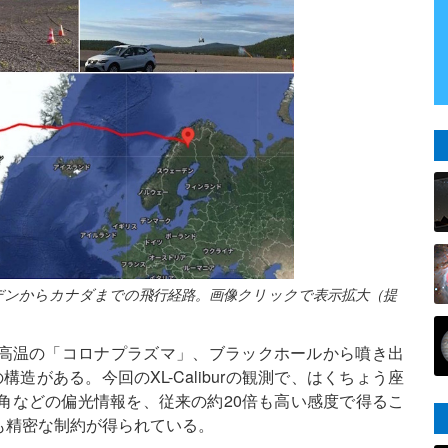
ウェーデンからカナダまでの飛行経路。画像クリックで表示拡大（提
高温の「コロナプラズマ」、ブラックホールから噴き出
造がある。今回のXL-Caliburの観測で、はくちょう座
と偏光角などの偏光情報を、従来の約20倍も高い感度で得るこ
も精密な制約が得られている。