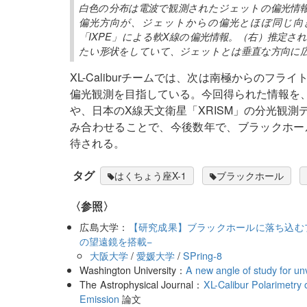
白色の分布は電波で観測されたジェットの偏光情
偏光方向が、ジェットからの偏光とほぼ同じ向
「IXPE」による軟X線の偏光情報。（右）推定
たい形状をしていて、ジェットとは垂直な方向に
XL-Caliburチームでは、次は南極からの
偏光観測を目指している。今回得られた情報を、N
や、日本のX線天文衛星「XRISM」の分光観
み合わせることで、今後数年で、ブラックホー
待される。
タグ
はくちょう座X-1
ブラックホール
〈参照〉
広島大学：
【研究成果】ブラックホールに落ち込むプ
の望遠鏡を搭載−
大阪大学
/
愛媛大学
/
SPring-8
Washington University：
A new angle of study for unv
The Astrophysical Journal：
XL-Calibur Polarimetry 
Emission
論文