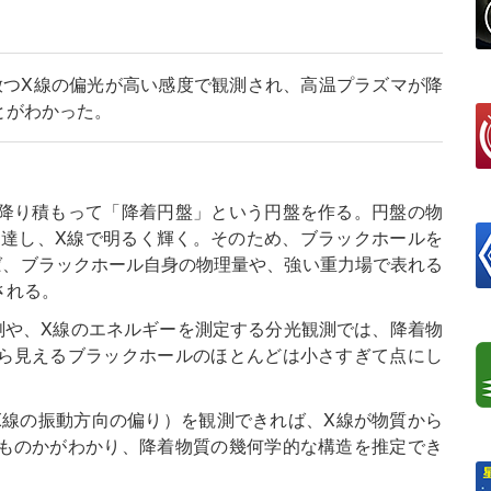
放つX線の偏光が高い感度で観測され、高温プラズマが降
とがわかった。
降り積もって「降着円盤」という円盤を作る。円盤の物
に達し、X線で明るく輝く。そのため、ブラックホールを
ば、ブラックホール自身の物理量や、強い重力場で表れる
される。
測や、X線のエネルギーを測定する分光観測では、降着物
ら見えるブラックホールのほとんどは小さすぎて点にし
X線の振動方向の偏り）を観測できれば、X線が物質から
ものかがわかり、降着物質の幾何学的な構造を推定でき