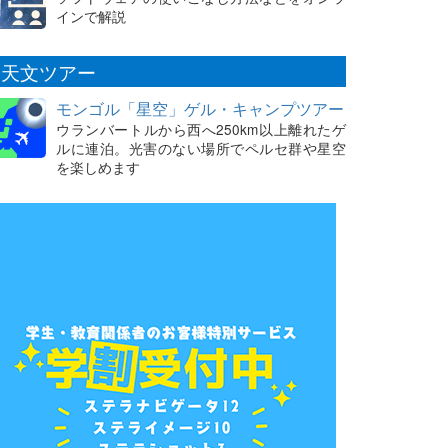
インで解説
天文ツアー
モンゴル「星空」ゲル・キャンプツアー
ウランバートルから西へ250km以上離れたゲ
ルに連泊。光害のない場所でペルセ群や星空
を楽しめます