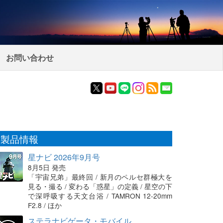
お問い合わせ
製品情報
星ナビ 2026年9月号
8月5日 発売
「宇宙兄弟」最終回 / 新月のペルセ群極大を
見る・撮る / 変わる「惑星」の定義 / 星空の下
で深呼吸する天文台浴 / TAMRON 12-20mm
F2.8 / ほか
ステラナビゲータ・モバイル