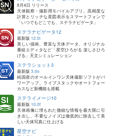
8月4日 リリース
天体観察・撮影用モバイルアプリ。高精度な
計算とリッチな星図表示をスマートフォンで
「いつでもどこでも、ステラナビゲータ」
ステラナビゲータ12
最新版
12.0i
美しい描画、豊富な天体データ、オリジナル
番組エディタなど「星空ひろがる 楽しさひろ
げる」天文シミュレーション
ステラショット3
最新版
3.0o
純国産のオールインワン天体撮影ソフトがパ
ワーアップ。ライブスタックやオートフォー
カスなど新機能も搭載
ステライメージ10
最新版
10.0f
天体画像に埋もれた微細な情報を最大限に引
き出し、不要なノイズは徹底的に除去して美
しい天体写真に仕上げる
星空ナビ