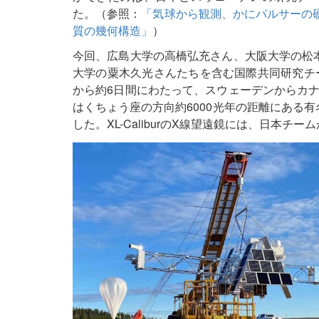
た。（参照：
「気球から観測、かにパルサーの
質の幾何構造」
）
今回、広島大学の高橋弘充さん、大阪大学の松本
大学の粟木久光さんたちを含む国際共同研究チームは、
から約6日間にわたって、スウェーデンからカ
はくちょう座の方向約6000光年の距離にある有
した。XL-CaliburのX線望遠鏡には、日本