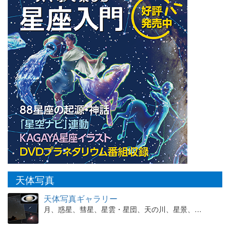
天体写真
天体写真ギャラリー
月、惑星、彗星、星雲・星団、天の川、星景、…