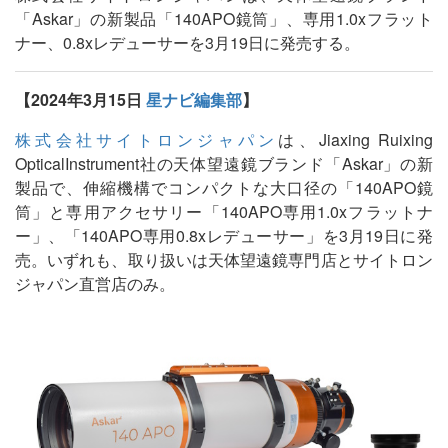
「Askar」の新製品「140APO鏡筒」、専用1.0xフラット
ナー、0.8xレデューサーを3月19日に発売する。
【2024年3月15日
星ナビ編集部
】
株式会社サイトロンジャパン
は、Jiaxing Ruixing
OpticalInstrument社の天体望遠鏡ブランド「Askar」の新
製品で、伸縮機構でコンパクトな大口径の「140APO鏡
筒」と専用アクセサリー「140APO専用1.0xフラットナ
ー」、「140APO専用0.8xレデューサー」を3月19日に発
売。いずれも、取り扱いは天体望遠鏡専門店とサイトロン
ジャパン直営店のみ。