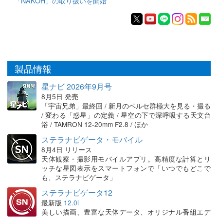
「NAKOH」の取り扱いを開始
製品情報
星ナビ 2026年9月号
8月5日 発売
「宇宙兄弟」最終回 / 新月のペルセ群極大を見る・撮る
/ 変わる「惑星」の定義 / 星空の下で深呼吸する天文台
浴 / TAMRON 12-20mm F2.8 / ほか
ステラナビゲータ・モバイル
8月4日 リリース
天体観察・撮影用モバイルアプリ。高精度な計算とリ
ッチな星図表示をスマートフォンで「いつでもどこで
も、ステラナビゲータ」
ステラナビゲータ12
最新版
12.0i
美しい描画、豊富な天体データ、オリジナル番組エデ