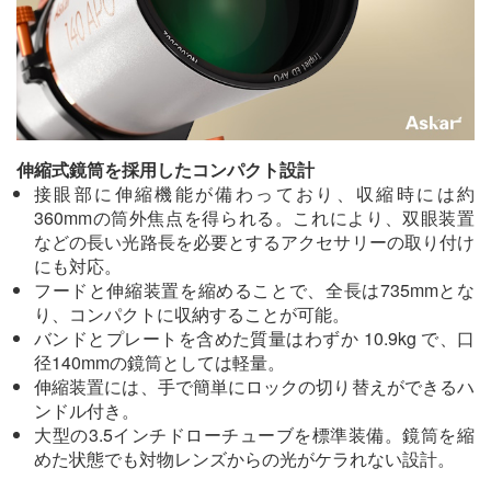
伸縮式鏡筒を採用したコンパクト設計
接眼部に伸縮機能が備わっており、収縮時には約
360mmの筒外焦点を得られる。これにより、双眼装置
などの長い光路長を必要とするアクセサリーの取り付け
にも対応。
フードと伸縮装置を縮めることで、全長は735mmとな
り、コンパクトに収納することが可能。
バンドとプレートを含めた質量はわずか 10.9kg で、口
径140mmの鏡筒としては軽量。
伸縮装置には、手で簡単にロックの切り替えができるハ
ンドル付き。
大型の3.5インチドローチューブを標準装備。鏡筒を縮
めた状態でも対物レンズからの光がケラれない設計。