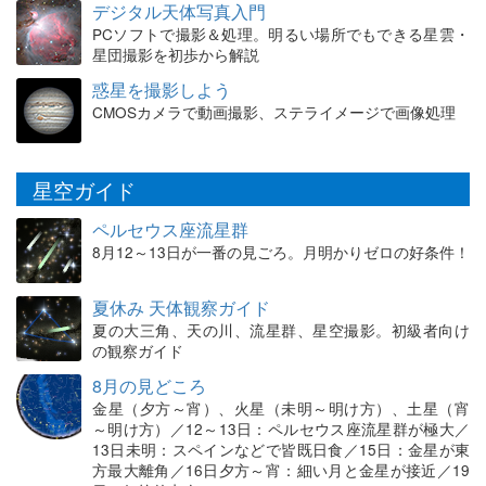
デジタル天体写真入門
PCソフトで撮影＆処理。明るい場所でもできる星雲・
星団撮影を初歩から解説
惑星を撮影しよう
CMOSカメラで動画撮影、ステライメージで画像処理
星空ガイド
ペルセウス座流星群
8月12～13日が一番の見ごろ。月明かりゼロの好条件！
夏休み 天体観察ガイド
夏の大三角、天の川、流星群、星空撮影。初級者向け
の観察ガイド
8月の見どころ
金星（夕方～宵）、火星（未明～明け方）、土星（宵
～明け方）／12～13日：ペルセウス座流星群が極大／
13日未明：スペインなどで皆既日食／15日：金星が東
方最大離角／16日夕方～宵：細い月と金星が接近／19