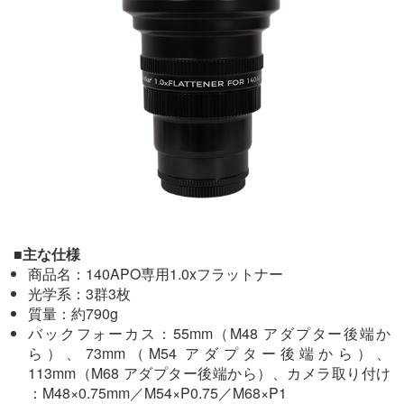
■主な仕様
商品名：140APO専用1.0xフラットナー
光学系：3群3枚
質量：約790g
バックフォーカス：55mm（M48 アダプター後端か
ら）、73mm（M54 アダプター後端から）、
113mm（M68 アダプター後端から）、カメラ取り付け
：M48×0.75mm／M54×P0.75／M68×P1