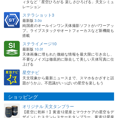
ィタなど「星空ひろがる 楽しさひろげる」天文シミュ
レーション
ステラショット3
最新版
3.0o
純国産のオールインワン天体撮影ソフトがパワーアッ
プ。ライブスタックやオートフォーカスなど新機能も
搭載
ステライメージ10
最新版
10.0f
天体画像に埋もれた微細な情報を最大限に引き出し、
不要なノイズは徹底的に除去して美しい天体写真に仕
上げる
星空ナビ
天文現象から最新ニュースまで、スマホをかざすと話
題がうかぶ。不思議がいっぱいの星空を楽しもう
ショッピング
オリジナル 天文タンブラー
【星空に乾杯！】黄道12星座とマウナケアの星空をデ
ザインしたステンレスサーモタンブラー。黄道12星座