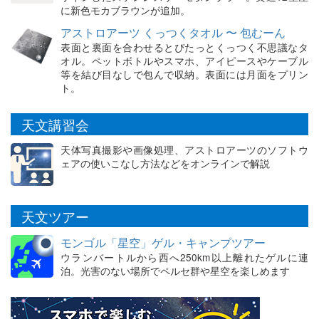
に新色モカブラウンが追加。
アストロアーツ くっつくタオル 〜 包むーん
表面と裏面を合わせるとぴたっとくっつく不思議なタ
オル。ペットボトルやスマホ、アイピースやケーブル
等を結び目なしで包んで収納。表面には月面をプリン
ト。
天文講習会
天体写真撮影や画像処理、アストロアーツのソフトウ
ェアの使いこなし方法などをオンラインで解説
天文ツアー
モンゴル「星空」ゲル・キャンプツアー
ウランバートルから西へ250km以上離れたゲルに連
泊。光害のない場所でペルセ群や星空を楽しめます