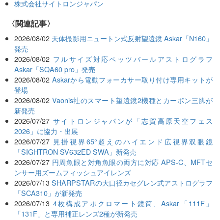
株式会社サイトロンジャパン
関連記事
2026/08/02
天体撮影用ニュートン式反射望遠鏡 Askar「N160」
発売
2026/08/02
フルサイズ対応ペッツバールアストログラフ
Askar「SQA60 pro」発売
2026/08/02
Askarから電動フォーカサー取り付け専用キットが
登場
2026/08/02
Vaonis社のスマート望遠鏡2機種とカーボン三脚が
新発売
2026/07/27
サイトロンジャパンが「志賀高原天空フェス
2026」に協力・出展
2026/07/27
見掛視界65°超えのハイエンド広視界双眼鏡
「SIGHTRON SV632ED SWA」新発売
2026/07/27
円周魚眼と対角魚眼の両方に対応 APS-C、MFTセ
ンサー用ズームフィッシュアイレンズ
2026/07/13
SHARPSTARの大口径カセグレン式アストログラフ
「SCA310」が新発売
2026/07/13
4枚構成アポクロマート鏡筒、Askar「111F」
「131F」と専用補正レンズ2種が新発売