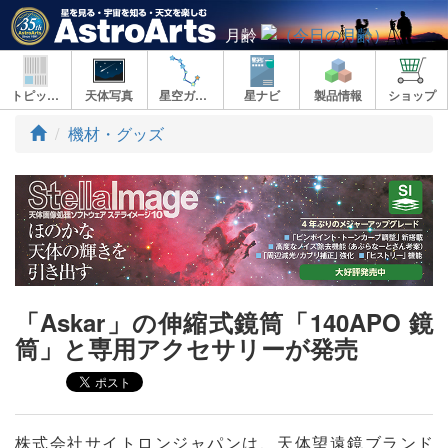
月齢
トピックス
天体写真
星空ガイド
星ナビ
製品情報
ショップ
ト
機材・グッズ
ッ
プ
「Askar」の伸縮式鏡筒「140APO 鏡
筒」と専用アクセサリーが発売
株式会社サイトロンジャパンは、天体望遠鏡ブランド