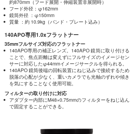
約870mm（フード展開・伸縮装置非展開時）
フード外径：φ162mm
鏡筒外径 ：φ150mm
質量 ：約 10.9kg（バンド・プレート込み）
140APO専用1.0xフラットナー
35mmフルサイズ対応のフラットナー
140APO専用の補正レンズ。140APO 鏡筒に取り付ける
ことで、焦点距離は変えずにフルサイズのイメージセン
サーに対応したφ44mmイメージサークルを得られる。
140APO 鏡筒後端の回転装置にねじ込みで接続するため
脱落の心配が少なく、重いカメラでも光軸のずれや傾き
を気にすることなく使用可能。
フィルターの取り付けに対応
アダプター内部にM48×0.75mmのフィルターをねじ込ん
で固定することができる。