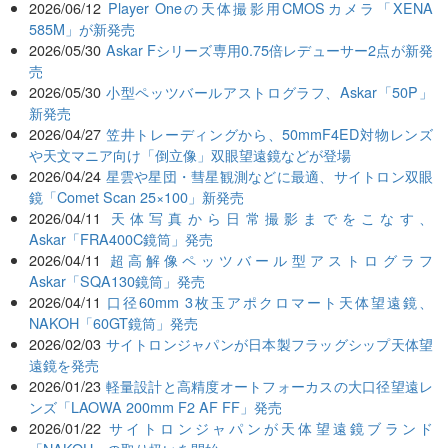
2026/06/12
Player Oneの天体撮影用CMOSカメラ「XENA
585M」が新発売
2026/05/30
Askar Fシリーズ専用0.75倍レデューサー2点が新発
売
2026/05/30
小型ペッツバールアストログラフ、Askar「50P」
新発売
2026/04/27
笠井トレーディングから、50mmF4ED対物レンズ
や天文マニア向け「倒立像」双眼望遠鏡などが登場
2026/04/24
星雲や星団・彗星観測などに最適、サイトロン双眼
鏡「Comet Scan 25×100」新発売
2026/04/11
天体写真から日常撮影までをこなす、
Askar「FRA400C鏡筒」発売
2026/04/11
超高解像ペッツバール型アストログラフ
Askar「SQA130鏡筒」発売
2026/04/11
口径60mm 3枚玉アポクロマート天体望遠鏡、
NAKOH「60GT鏡筒」発売
2026/02/03
サイトロンジャパンが日本製フラッグシップ天体望
遠鏡を発売
2026/01/23
軽量設計と高精度オートフォーカスの大口径望遠レ
ンズ「LAOWA 200mm F2 AF FF」発売
2026/01/22
サイトロンジャパンが天体望遠鏡ブランド