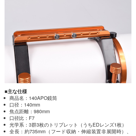
■主な仕様
商品名：140APO鏡筒
口径：140mm
焦点距離：980mm
口径比：F7
光学系：3群3枚のトリプレット（うちEDレンズ1枚）
全長：約735mm（フード収納・伸縮装置非展開時）、