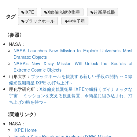
IXPE
X線偏光観測衛星
超新星残骸
タグ
ブラックホール
中性子星
〈参照〉
NASA：
NASA Launches New Mission to Explore Universe’s Most
Dramatic Objects
NASA’s New X-ray Mission Will Unlock the Secrets of
Extreme Cosmic Objects
山形大学：
ブラックホールを観測する新しい手段の開拓 ～Ｘ線
偏光観測衛星 IXPE の打ち上げ～
理化学研究所：
X線偏光観測衛星 IXPEで紐解くダイナミックな
宇宙 －ミッションを支える観測装置、今衛星に組み込まれ、打
ち上げの時を待つ－
〈関連リンク〉
NASA：
IXPE Home
Imaging X-ray Polarimetry Explorer (IXPE) Mission