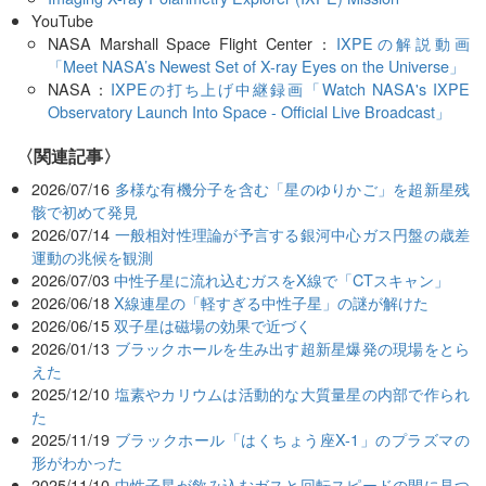
YouTube
NASA Marshall Space Flight Center：
IXPEの解説動画
「Meet NASA’s Newest Set of X-ray Eyes on the Universe」
NASA：
IXPEの打ち上げ中継録画「Watch NASA's IXPE
Observatory Launch Into Space - Official Live Broadcast」
関連記事
2026/07/16
多様な有機分子を含む「星のゆりかご」を超新星残
骸で初めて発見
2026/07/14
一般相対性理論が予言する銀河中心ガス円盤の歳差
運動の兆候を観測
2026/07/03
中性子星に流れ込むガスをX線で「CTスキャン」
2026/06/18
X線連星の「軽すぎる中性子星」の謎が解けた
2026/06/15
双子星は磁場の効果で近づく
2026/01/13
ブラックホールを生み出す超新星爆発の現場をとら
えた
2025/12/10
塩素やカリウムは活動的な大質量星の内部で作られ
た
2025/11/19
ブラックホール「はくちょう座X-1」のプラズマの
形がわかった
2025/11/10
中性子星が飲み込むガスと回転スピードの間に見つ