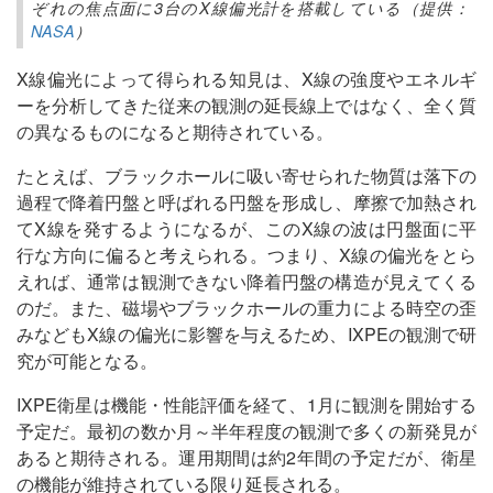
ぞれの焦点面に3台のX線偏光計を搭載している（提供：
NASA
）
X線偏光によって得られる知見は、X線の強度やエネルギ
ーを分析してきた従来の観測の延長線上ではなく、全く質
の異なるものになると期待されている。
たとえば、ブラックホールに吸い寄せられた物質は落下の
過程で降着円盤と呼ばれる円盤を形成し、摩擦で加熱され
てX線を発するようになるが、このX線の波は円盤面に平
行な方向に偏ると考えられる。つまり、X線の偏光をとら
えれば、通常は観測できない降着円盤の構造が見えてくる
のだ。また、磁場やブラックホールの重力による時空の歪
みなどもX線の偏光に影響を与えるため、IXPEの観測で研
究が可能となる。
IXPE衛星は機能・性能評価を経て、1月に観測を開始する
予定だ。最初の数か月～半年程度の観測で多くの新発見が
あると期待される。運用期間は約2年間の予定だが、衛星
の機能が維持されている限り延長される。