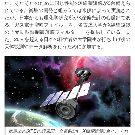
れ、それぞれのために同じ性能のX線望遠鏡が3台備えら
れている。衛星の開発と組み立ては米伊によって実施され
たが、日本からも理化学研究所がX線偏光計の心臓部であ
る「ガス電子増幅フォイル」を、名古屋大学がX線望遠鏡
の「受動型熱制御薄膜フィルター」を提供している。ま
た、20人を超える日本の科学者や大学院生が打ち上げ後の
天体観測やデータ解析を行うために参加する。
軌道上のIXPEの想像図。全長約5m、X線望遠鏡3台と、それ