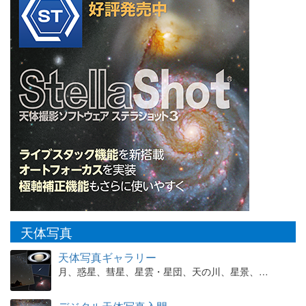
天体写真
天体写真ギャラリー
月、惑星、彗星、星雲・星団、天の川、星景、…