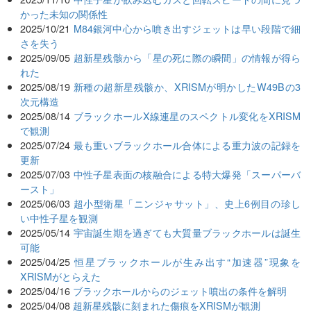
かった未知の関係性
2025/10/21
M84銀河中心から噴き出すジェットは早い段階で細
さを失う
2025/09/05
超新星残骸から「星の死に際の瞬間」の情報が得ら
れた
2025/08/19
新種の超新星残骸か、XRISMが明かしたW49Bの3
次元構造
2025/08/14
ブラックホールX線連星のスペクトル変化をXRISM
で観測
2025/07/24
最も重いブラックホール合体による重力波の記録を
更新
2025/07/03
中性子星表面の核融合による特大爆発「スーパーバ
ースト」
2025/06/03
超小型衛星「ニンジャサット」、史上6例目の珍し
い中性子星を観測
2025/05/14
宇宙誕生期を過ぎても大質量ブラックホールは誕生
可能
2025/04/25
恒星ブラックホールが生み出す“加速器”現象を
XRISMがとらえた
2025/04/16
ブラックホールからのジェット噴出の条件を解明
2025/04/08
超新星残骸に刻まれた傷痕をXRISMが観測