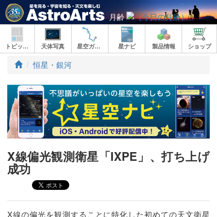
月齢
トピックス
天体写真
星空ガイド
星ナビ
製品情報
ショップ
ト
恒星・銀河
ッ
プ
X線偏光観測衛星「IXPE」、打ち上げ
成功
X線の偏光を観測することに特化した初めての天文衛星