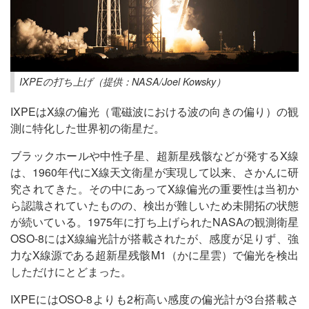
IXPEの打ち上げ（提供：NASA/Joel Kowsky）
IXPEはX線の偏光（電磁波における波の向きの偏り）の観
測に特化した世界初の衛星だ。
ブラックホールや中性子星、超新星残骸などが発するX線
は、1960年代にX線天文衛星が実現して以来、さかんに研
究されてきた。その中にあってX線偏光の重要性は当初か
ら認識されていたものの、検出が難しいため未開拓の状態
が続いている。1975年に打ち上げられたNASAの観測衛星
OSO-8にはX線編光計が搭載されたが、感度が足りず、強
力なX線源である超新星残骸M1（かに星雲）で偏光を検出
しただけにとどまった。
IXPEにはOSO-8よりも2桁高い感度の偏光計が3台搭載さ