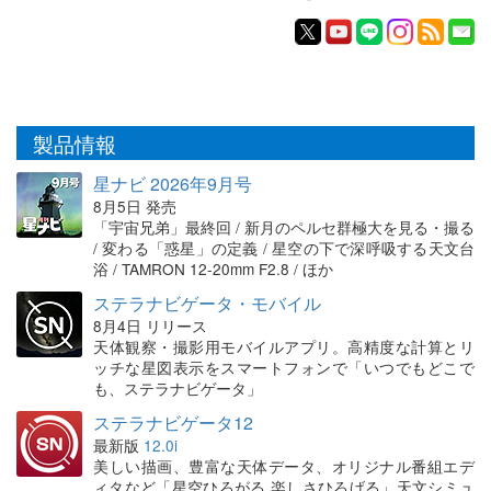
製品情報
星ナビ 2026年9月号
8月5日 発売
「宇宙兄弟」最終回 / 新月のペルセ群極大を見る・撮る
/ 変わる「惑星」の定義 / 星空の下で深呼吸する天文台
浴 / TAMRON 12-20mm F2.8 / ほか
ステラナビゲータ・モバイル
8月4日 リリース
天体観察・撮影用モバイルアプリ。高精度な計算とリ
ッチな星図表示をスマートフォンで「いつでもどこで
も、ステラナビゲータ」
ステラナビゲータ12
最新版
12.0i
美しい描画、豊富な天体データ、オリジナル番組エデ
ィタなど「星空ひろがる 楽しさひろげる」天文シミュ