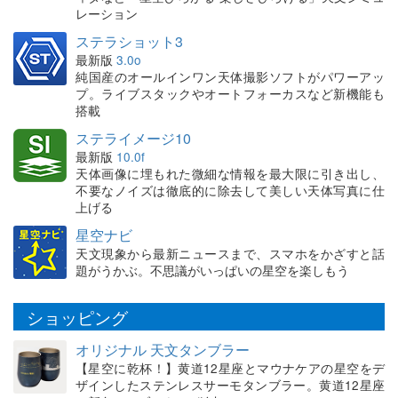
レーション
ステラショット3
最新版
3.0o
純国産のオールインワン天体撮影ソフトがパワーアッ
プ。ライブスタックやオートフォーカスなど新機能も
搭載
ステライメージ10
最新版
10.0f
天体画像に埋もれた微細な情報を最大限に引き出し、
不要なノイズは徹底的に除去して美しい天体写真に仕
上げる
星空ナビ
天文現象から最新ニュースまで、スマホをかざすと話
題がうかぶ。不思議がいっぱいの星空を楽しもう
ショッピング
オリジナル 天文タンブラー
【星空に乾杯！】黄道12星座とマウナケアの星空をデ
ザインしたステンレスサーモタンブラー。黄道12星座