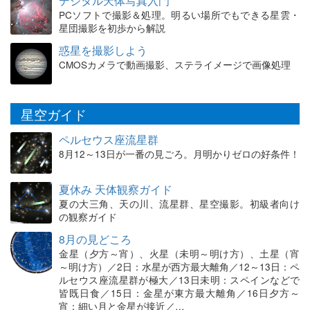
デジタル天体写真入門
PCソフトで撮影＆処理。明るい場所でもできる星雲・
星団撮影を初歩から解説
惑星を撮影しよう
CMOSカメラで動画撮影、ステライメージで画像処理
星空ガイド
ペルセウス座流星群
8月12～13日が一番の見ごろ。月明かりゼロの好条件！
夏休み 天体観察ガイド
夏の大三角、天の川、流星群、星空撮影。初級者向け
の観察ガイド
8月の見どころ
金星（夕方～宵）、火星（未明～明け方）、土星（宵
～明け方）／2日：水星が西方最大離角／12～13日：ペ
ルセウス座流星群が極大／13日未明：スペインなどで
皆既日食／15日：金星が東方最大離角／16日夕方～
宵：細い月と金星が接近／…