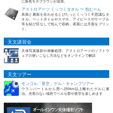
に新色モカブラウンが追加。
アストロアーツ くっつくタオル 〜 包むーん
表面と裏面を合わせるとぴたっとくっつく不思議なタ
オル。ペットボトルやスマホ、アイピースやケーブル
等を結び目なしで包んで収納。表面には月面をプリン
ト。
天文講習会
天体写真撮影や画像処理、アストロアーツのソフトウ
ェアの使いこなし方法などをオンラインで解説
天文ツアー
モンゴル「星空」ゲル・キャンプツアー
ウランバートルから西へ250km以上離れたゲルに連
泊。光害のない場所でペルセ群や星空を楽しめます