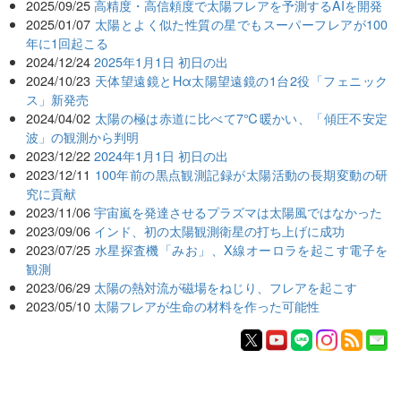
2025/09/25
高精度・高信頼度で太陽フレアを予測するAIを開発
2025/01/07
太陽とよく似た性質の星でもスーパーフレアが100
年に1回起こる
2024/12/24
2025年1月1日 初日の出
2024/10/23
天体望遠鏡とHα太陽望遠鏡の1台2役「フェニック
ス」新発売
2024/04/02
太陽の極は赤道に比べて7℃暖かい、「傾圧不安定
波」の観測から判明
2023/12/22
2024年1月1日 初日の出
2023/12/11
100年前の黒点観測記録が太陽活動の長期変動の研
究に貢献
2023/11/06
宇宙嵐を発達させるプラズマは太陽風ではなかった
2023/09/06
インド、初の太陽観測衛星の打ち上げに成功
2023/07/25
水星探査機「みお」、X線オーロラを起こす電子を
観測
2023/06/29
太陽の熱対流が磁場をねじり、フレアを起こす
2023/05/10
太陽フレアが生命の材料を作った可能性