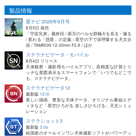
製品情報
星ナビ 2026年9月号
8月5日 発売
「宇宙兄弟」最終回 / 新月のペルセ群極大を見る・撮る
/ 変わる「惑星」の定義 / 星空の下で深呼吸する天文台
浴 / TAMRON 12-20mm F2.8 / ほか
ステラナビゲータ・モバイル
8月4日 リリース
天体観察・撮影用モバイルアプリ。高精度な計算とリ
ッチな星図表示をスマートフォンで「いつでもどこで
も、ステラナビゲータ」
ステラナビゲータ12
最新版
12.0i
美しい描画、豊富な天体データ、オリジナル番組エデ
ィタなど「星空ひろがる 楽しさひろげる」天文シミュ
レーション
ステラショット3
最新版
3.0o
純国産のオールインワン天体撮影ソフトがパワーアッ