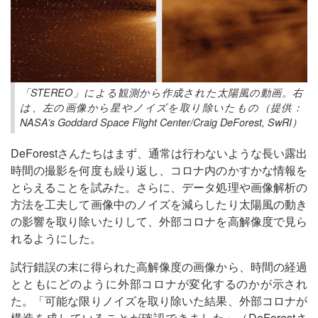
「STEREO」による観測から作成された太陽風の動画。右
は、左の画像から星やノイズを取り除いたもの（提供：
NASA’s Goddard Space Flight Center/Craig DeForest, SwRI）
DeForestさんたちはまず、通常は行わないような長い露出
時間の撮影を何度も繰り返し、コロナ内のかすかな情報を
とらえることを試みた。さらに、データ処理や画像解析の
方法を工夫して画像中のノイズを減らしたり太陽風の動き
の影響を取り除いたりして、外部コロナを高解像度で見ら
れるようにした。
試行錯誤の末に得られた高解像度の画像から、時間の経過
とともにどのように外部コロナが変化するのかが示され
た。「可能な限りノイズを取り除いた結果、外部コロナが
構造を成していることが確認できました」（DeForestさ