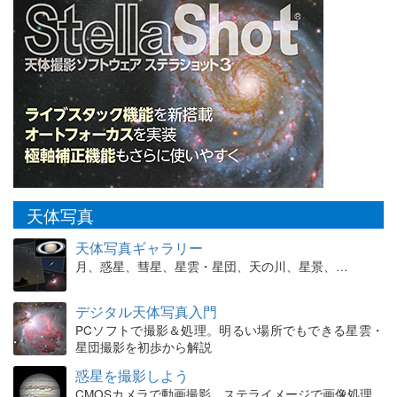
天体写真
天体写真ギャラリー
月、惑星、彗星、星雲・星団、天の川、星景、…
デジタル天体写真入門
PCソフトで撮影＆処理。明るい場所でもできる星雲・
星団撮影を初歩から解説
惑星を撮影しよう
CMOSカメラで動画撮影、ステライメージで画像処理