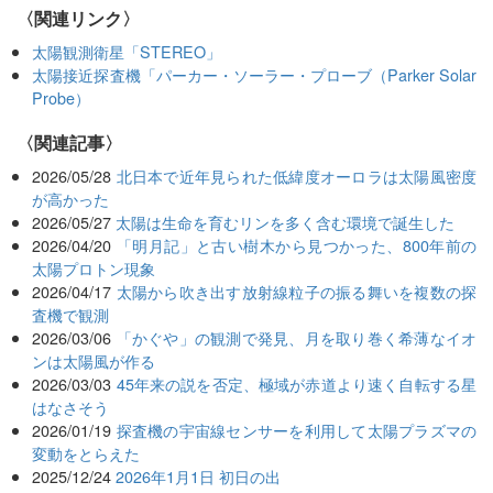
〈関連リンク〉
太陽観測衛星「STEREO」
太陽接近探査機「パーカー・ソーラー・プローブ（Parker Solar
Probe）
関連記事
2026/05/28
北日本で近年見られた低緯度オーロラは太陽風密度
が高かった
2026/05/27
太陽は生命を育むリンを多く含む環境で誕生した
2026/04/20
「明月記」と古い樹木から見つかった、800年前の
太陽プロトン現象
2026/04/17
太陽から吹き出す放射線粒子の振る舞いを複数の探
査機で観測
2026/03/06
「かぐや」の観測で発見、月を取り巻く希薄なイオ
ンは太陽風が作る
2026/03/03
45年来の説を否定、極域が赤道より速く自転する星
はなさそう
2026/01/19
探査機の宇宙線センサーを利用して太陽プラズマの
変動をとらえた
2025/12/24
2026年1月1日 初日の出