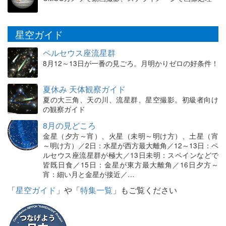
星空ガイド
ペルセウス座流星群
8月12～13日が一番の見ごろ。月明かりゼロの好条件！
夏休み 天体観察ガイド
夏の大三角、天の川、流星群、星空撮影。初級者向け
の観察ガイド
8月の見どころ
金星（夕方～宵）、火星（未明～明け方）、土星（宵
～明け方）／2日：水星が西方最大離角／12～13日：ペ
ルセウス座流星群が極大／13日未明：スペインなどで
皆既日食／15日：金星が東方最大離角／16日夕方～
宵：細い月と金星が接近／…
「
星空ガイド
」や「
特集一覧
」もご覧ください