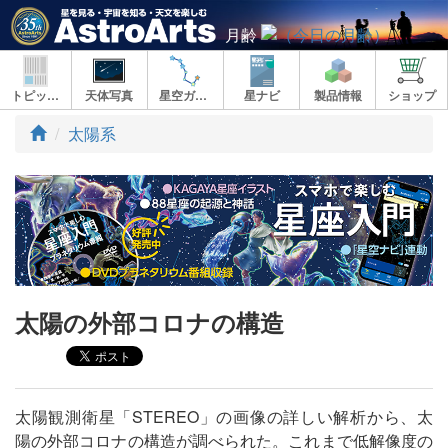
月齢
トピックス
天体写真
星空ガイド
星ナビ
製品情報
ショップ
ト
太陽系
ッ
プ
太陽の外部コロナの構造
太陽観測衛星「STEREO」の画像の詳しい解析から、太
陽の外部コロナの構造が調べられた。これまで低解像度の