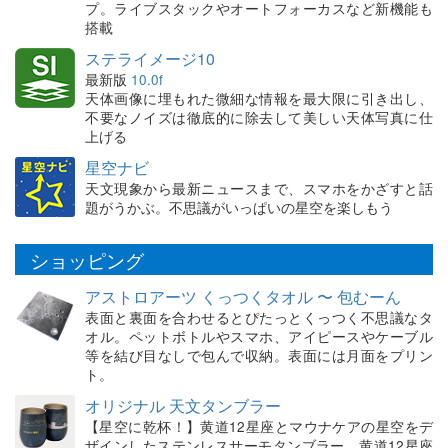
プ。ライブスタックやオートフォーカスなど新機能も
搭載
ステライメージ10
最新版
10.0f
天体画像に埋もれた微細な情報を最大限に引き出し、
不要なノイズは徹底的に除去して美しい天体写真に仕
上げる
星空ナビ
天文現象から最新ニュースまで、スマホをかざすと話
題がうかぶ。不思議がいっぱいの星空を楽しもう
ショッピング
アストロアーツ くっつくタオル 〜 包むーん
表面と裏面を合わせるとぴたっとくっつく不思議なタ
オル。ペットボトルやスマホ、アイピースやケーブル
等を結び目なしで包んで収納。表面には月面をプリン
ト。
オリジナル 天文タンブラー
【星空に乾杯！】黄道12星座とマウナケアの星空をデ
ザインしたステンレスサーモタンブラー。黄道12星座