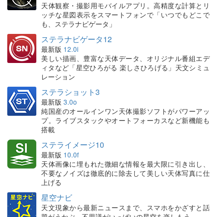
天体観察・撮影用モバイルアプリ。高精度な計算とリ
ッチな星図表示をスマートフォンで「いつでもどこで
も、ステラナビゲータ」
ステラナビゲータ12
最新版
12.0i
美しい描画、豊富な天体データ、オリジナル番組エデ
ィタなど「星空ひろがる 楽しさひろげる」天文シミュ
レーション
ステラショット3
最新版
3.0o
純国産のオールインワン天体撮影ソフトがパワーアッ
プ。ライブスタックやオートフォーカスなど新機能も
搭載
ステライメージ10
最新版
10.0f
天体画像に埋もれた微細な情報を最大限に引き出し、
不要なノイズは徹底的に除去して美しい天体写真に仕
上げる
星空ナビ
天文現象から最新ニュースまで、スマホをかざすと話
題がうかぶ。不思議がいっぱいの星空を楽しもう