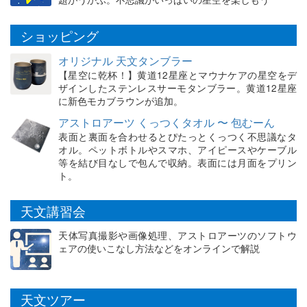
ショッピング
オリジナル 天文タンブラー
【星空に乾杯！】黄道12星座とマウナケアの星空をデ
ザインしたステンレスサーモタンブラー。黄道12星座
に新色モカブラウンが追加。
アストロアーツ くっつくタオル 〜 包むーん
表面と裏面を合わせるとぴたっとくっつく不思議なタ
オル。ペットボトルやスマホ、アイピースやケーブル
等を結び目なしで包んで収納。表面には月面をプリン
ト。
天文講習会
天体写真撮影や画像処理、アストロアーツのソフトウ
ェアの使いこなし方法などをオンラインで解説
天文ツアー