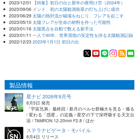
2023/12/01
【特集】初日の出と新年の夜明け空（2024年）
2023/09/06
インド、初の太陽観測衛星の打ち上げに成功
2023/06/29
太陽の熱対流が磁場をねじり、フレアを起こす
2023/05/10
太陽フレアが生命の材料を作った可能性
2023/01/16
太陽黒点を自動で数える新手法
2023/01/11
一人で40年、世界屈指の安定性を誇る太陽観測記録
2022/12/23
2023年1月1日 初日の出
製品情報
星ナビ 2026年9月号
8月5日 発売
「宇宙兄弟」最終回 / 新月のペルセ群極大を見る・撮る
/ 変わる「惑星」の定義 / 星空の下で深呼吸する天文台
浴 / TAMRON 12-20mm F2.8 / ほか
ステラナビゲータ・モバイル
8月4日 リリース