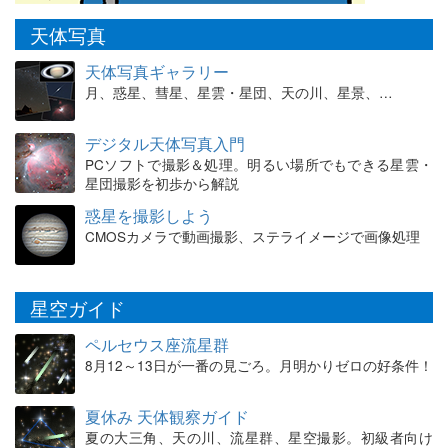
天体写真
天体写真ギャラリー
月、惑星、彗星、星雲・星団、天の川、星景、…
デジタル天体写真入門
PCソフトで撮影＆処理。明るい場所でもできる星雲・
星団撮影を初歩から解説
惑星を撮影しよう
CMOSカメラで動画撮影、ステライメージで画像処理
星空ガイド
ペルセウス座流星群
8月12～13日が一番の見ごろ。月明かりゼロの好条件！
夏休み 天体観察ガイド
夏の大三角、天の川、流星群、星空撮影。初級者向け