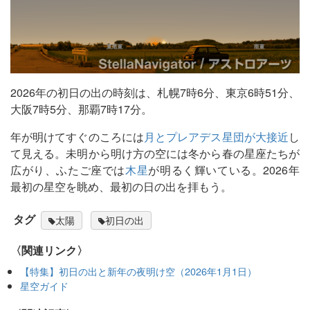
2026年の初日の出の時刻は、札幌7時6分、東京6時51分、
大阪7時5分、那覇7時17分。
年が明けてすぐのころには
月とプレアデス星団が大接近
し
て見える。未明から明け方の空には冬から春の星座たちが
広がり、ふたご座では
木星
が明るく輝いている。2026年
最初の星空を眺め、最初の日の出を拝もう。
タグ
太陽
初日の出
〈関連リンク〉
【特集】初日の出と新年の夜明け空（2026年1月1日）
星空ガイド