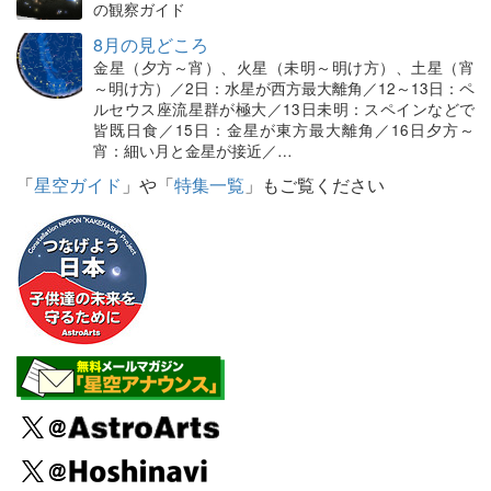
の観察ガイド
8月の見どころ
金星（夕方～宵）、火星（未明～明け方）、土星（宵
～明け方）／2日：水星が西方最大離角／12～13日：ペ
ルセウス座流星群が極大／13日未明：スペインなどで
皆既日食／15日：金星が東方最大離角／16日夕方～
宵：細い月と金星が接近／…
「
星空ガイド
」や「
特集一覧
」もご覧ください