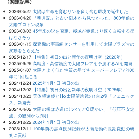
関連記事
2026/05/27
太陽は生命を育むリンを多く含む環境で誕生した
2026/04/20
「明月記」と古い樹木から見つかった、800年前の
太陽プロトン現象
2026/03/03
45年来の説を否定、極域が赤道より速く自転する星
はなさそう
2026/01/19
探査機の宇宙線センサーを利用して太陽プラズマの
変動をとらえた
2025/12/17
【特集】初日の出と新年の夜明け空（2026年）
2025/09/25
高精度・高信頼度で太陽フレアを予測するAIを開発
2025/01/07
太陽とよく似た性質の星でもスーパーフレアが100
年に1回起こる
2024/12/24
2025年1月1日 初日の出
2024/12/02
【特集】初日の出と新年の夜明け空（2025年）
2024/10/23
天体望遠鏡とHα太陽望遠鏡の1台2役「フェニック
ス」新発売
2024/04/02
太陽の極は赤道に比べて7℃暖かい、「傾圧不安定
波」の観測から判明
2023/12/22
2024年1月1日 初日の出
2023/12/11
100年前の黒点観測記録が太陽活動の長期変動の研
究に貢献