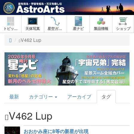
トピックス
天体写真
星空ガイド
星ナビ
製品情報
ショップ
ト
V462 Lup
ッ
プ
AstroArts
最新
カテゴリー
アーカイブ
タグ
Topics
V462 Lup
おおかみ座に8等の新星が出現