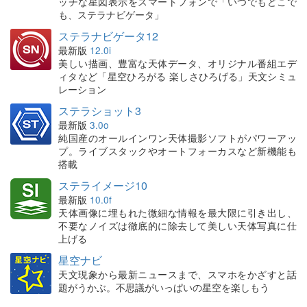
ッチな星図表示をスマートフォンで「いつでもどこで
も、ステラナビゲータ」
ステラナビゲータ12
最新版
12.0i
美しい描画、豊富な天体データ、オリジナル番組エデ
ィタなど「星空ひろがる 楽しさひろげる」天文シミュ
レーション
ステラショット3
最新版
3.0o
純国産のオールインワン天体撮影ソフトがパワーアッ
プ。ライブスタックやオートフォーカスなど新機能も
搭載
ステライメージ10
最新版
10.0f
天体画像に埋もれた微細な情報を最大限に引き出し、
不要なノイズは徹底的に除去して美しい天体写真に仕
上げる
星空ナビ
天文現象から最新ニュースまで、スマホをかざすと話
題がうかぶ。不思議がいっぱいの星空を楽しもう