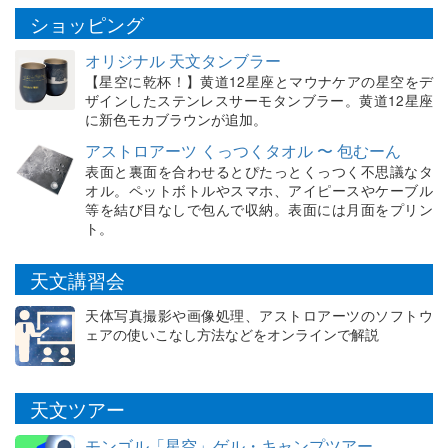
ショッピング
オリジナル 天文タンブラー
【星空に乾杯！】黄道12星座とマウナケアの星空をデ
ザインしたステンレスサーモタンブラー。黄道12星座
に新色モカブラウンが追加。
アストロアーツ くっつくタオル 〜 包むーん
表面と裏面を合わせるとぴたっとくっつく不思議なタ
オル。ペットボトルやスマホ、アイピースやケーブル
等を結び目なしで包んで収納。表面には月面をプリン
ト。
天文講習会
天体写真撮影や画像処理、アストロアーツのソフトウ
ェアの使いこなし方法などをオンラインで解説
天文ツアー
モンゴル「星空」ゲル・キャンプツアー