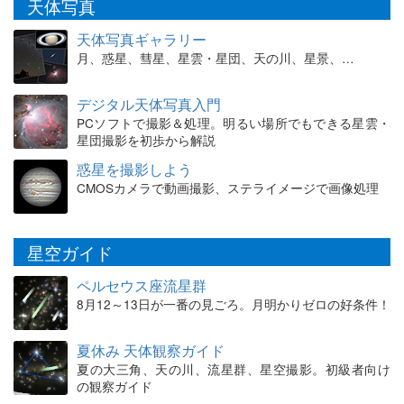
天体写真
天体写真ギャラリー
月、惑星、彗星、星雲・星団、天の川、星景、…
デジタル天体写真入門
PCソフトで撮影＆処理。明るい場所でもできる星雲・
星団撮影を初歩から解説
惑星を撮影しよう
CMOSカメラで動画撮影、ステライメージで画像処理
星空ガイド
ペルセウス座流星群
8月12～13日が一番の見ごろ。月明かりゼロの好条件！
夏休み 天体観察ガイド
夏の大三角、天の川、流星群、星空撮影。初級者向け
の観察ガイド