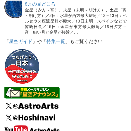
8月の見どころ
金星（夕方～宵）、火星（未明～明け方）、土星（宵
～明け方）／2日：水星が西方最大離角／12～13日：ペ
ルセウス座流星群が極大／13日未明：スペインなどで
皆既日食／15日：金星が東方最大離角／16日夕方～
宵：細い月と金星が接近／…
「
星空ガイド
」や「
特集一覧
」もご覧ください