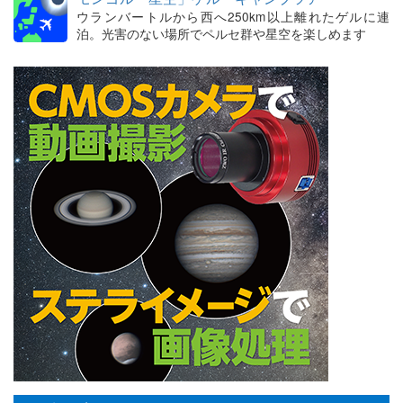
ウランバートルから西へ250km以上離れたゲルに連
泊。光害のない場所でペルセ群や星空を楽しめます