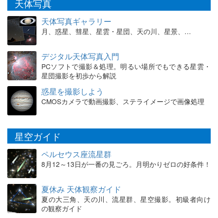
天体写真
天体写真ギャラリー
月、惑星、彗星、星雲・星団、天の川、星景、…
デジタル天体写真入門
PCソフトで撮影＆処理。明るい場所でもできる星雲・
星団撮影を初歩から解説
惑星を撮影しよう
CMOSカメラで動画撮影、ステライメージで画像処理
星空ガイド
ペルセウス座流星群
8月12～13日が一番の見ごろ。月明かりゼロの好条件！
夏休み 天体観察ガイド
夏の大三角、天の川、流星群、星空撮影。初級者向け
の観察ガイド