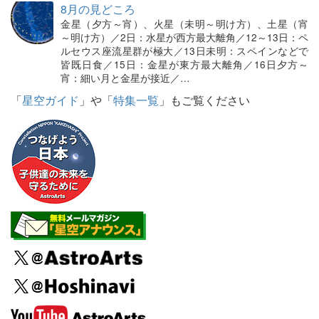
8月の見どころ
金星（夕方～宵）、火星（未明～明け方）、土星（宵
～明け方）／2日：水星が西方最大離角／12～13日：ペ
ルセウス座流星群が極大／13日未明：スペインなどで
皆既日食／15日：金星が東方最大離角／16日夕方～
宵：細い月と金星が接近／…
「
星空ガイド
」や「
特集一覧
」もご覧ください