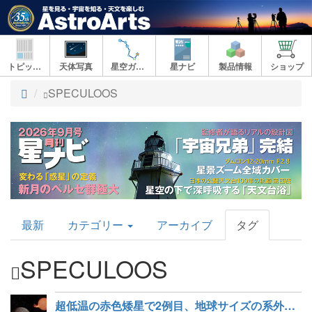
トピックス
天体写真
星空ガイド
星ナビ
製品情報
ショップ
ト
SPECULOOS
ッ
プ
AstroArts
最新
カテゴリー
アーカイブ
タグ
Topics
SPECULOOS
超低温の赤色矮星で2例目、地球サイズの系外惑星を発見