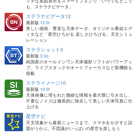
ッチな星図表示をスマートフォンで「いつでもどこで
も、ステラナビゲータ」
ステラナビゲータ12
最新版
12.0i
美しい描画、豊富な天体データ、オリジナル番組エデ
ィタなど「星空ひろがる 楽しさひろげる」天文シミュ
レーション
ステラショット3
最新版
3.0o
純国産のオールインワン天体撮影ソフトがパワーアッ
プ。ライブスタックやオートフォーカスなど新機能も
搭載
ステライメージ10
最新版
10.0f
天体画像に埋もれた微細な情報を最大限に引き出し、
不要なノイズは徹底的に除去して美しい天体写真に仕
上げる
星空ナビ
天文現象から最新ニュースまで、スマホをかざすと話
題がうかぶ。不思議がいっぱいの星空を楽しもう