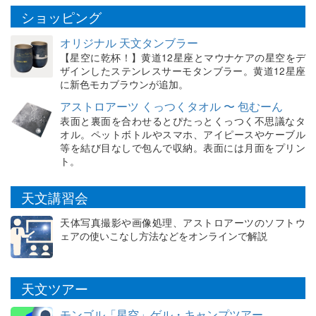
ショッピング
オリジナル 天文タンブラー
【星空に乾杯！】黄道12星座とマウナケアの星空をデ
ザインしたステンレスサーモタンブラー。黄道12星座
に新色モカブラウンが追加。
アストロアーツ くっつくタオル 〜 包むーん
表面と裏面を合わせるとぴたっとくっつく不思議なタ
オル。ペットボトルやスマホ、アイピースやケーブル
等を結び目なしで包んで収納。表面には月面をプリン
ト。
天文講習会
天体写真撮影や画像処理、アストロアーツのソフトウ
ェアの使いこなし方法などをオンラインで解説
天文ツアー
モンゴル「星空」ゲル・キャンプツアー