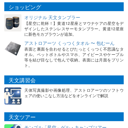
ショッピング
オリジナル 天文タンブラー
【星空に乾杯！】黄道12星座とマウナケアの星空をデ
ザインしたステンレスサーモタンブラー。黄道12星座
に新色モカブラウンが追加。
アストロアーツ くっつくタオル 〜 包むーん
表面と裏面を合わせるとぴたっとくっつく不思議なタ
オル。ペットボトルやスマホ、アイピースやケーブル
等を結び目なしで包んで収納。表面には月面をプリン
ト。
天文講習会
天体写真撮影や画像処理、アストロアーツのソフトウ
ェアの使いこなし方法などをオンラインで解説
天文ツアー
モンゴル「星空」ゲル・キャンプツアー