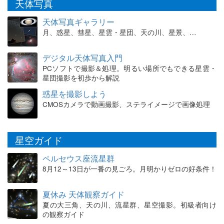
天体写真
天体写真ギャラリー
月、惑星、彗星、星雲・星団、天の川、星景、…
デジタル天体写真入門
PCソフトで撮影＆処理。明るい場所でもできる星雲・
星団撮影を初歩から解説
惑星を撮影しよう
CMOSカメラで動画撮影、ステライメージで画像処理
星空ガイド
ペルセウス座流星群
8月12～13日が一番の見ごろ。月明かりゼロの好条件！
夏休み 天体観察ガイド
夏の大三角、天の川、流星群、星空撮影。初級者向け
の観察ガイド