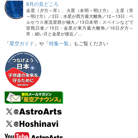
8月の見どころ
金星（夕方～宵）、火星（未明～明け方）、土星（宵
～明け方）／2日：水星が西方最大離角／12～13日：ペ
ルセウス座流星群が極大／13日未明：スペインなどで
皆既日食／15日：金星が東方最大離角／16日夕方～
宵：細い月と金星が接近／…
「
星空ガイド
」や「
特集一覧
」もご覧ください