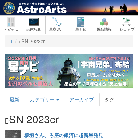
トピックス
天体写真
星空ガイド
星ナビ
製品情報
ショップ
ト
SN 2023cr
ッ
プ
AstroArts
最新
カテゴリー
アーカイブ
タグ
Topics
SN 2023cr
板垣さん、ろ座の銀河に超新星発見