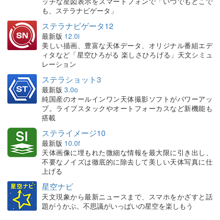
ッチな星図表示をスマートフォンで「いつでもどこで
も、ステラナビゲータ」
ステラナビゲータ12
最新版
12.0i
美しい描画、豊富な天体データ、オリジナル番組エデ
ィタなど「星空ひろがる 楽しさひろげる」天文シミュ
レーション
ステラショット3
最新版
3.0o
純国産のオールインワン天体撮影ソフトがパワーアッ
プ。ライブスタックやオートフォーカスなど新機能も
搭載
ステライメージ10
最新版
10.0f
天体画像に埋もれた微細な情報を最大限に引き出し、
不要なノイズは徹底的に除去して美しい天体写真に仕
上げる
星空ナビ
天文現象から最新ニュースまで、スマホをかざすと話
題がうかぶ。不思議がいっぱいの星空を楽しもう