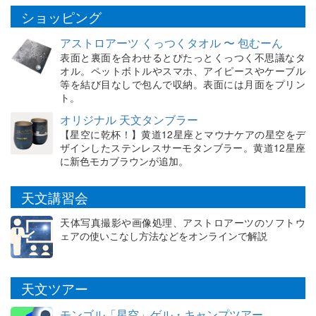
ショッピング
アストロアーツ くっつくタオル 〜 包むーん
表面と裏面を合わせるとぴたっとくっつく不思議なタ
オル。ペットボトルやスマホ、アイピースやケーブル
等を結び目なしで包んで収納。表面には月面をプリン
ト。
オリジナル 天文タンブラー
【星空に乾杯！】黄道12星座とマウナケアの星空をデ
ザインしたステンレスサーモタンブラー。黄道12星座
に新色モカブラウンが追加。
天文講習会
天体写真撮影や画像処理、アストロアーツのソフトウ
ェアの使いこなし方法などをオンラインで解説
天文ツアー
モンゴル「星空」ゲル・キャンプツアー