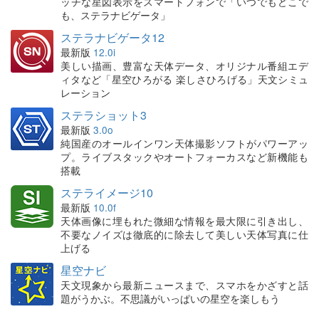
ッチな星図表示をスマートフォンで「いつでもどこで
も、ステラナビゲータ」
ステラナビゲータ12
最新版
12.0i
美しい描画、豊富な天体データ、オリジナル番組エデ
ィタなど「星空ひろがる 楽しさひろげる」天文シミュ
レーション
ステラショット3
最新版
3.0o
純国産のオールインワン天体撮影ソフトがパワーアッ
プ。ライブスタックやオートフォーカスなど新機能も
搭載
ステライメージ10
最新版
10.0f
天体画像に埋もれた微細な情報を最大限に引き出し、
不要なノイズは徹底的に除去して美しい天体写真に仕
上げる
星空ナビ
天文現象から最新ニュースまで、スマホをかざすと話
題がうかぶ。不思議がいっぱいの星空を楽しもう