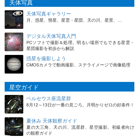
天体写真
天体写真ギャラリー
月、惑星、彗星、星雲・星団、天の川、星景、…
デジタル天体写真入門
PCソフトで撮影＆処理。明るい場所でもできる星雲・
星団撮影を初歩から解説
惑星を撮影しよう
CMOSカメラで動画撮影、ステライメージで画像処理
星空ガイド
ペルセウス座流星群
8月12～13日が一番の見ごろ。月明かりゼロの好条件！
夏休み 天体観察ガイド
夏の大三角、天の川、流星群、星空撮影。初級者向け
の観察ガイド