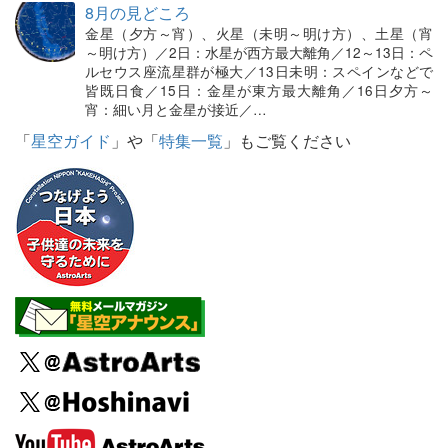
8月の見どころ
金星（夕方～宵）、火星（未明～明け方）、土星（宵
～明け方）／2日：水星が西方最大離角／12～13日：ペ
ルセウス座流星群が極大／13日未明：スペインなどで
皆既日食／15日：金星が東方最大離角／16日夕方～
宵：細い月と金星が接近／…
「
星空ガイド
」や「
特集一覧
」もご覧ください