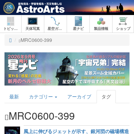
トピックス
天体写真
星空ガイド
星ナビ
製品情報
ショップ
ト
MRC0600-399
ッ
プ
AstroArts
最新
カテゴリー
アーカイブ
タグ
Topics
MRC0600-399
風上に伸びるジェットが示す、銀河団の磁場構造